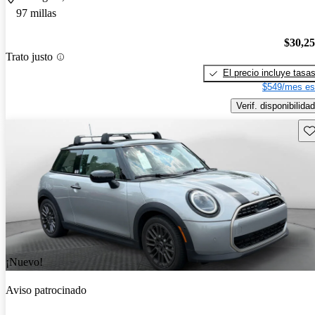
97 millas
$30,2
Trato justo
El precio incluye tasa
$549/mes es
Verif. disponibilidad
Gu
¡Nuevo!
Aviso patrocinado