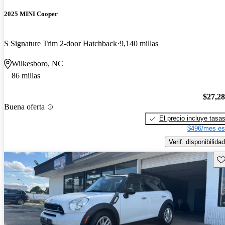
2025 MINI Cooper
S Signature Trim 2-door Hatchback
9,140 millas
Wilkesboro, NC
86 millas
$27,2
Buena oferta
El precio incluye tasa
$496/mes es
Verif. disponibilidad
Gu