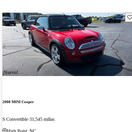
Gu
¡Nuevo!
2008 MINI Cooper
S Convertible
31,545 millas
High Point, NC