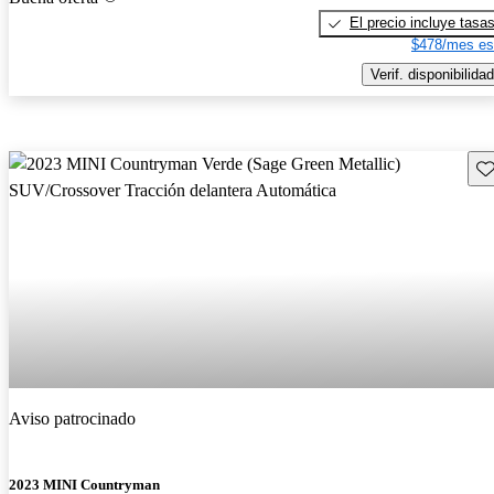
El precio incluye tasa
$478/mes es
Verif. disponibilidad
Gu
Aviso patrocinado
2023 MINI Countryman