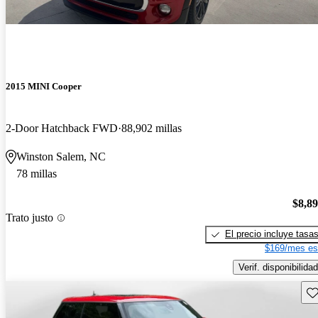
2015 MINI Cooper
2-Door Hatchback FWD
88,902 millas
Winston Salem, NC
78 millas
$8,8
Trato justo
El precio incluye tasa
$169/mes es
Verif. disponibilidad
Gu