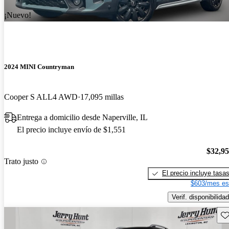
¡Nuevo!
2024 MINI Countryman
Cooper S ALL4 AWD
17,095 millas
Entrega a domicilio desde Naperville, IL
El precio incluye envío de $1,551
$32,9
Trato justo
El precio incluye tasa
$603/mes es
Verif. disponibilidad
Gu