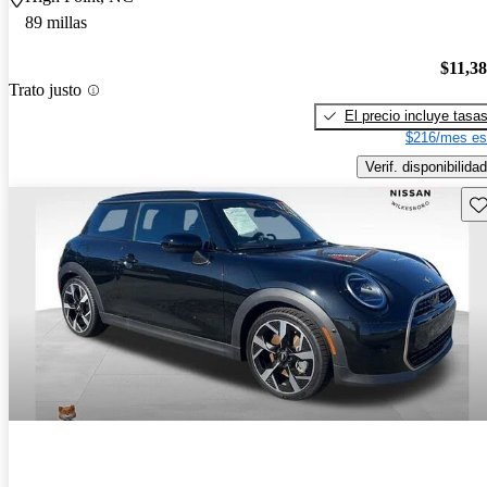
89 millas
$11,3
Trato justo
El precio incluye tasa
$216/mes es
Verif. disponibilidad
Gu