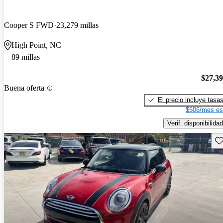
Cooper S FWD
23,279 millas
High Point, NC
89 millas
$27,3
Buena oferta
El precio incluye tasa
$506/mes es
Verif. disponibilidad
Gu