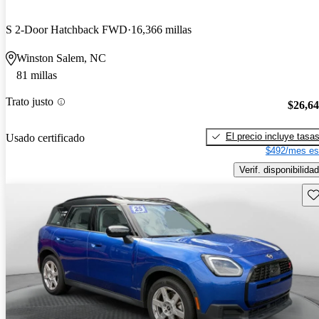
S 2-Door Hatchback FWD
16,366 millas
Winston Salem, NC
81 millas
Trato justo
$26,6
El precio incluye tasa
Usado certificado
$492/mes es
Verif. disponibilidad
Gu