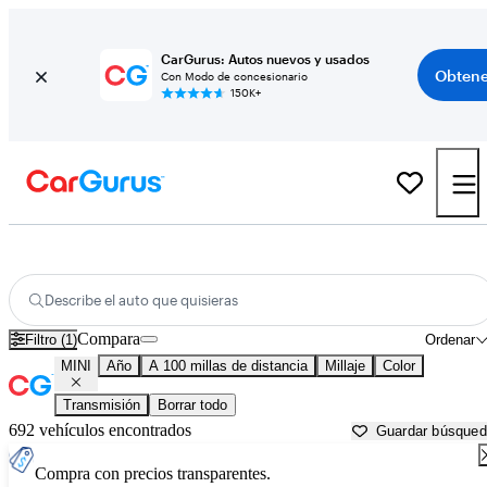
CarGurus: Autos nuevos y usados
Obtene
Con Modo de concesionario
150K+
Autos MINI usados en venta cerca de
Blacksburg, VA
Describe el auto que quisieras
Compara
Filtro (1)
Ordenar
MINI
Año
A 100 millas de distancia
Millaje
Color
Transmisión
Borrar todo
692 vehículos encontrados
Guardar búsque
Compra con precios transparentes.