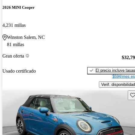
2026 MINI Cooper
4,231 millas
Winston Salem, NC
81 millas
Gran oferta
$32,7
El precio incluye tasa
Usado certificado
$594/mes es
Verif. disponibilidad
Gu