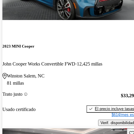
2023 MINI Cooper
John Cooper Works Convertible FWD
12,425 millas
Winston Salem, NC
81 millas
Trato justo
$33,2
El precio incluye tasa
Usado certificado
$614/mes es
Verif. disponibilidad
Gu