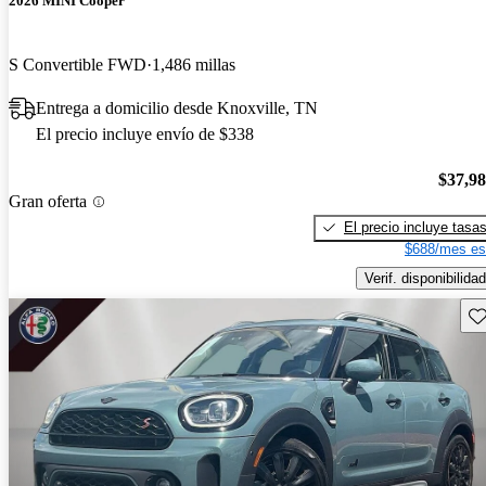
2026 MINI Cooper
S Convertible FWD
1,486 millas
Entrega a domicilio desde Knoxville, TN
El precio incluye envío de $338
$37,9
Gran oferta
El precio incluye tasa
$688/mes es
Verif. disponibilidad
Gu