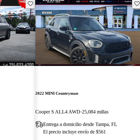
Guarda este Aviso
Gu
2022 MINI Countryman
Cooper S ALL4 AWD
25,084 millas
Entrega a domicilio desde Tampa, FL
El precio incluye envío de $561