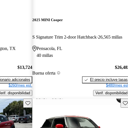
2025 MINI Cooper
S Signature Trim 2-door Hatchback
26,565 millas
ngton, TX
Pensacola, FL
40 millas
$13,724
$26,48
Buena oferta
onario adicionales
El precio incluye tasas
$260/mes est.
$480/mes est
erif. disponibilidad
Verif. disponibilidad
Guarda este Aviso
Gu