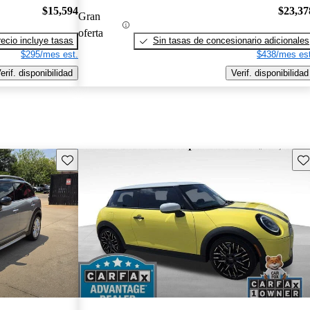
$15,594
$23,37
Gran
oferta
recio incluye tasas
Sin tasas de concesionario adicionales
$295/mes est.
$438/mes est
erif. disponibilidad
Verif. disponibilidad
Guarda este Aviso
Gu