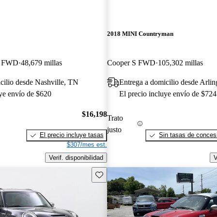
2018 MINI Countryman
k FWD
48,679 millas
Cooper S FWD
105,302 millas
cilio desde Nashville, TN
Entrega a domicilio desde Arli
uye envío de $620
El precio incluye envío de $724
$16,198
Trato
justo
El precio incluye tasas
Sin tasas de concesi
$307/mes est.
Verif. disponibilidad
V
Guarda este Aviso