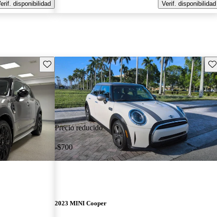
erif. disponibilidad
Verif. disponibilidad
Guarda este Aviso
Gu
Precio reducido
-$700
2023 MINI Cooper