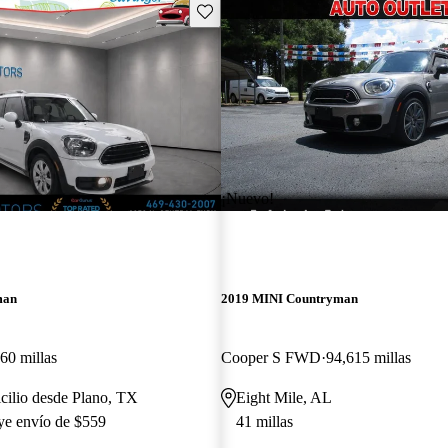
Guarda este Aviso
¡Nuevo!
man
2019 MINI Countryman
60 millas
Cooper S FWD
94,615 millas
cilio desde Plano, TX
Eight Mile, AL
uye envío de $559
41 millas