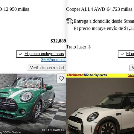
D
12,950 millas
Cooper ALL4 AWD
64,723 millas
Entrega a domicilio desde Str
El precio incluye envío de $1,3
$32,889
Trato justo
El precio incluye tasas
El p
$606/mes est.
Verif. disponibilidad
V
Guarda este Aviso