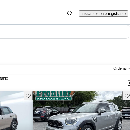
Iniciar sesión o registrarse
Ordenar
nario
Guarda este Aviso
Gu