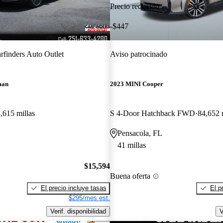
Precio reducido
-$447
rfinders Auto Outlet
Aviso patrocinado
man
2023 MINI Cooper
,615 millas
S 4-Door Hatchback FWD
84,652 
Pensacola, FL
41 millas
$15,594
Buena oferta
El precio incluye tasas
El p
$295/mes est.
Verif. disponibilidad
V