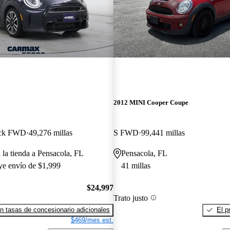
2012 MINI Cooper Coupe
ack FWD
49,276 millas
S FWD
99,441 millas
 la tienda a Pensacola, FL
Pensacola, FL
uye envío de $1,999
41 millas
$24,997
Trato justo
n tasas de concesionario adicionales
El p
$469/mes est.