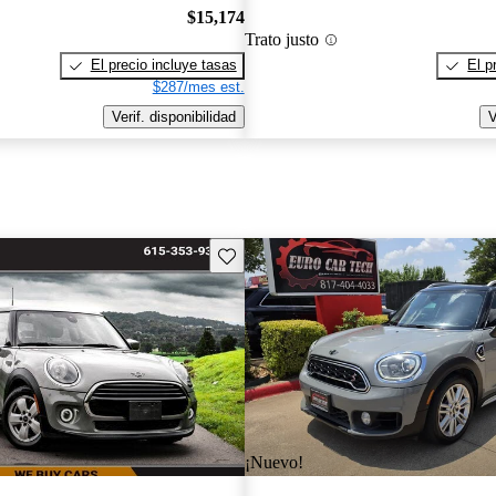
$15,174
Trato justo
El precio incluye tasas
El p
$287/mes est.
Verif. disponibilidad
V
Guarda este Aviso
¡Nuevo!