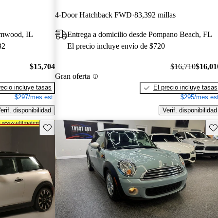
4-Door Hatchback FWD
83,392 millas
eamwood, IL
Entrega a domicilio desde Pompano Beach, FL
32
El precio incluye envío de $720
$15,704
$16,710
$16,01
Gran oferta
recio incluye tasas
El precio incluye tasas
$297/mes est.
$295/mes est
erif. disponibilidad
Verif. disponibilidad
Guarda este Aviso
Gu