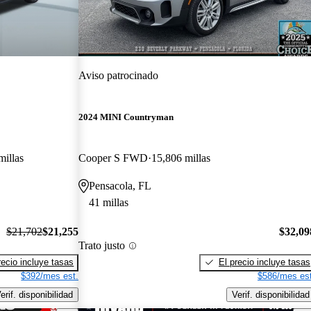
Aviso patrocinado
2024 MINI Countryman
millas
Cooper S FWD
15,806 millas
Pensacola, FL
41 millas
$21,702
$21,255
$32,09
Trato justo
recio incluye tasas
El precio incluye tasas
$392/mes est.
$586/mes est
erif. disponibilidad
Verif. disponibilidad