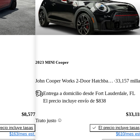
2023 MINI Cooper
John Cooper Works 2-Door Hatchback FWD
33,157 milla
Entrega a domicilio desde Fort Lauderdale, FL
El precio incluye envío de $838
$8,577
$33,11
Trato justo
recio incluye tasas
El precio incluye tasas
$163/mes est.
$610/mes est