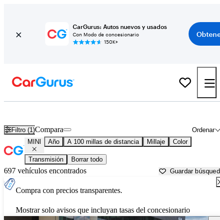
CarGurus: Autos nuevos y usados
Obtene
Con Modo de concesionario
150K+
Autos MINI usados en venta cerca de
Albany, GA
Compara
Filtro (1)
Ordenar
MINI
Año
A 100 millas de distancia
Millaje
Color
Transmisión
Borrar todo
697 vehículos encontrados
Guardar búsque
Compra con precios transparentes.
Mostrar solo avisos que incluyan tasas del concesionario