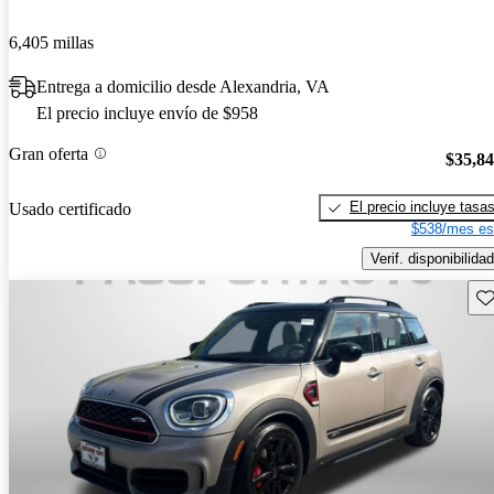
6,405 millas
Entrega a domicilio desde Alexandria, VA
El precio incluye envío de $958
Gran oferta
$35,8
El precio incluye tasa
Usado certificado
$538/mes es
Verif. disponibilidad
Gu