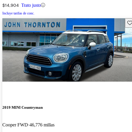
$14,904
Trato justo
Incluye tarifas de conc.
Gu
2019 MINI Countryman
Cooper FWD
46,776 millas