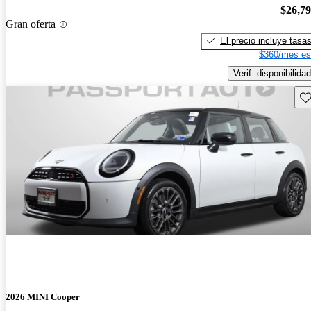
$26,7
Gran oferta
El precio incluye tasa
$360/mes es
Verif. disponibilidad
Gu
2026 MINI Cooper