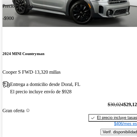
Precio reducido
-$900
2024 MINI Countryman
Cooper S FWD
13,320 millas
Entrega a domicilio desde Doral, FL
El precio incluye envío de $928
$30,024
$29,1
Gran oferta
El precio incluye tasa
$406/mes es
Verif. disponibilidad