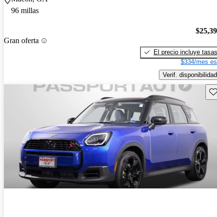
96 millas
$25,3
Gran oferta
El precio incluye tasa
$334/mes es
Verif. disponibilidad
Gu