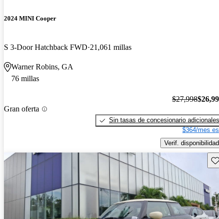
2024 MINI Cooper
S 3-Door Hatchback FWD
21,061 millas
Warner Robins, GA
76 millas
$27,998
$26,9
Gran oferta
Sin tasas de concesionario adicionale
$364/mes es
Verif. disponibilidad
Gu