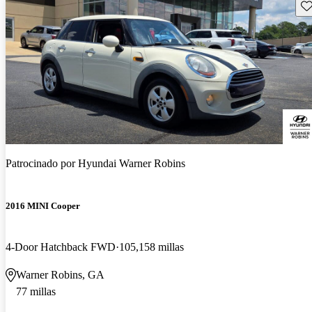
Gu
Patrocinado por
Hyundai Warner Robins
2016 MINI Cooper
4-Door Hatchback FWD
105,158 millas
Warner Robins, GA
77 millas