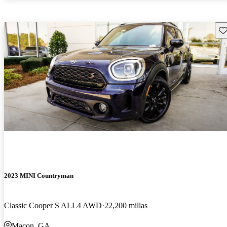
Gu
2023 MINI Countryman
Classic Cooper S ALL4 AWD
22,200 millas
Macon, GA