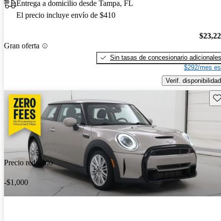
Entrega a domicilio desde Tampa, FL
El precio incluye envío de $410
$23,2
Gran oferta
Sin tasas de concesionario adicionale
$292/mes es
Verif. disponibilidad
Gu
Precio reducido
-$1,000