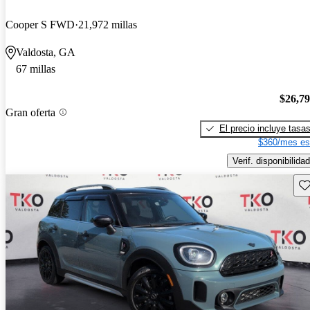
Cooper S FWD
21,972 millas
Valdosta, GA
67 millas
$26,7
Gran oferta
El precio incluye tasa
$360/mes es
Verif. disponibilidad
Gu