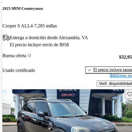
2025 MINI Countryman
Cooper S ALL4
7,285 millas
Entrega a domicilio desde Alexandria, VA
El precio incluye envío de $958
Buena oferta
$32,9
El precio incluye tasa
Usado certificado
$482/mes es
Verif. disponibilidad
Gu