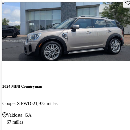
Gu
2024 MINI Countryman
Cooper S FWD
21,972 millas
Valdosta, GA
67 millas