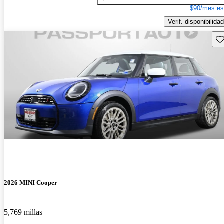
$90/mes es
Verif. disponibilidad
Gu
2026 MINI Cooper
5,769 millas