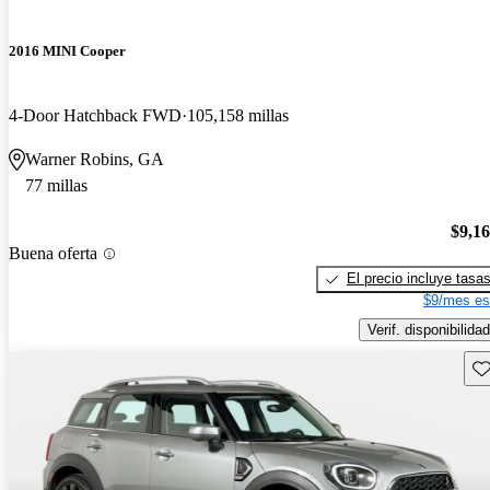
2016 MINI Cooper
4-Door Hatchback FWD
105,158 millas
Warner Robins, GA
77 millas
$9,1
Buena oferta
El precio incluye tasa
$9/mes es
Verif. disponibilidad
Gu