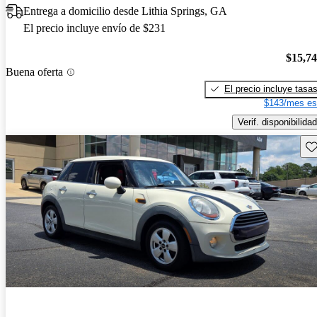
Entrega a domicilio desde Lithia Springs, GA
El precio incluye envío de $231
$15,7
Buena oferta
El precio incluye tasa
$143/mes es
Verif. disponibilidad
Gu