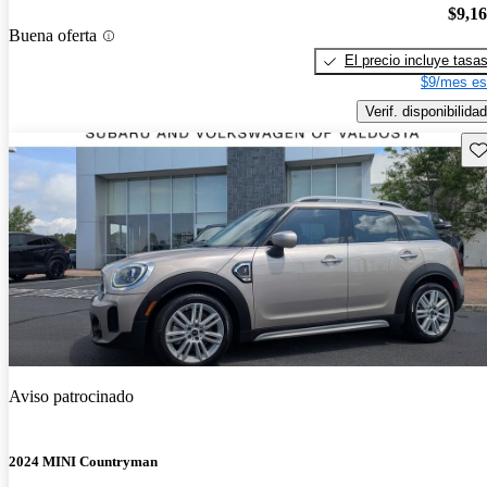
$9,1
Buena oferta
El precio incluye tasa
$9/mes es
Verif. disponibilidad
Gu
Aviso patrocinado
2024 MINI Countryman