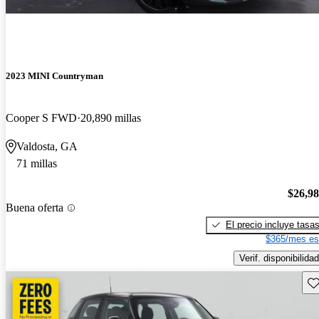
2023 MINI Countryman
Cooper S FWD
20,890 millas
Valdosta, GA
71 millas
$26,9
Buena oferta
El precio incluye tasa
$365/mes es
Verif. disponibilidad
Gu