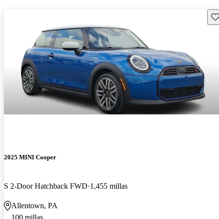
Gu
2025 MINI Cooper
S 2-Door Hatchback FWD
1,455 millas
Allentown, PA
100 millas