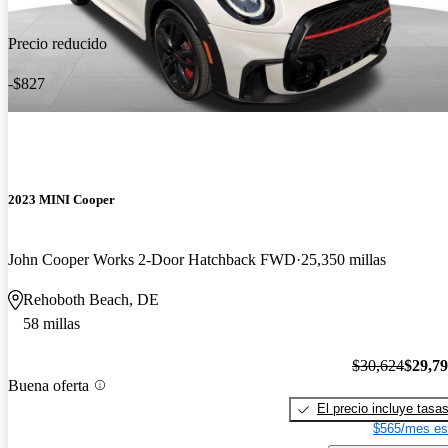
Precio reducido
-$827
2023 MINI Cooper
John Cooper Works 2-Door Hatchback FWD
25,350 millas
Rehoboth Beach, DE
58 millas
$30,624
$29,7
Buena oferta
El precio incluye tasa
$565/mes es