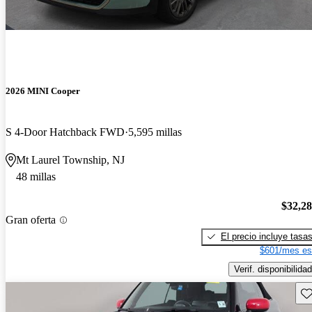
2026 MINI Cooper
S 4-Door Hatchback FWD
5,595 millas
Mt Laurel Township, NJ
48 millas
$32,2
Gran oferta
El precio incluye tasa
$601/mes es
Verif. disponibilidad
Gu