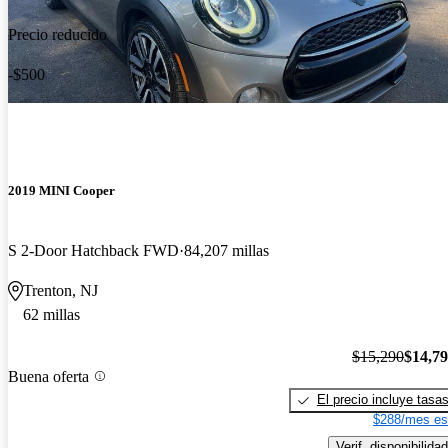
Precio reducido
-$500
2019 MINI Cooper
S 2-Door Hatchback FWD
84,207 millas
Trenton, NJ
62 millas
$15,290
$14,7
Buena oferta
El precio incluye tasa
$288/mes es
Verif. disponibilidad