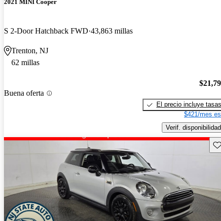
2021 MINI Cooper
S 2-Door Hatchback FWD
43,863 millas
Trenton, NJ
62 millas
$21,7
Buena oferta
El precio incluye tasa
$421/mes es
Verif. disponibilidad
Gu