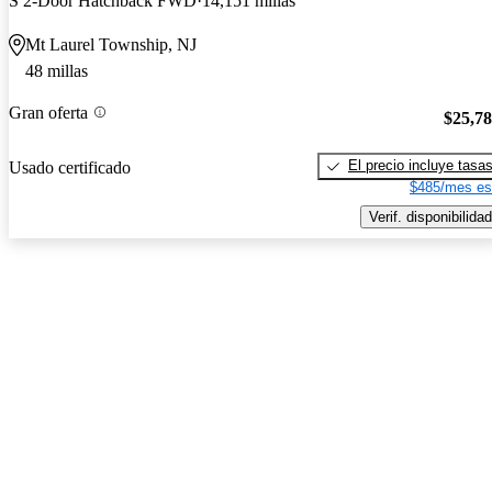
S 2-Door Hatchback FWD
14,151 millas
Mt Laurel Township, NJ
48 millas
Gran oferta
$25,7
El precio incluye tasa
Usado certificado
$485/mes es
Verif. disponibilidad