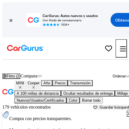
CarGurus: Autos nuevos y usados
Obtene
Con Modo de concesionario
150K+
MINI Cooper usados en venta cerca de
Atlantic City, NJ
Compara
Filtro (2)
Ordenar
MINI
Cooper
Año
Precio
Transmisión
A 100 millas de distancia
Ocultar resultados de entrega
Millaje
Nuevos/Usados/Certificados
Color
Borrar todo
179 vehículos encontrados
Guardar búsque
Compra con precios transparentes.