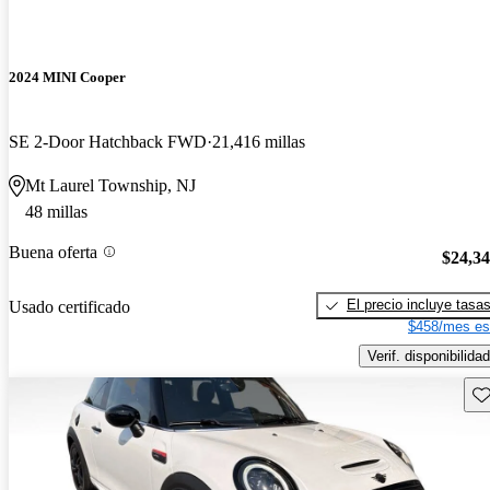
2024 MINI Cooper
SE 2-Door Hatchback FWD
21,416 millas
Mt Laurel Township, NJ
48 millas
Buena oferta
$24,3
El precio incluye tasa
Usado certificado
$458/mes es
Verif. disponibilidad
Gu