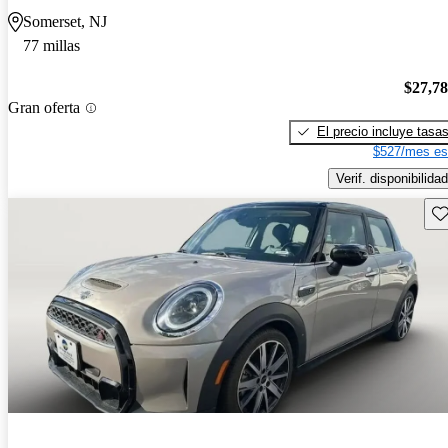
Somerset, NJ
77 millas
$27,7
Gran oferta
El precio incluye tasa
$527/mes es
Verif. disponibilidad
Gu