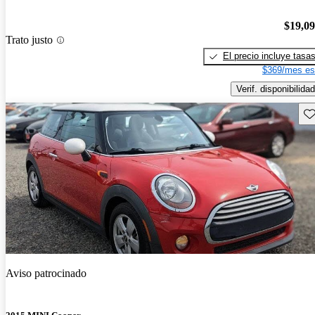
$19,0
Trato justo
El precio incluye tasa
$369/mes es
Verif. disponibilidad
Gu
Aviso patrocinado