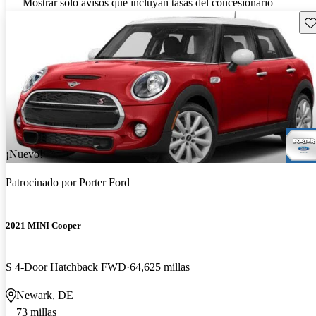
Mostrar solo avisos que incluyan tasas del concesionario
Gu
¡Nuevo!
Patrocinado por
Porter Ford
2021 MINI Cooper
S 4-Door Hatchback FWD
64,625 millas
Newark, DE
73 millas