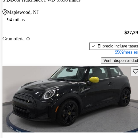
Maplewood, NJ
94 millas
$27,2
Gran oferta
El precio incluye tasa
$509/mes es
Verif. disponibilidad
Gu