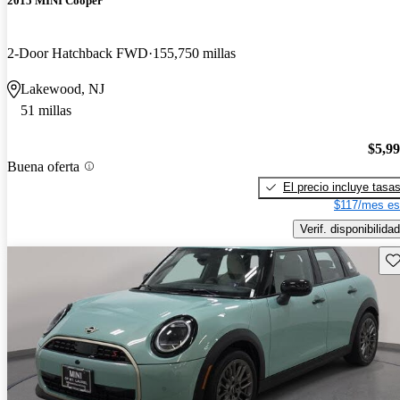
2015 MINI Cooper
2-Door Hatchback FWD
155,750 millas
Lakewood, NJ
51 millas
$5,9
Buena oferta
El precio incluye tasa
$117/mes es
Verif. disponibilidad
Gu