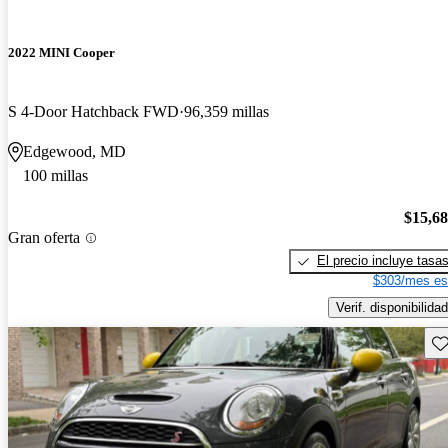
2022 MINI Cooper
S 4-Door Hatchback FWD
96,359 millas
Edgewood, MD
100 millas
$15,6
Gran oferta
El precio incluye tasa
$303/mes es
Verif. disponibilidad
Gu