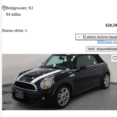
Bridgewater, NJ
84 millas
$20,5
Buena oferta
El precio incluye tasa
$391/mes es
Verif. disponibilidad
Gu
Precio reducido
-$433