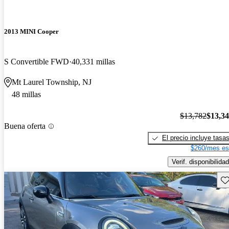
2013 MINI Cooper
S Convertible FWD
40,331 millas
Mt Laurel Township, NJ
48 millas
$13,782
$13,3
Buena oferta
El precio incluye tasa
$260/mes es
Verif. disponibilidad
Gu