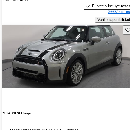
El precio incluye tasa
$668/mes es
Verif. disponibilidad
Gu
2024 MINI Cooper