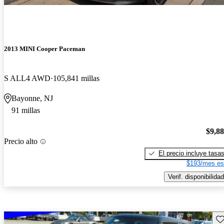
2013 MINI Cooper Paceman
S ALL4 AWD
105,841 millas
Bayonne, NJ
91 millas
$9,8
Precio alto
El precio incluye tasa
$193/mes es
Verif. disponibilidad
Gu