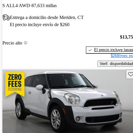
S ALL4 AWD
87,633 millas
Entrega a domicilio desde Meriden, CT
El precio incluye envío de $260
$13,7
Precio alto
El precio incluye tasa
$268/mes es
Verif. disponibilidad
Gu