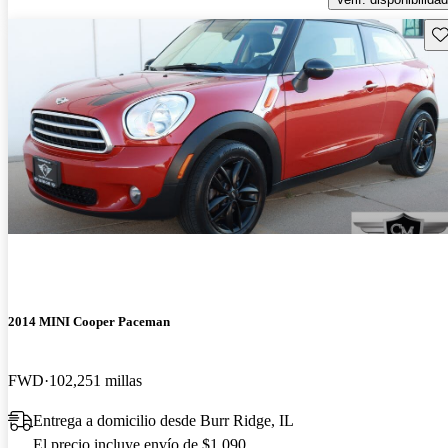
Gu
2014 MINI Cooper Paceman
FWD
102,251 millas
Entrega a domicilio desde Burr Ridge, IL
El precio incluye envío de $1,090