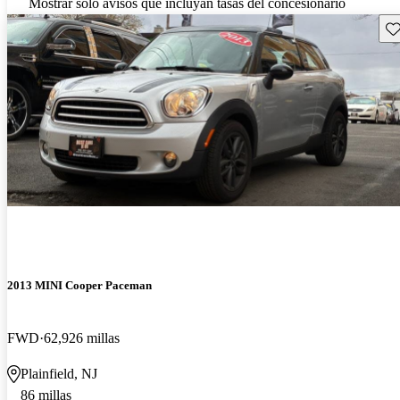
Mostrar solo avisos que incluyan tasas del concesionario
Gu
2013 MINI Cooper Paceman
FWD
62,926 millas
Plainfield, NJ
86 millas