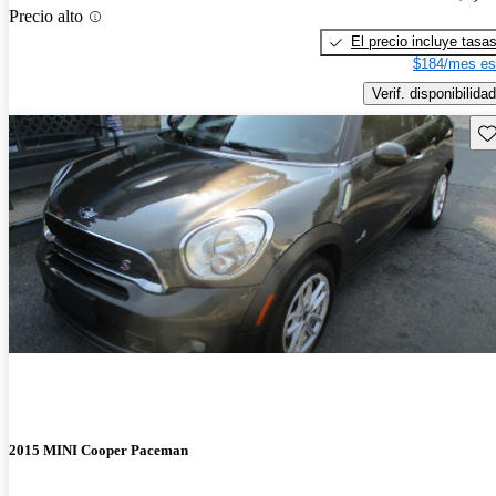
Precio alto
El precio incluye tasa
$184/mes es
Verif. disponibilidad
Gu
2015 MINI Cooper Paceman