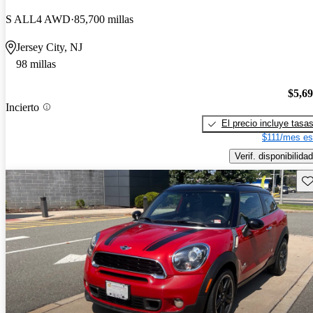
S ALL4 AWD
85,700 millas
Jersey City, NJ
98 millas
$5,6
Incierto
El precio incluye tasa
$111/mes es
Verif. disponibilidad
Gu