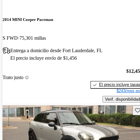
2014 MINI Cooper Paceman
S FWD
75,301 millas
Entrega a domicilio desde Fort Lauderdale, FL
El precio incluye envío de $1,456
$12,4
Trato justo
El precio incluye tasa
$243/mes es
Verif. disponibilidad
Gu