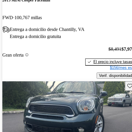
2015 MINI Cooper Paceman
FWD
100,767 millas
Entrega a domicilio desde Chantilly, VA
Entrega a domicilio gratuita
$8,491
$7,9
Gran oferta
El precio incluye tasa
$156/mes es
Verif. disponibilidad
Gu