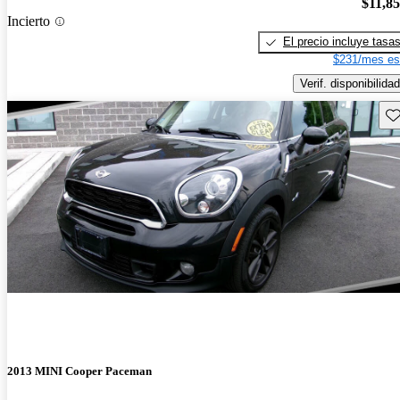
$11,8
Incierto
El precio incluye tasa
$231/mes es
Verif. disponibilidad
Gu
2013 MINI Cooper Paceman