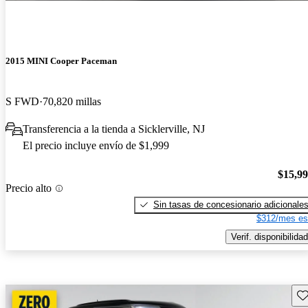
2015 MINI Cooper Paceman
S FWD
70,820 millas
Transferencia a la tienda a Sicklerville, NJ
El precio incluye envío de $1,999
$15,9
Precio alto
Sin tasas de concesionario adicionale
$312/mes es
Verif. disponibilidad
Gu