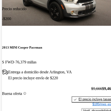
Precio reducido
-$200
2013 MINI Cooper Paceman
S FWD
76,379 millas
Entrega a domicilio desde Arlington, VA
El precio incluye envío de $220
$9,666
$9,4
Buena oferta
El precio incluye tasa
$185/mes es
Verif. disponibilidad