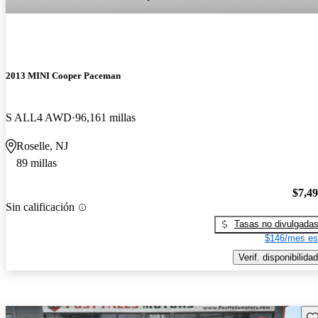
2013 MINI Cooper Paceman
S ALL4 AWD
96,161 millas
Roselle, NJ
89 millas
$7,4
Sin calificación
Tasas no divulgada
$146/mes es
Verif. disponibilidad
Gu