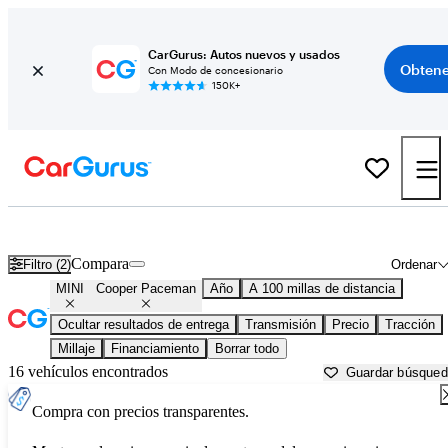
CarGurus: Autos nuevos y usados
Obtene
Con Modo de concesionario
150K+
MINI Cooper Paceman usados en venta cerca de
Atlantic City, NJ
Compara
Filtro (2)
Ordenar
MINI
Cooper Paceman
Año
A 100 millas de distancia
Ocultar resultados de entrega
Transmisión
Precio
Tracción
Millaje
Financiamiento
Borrar todo
16 vehículos encontrados
Guardar búsque
Compra con precios transparentes.