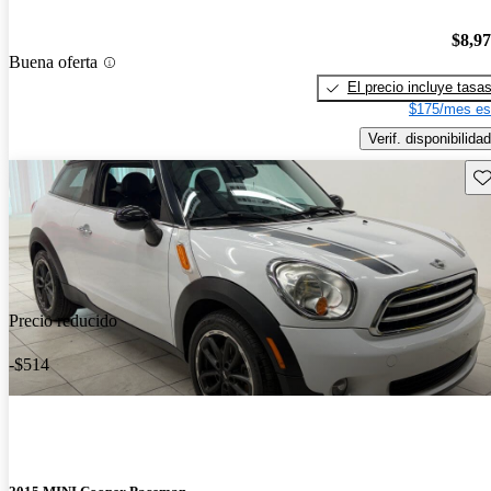
$8,9
Buena oferta
El precio incluye tasa
$175/mes es
Verif. disponibilidad
Gu
Precio reducido
-$514