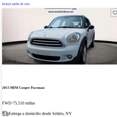
Incluye tarifas de conc.
Gu
¡Nuevo!
2015 MINI Cooper Paceman
FWD
75,510 millas
Entrega a domicilio desde Selden, NY