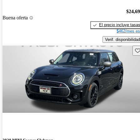
$24,6
Buena oferta
El precio incluye tasa
$462/mes es
Verif. disponibilidad
Gu