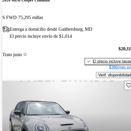
2020 MINI Cooper Clubman
S FWD
75,295 millas
Entrega a domicilio desde Gaithersburg, MD
El precio incluye envío de $1,014
$20,1
Trato justo
El precio incluye tasa
$386/mes es
Verif. disponibilidad
Gu