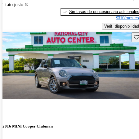
Trato justo
Sin tasas de concesionario adicionale
$310/mes es
Verif. disponibilidad
Gu
2016 MINI Cooper Clubman