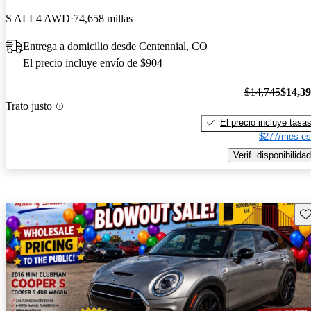
S ALL4 AWD
74,658 millas
Entrega a domicilio desde Centennial, CO
El precio incluye envío de $904
$14,745
$14,3
Trato justo
El precio incluye tasa
$277/mes es
Verif. disponibilidad
Gu