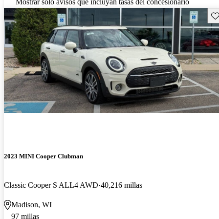
Mostrar solo avisos que incluyan tasas del concesionario
Gu
2023 MINI Cooper Clubman
Classic Cooper S ALL4 AWD
40,216 millas
Madison, WI
97 millas