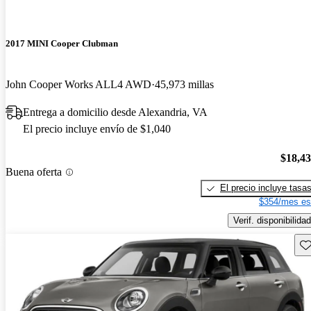
2017 MINI Cooper Clubman
John Cooper Works ALL4 AWD
45,973 millas
Entrega a domicilio desde Alexandria, VA
El precio incluye envío de $1,040
$18,4
Buena oferta
El precio incluye tasa
$354/mes es
Verif. disponibilidad
Gu