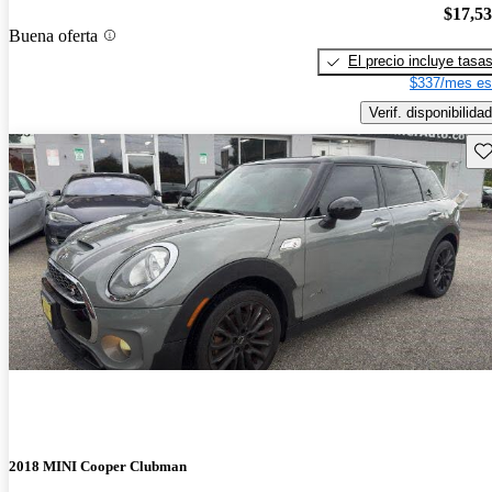
$17,5
Buena oferta
El precio incluye tasa
$337/mes es
Verif. disponibilidad
Gu
2018 MINI Cooper Clubman