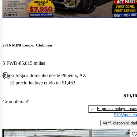
¡Nuevo!
2016 MINI Cooper Clubman
S FWD
85,815 millas
Entrega a domicilio desde Phoenix, AZ
El precio incluye envío de $1,463
$10,1
Gran oferta
El precio incluye tasa
$195/mes es
Verif. disponibilidad
Gu