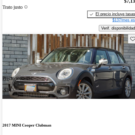
$7,1
Trato justo
El precio incluye tasa
$137/mes es
Verif. disponibilidad
Gu
Precio reducido
-$347
2017 MINI Cooper Clubman