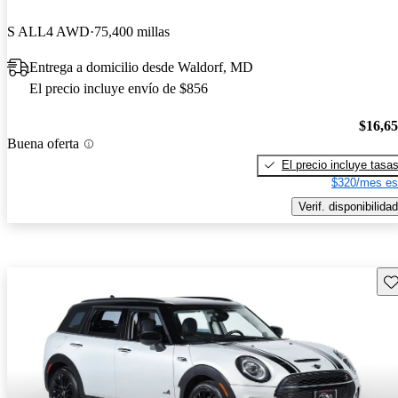
S ALL4 AWD
75,400 millas
Entrega a domicilio desde Waldorf, MD
El precio incluye envío de $856
$16,6
Buena oferta
El precio incluye tasa
$320/mes es
Verif. disponibilidad
Gu