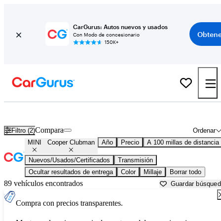
CarGurus: Autos nuevos y usados
Obtene
Con Modo de concesionario
150K+
MINI Cooper Clubman usados en venta cerca de
Appleton, WI
Compara
Filtro (2)
Ordenar
MINI
Cooper Clubman
Año
Precio
A 100 millas de distancia
Nuevos/Usados/Certificados
Transmisión
Ocultar resultados de entrega
Color
Millaje
Borrar todo
89 vehículos encontrados
Guardar búsque
Compra con precios transparentes.