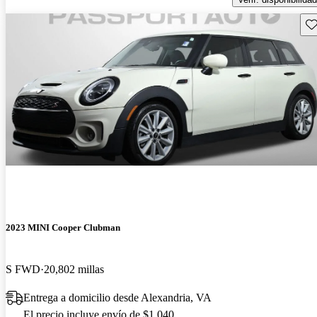
Gu
2023 MINI Cooper Clubman
S FWD
20,802 millas
Entrega a domicilio desde Alexandria, VA
El precio incluye envío de $1,040