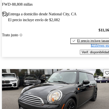
FWD
88,808 millas
Entrega a domicilio desde National City, CA
El precio incluye envío de $2,082
$11,1
Trato justo
El precio incluye tasa
$215/mes es
Verif. disponibilidad
Gu