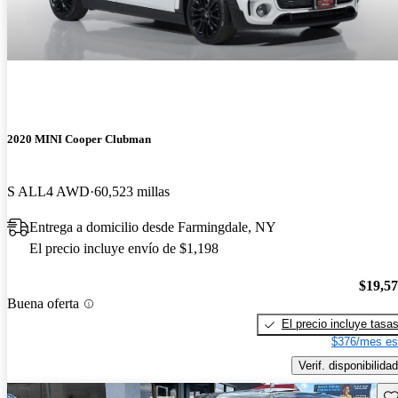
2020 MINI Cooper Clubman
S ALL4 AWD
60,523 millas
Entrega a domicilio desde Farmingdale, NY
El precio incluye envío de $1,198
$19,5
Buena oferta
El precio incluye tasa
$376/mes es
Verif. disponibilidad
Gu