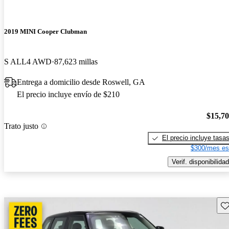
2019 MINI Cooper Clubman
S ALL4 AWD
87,623 millas
Entrega a domicilio desde Roswell, GA
El precio incluye envío de $210
$15,7
Trato justo
El precio incluye tasa
$300/mes es
Verif. disponibilidad
Gu