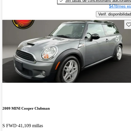
Sin tasas de concesionario adicionale
$478/mes es
Verif. disponibilidad
Gu
2009 MINI Cooper Clubman
S FWD
41,109 millas