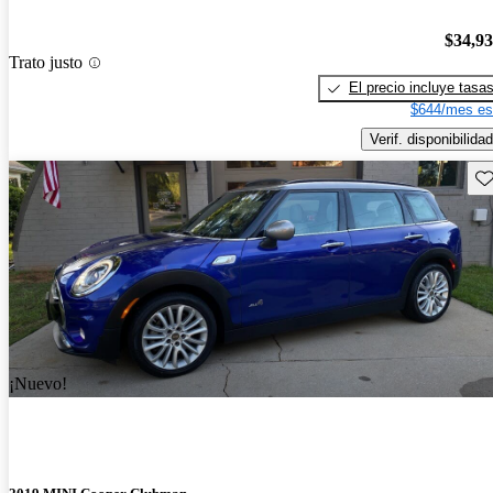
$34,9
Trato justo
El precio incluye tasa
$644/mes es
Verif. disponibilidad
Gu
¡Nuevo!