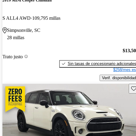
2019 MINI Cooper Clubman
S ALL4 AWD
109,795 millas
Simpsonville, SC
28 millas
$13,5
Trato justo
Sin tasas de concesionario adicionale
$258/mes es
Verif. disponibilidad
Gu