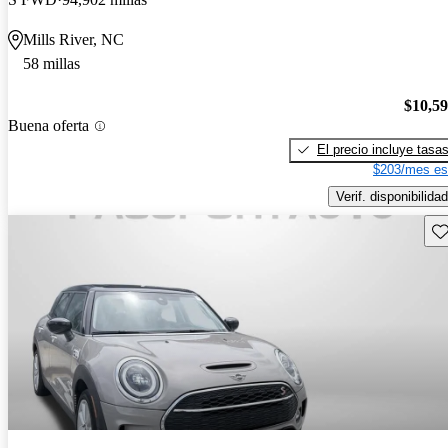
Mills River, NC
58 millas
$10,5
Buena oferta
El precio incluye tasa
$203/mes es
Verif. disponibilidad
Gu