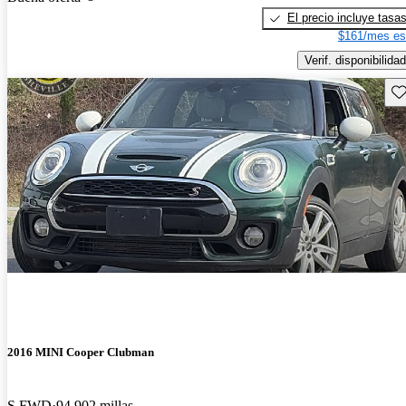
El precio incluye tasa
$161/mes es
Verif. disponibilidad
Gu
2016 MINI Cooper Clubman
S FWD
94,902 millas