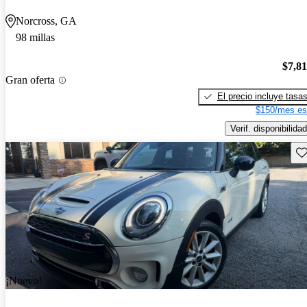
Norcross, GA
98 millas
$7,8
Gran oferta
El precio incluye tasa
$150/mes es
Verif. disponibilidad
Gu
¡Nuevo!