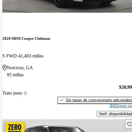
2020 MINI Cooper Clubman
S FWD
41,403 millas
Norcross, GA
95 millas
$20,9
Trato justo
Sin tasas de concesionario adicionale
$401/mes es
Verif. disponibilidad
Gu