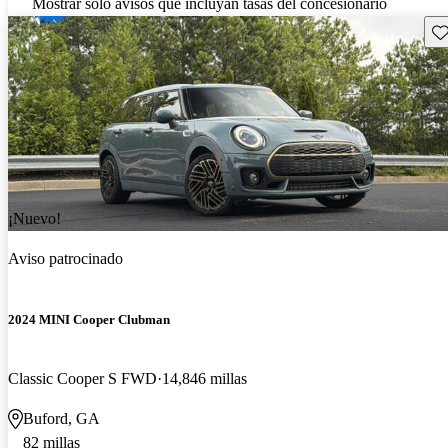
Mostrar solo avisos que incluyan tasas del concesionario
Gu
¡Nuevo!
Aviso patrocinado
2024 MINI Cooper Clubman
Classic Cooper S FWD
14,846 millas
Buford, GA
82 millas