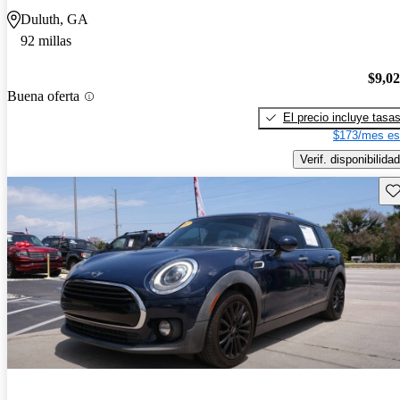
Duluth, GA
92 millas
$9,0
Buena oferta
El precio incluye tasa
$173/mes es
Verif. disponibilidad
Gu