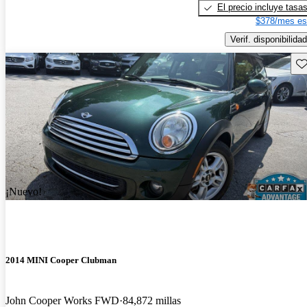
El precio incluye tasa
$378/mes es
Verif. disponibilidad
Gu
¡Nuevo!
2014 MINI Cooper Clubman
John Cooper Works FWD
84,872 millas