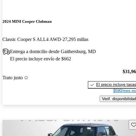
2024 MINI Cooper Clubman
Classic Cooper S ALL4 AWD
27,295 millas
Entrega a domicilio desde Gaithersburg, MD
El precio incluye envío de $662
$31,9
Trato justo
El precio incluye tasa
$590/mes es
Verif. disponibilidad
Gu