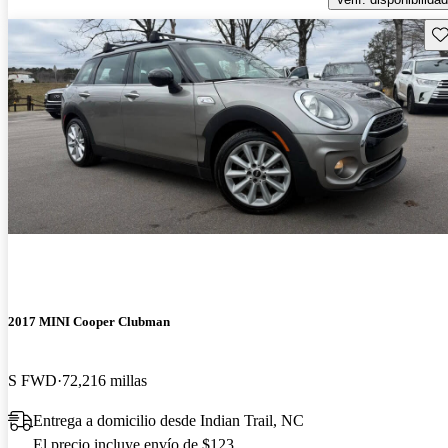
Gu
2017 MINI Cooper Clubman
S FWD
72,216 millas
Entrega a domicilio desde Indian Trail, NC
El precio incluye envío de $123