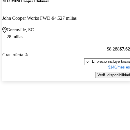
2013 MINI Cooper Clubman
John Cooper Works FWD
94,527 millas
Greenville, SC
28 millas
$8,288
$7,6
Gran oferta
El precio incluye tasa
$146/mes es
Verif. disponibilidad