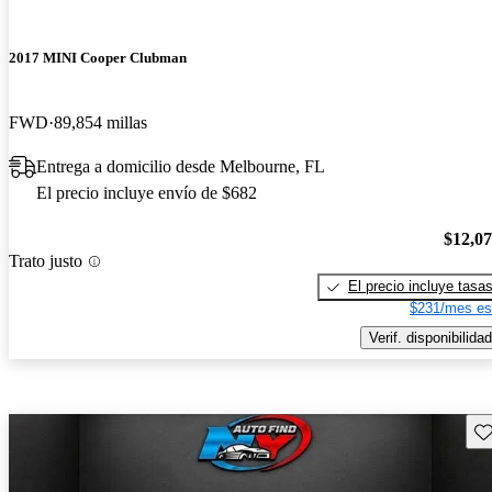
2017 MINI Cooper Clubman
FWD
89,854 millas
Entrega a domicilio desde Melbourne, FL
El precio incluye envío de $682
$12,0
Trato justo
El precio incluye tasa
$231/mes es
Verif. disponibilidad
Gu