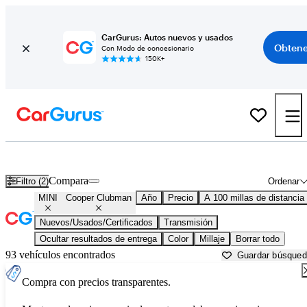
CarGurus: Autos nuevos y usados
Obtene
Con Modo de concesionario
150K+
MINI Cooper Clubman usados en venta cerca de
Anderson, SC
Compara
Filtro (2)
Ordenar
MINI
Cooper Clubman
Año
Precio
A 100 millas de distancia
Nuevos/Usados/Certificados
Transmisión
Ocultar resultados de entrega
Color
Millaje
Borrar todo
93 vehículos encontrados
Guardar búsque
Compra con precios transparentes.