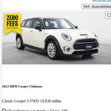
Verif. disponibilidad
Gu
2023 MINI Cooper Clubman
Classic Cooper S FWD
19,836 millas
Transferencia a la tienda a Akron, OH