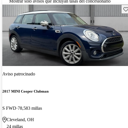
Mostrar solo avisos que incluyan tasas del concesionario
Gu
Aviso patrocinado
2017 MINI Cooper Clubman
S FWD
78,583 millas
Cleveland, OH
24 millas