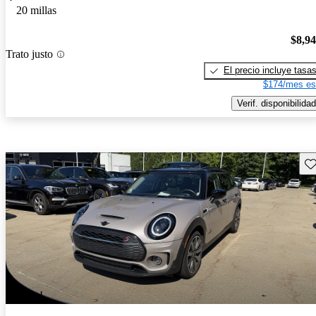
20 millas
$8,9
Trato justo
El precio incluye tasa
$174/mes es
Verif. disponibilidad
Gu
¡Nuevo!