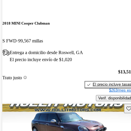
2018 MINI Cooper Clubman
S FWD
99,567 millas
Entrega a domicilio desde Roswell, GA
El precio incluye envío de $1,020
$13,5
Trato justo
El precio incluye tasa
$263/mes es
Verif. disponibilidad
Gu