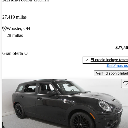
2023 MINI Cooper Clubman
27,419 millas
Wooster, OH
28 millas
$27,5
Gran oferta
El precio incluye tasa
$520/mes es
Verif. disponibilidad
Gu