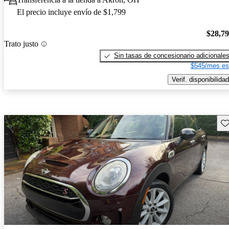
El precio incluye envío de $1,799
$28,7
Trato justo
Sin tasas de concesionario adicionale
$545/mes es
Verif. disponibilidad
Gu