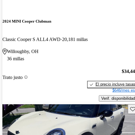
2024 MINI Cooper Clubman
Classic Cooper S ALL4 AWD
20,181 millas
Willoughby, OH
36 millas
$34,4
Trato justo
El precio incluye tasa
$646/mes es
Verif. disponibilidad
Gu