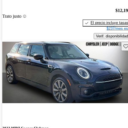
$12,1
Trato justo
El precio incluye tasa
$237/mes es
Verif. disponibilidad
Gu