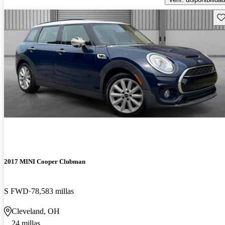
Gu
2017 MINI Cooper Clubman
S FWD
78,583 millas
Cleveland, OH
24 millas