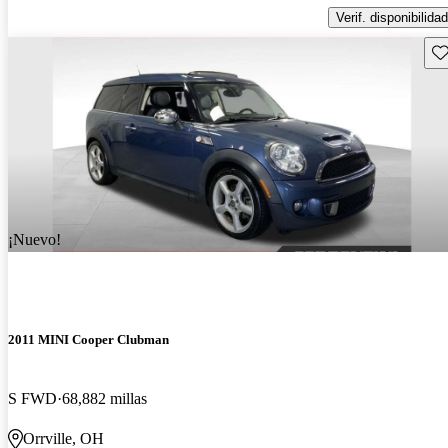
Verif. disponibilidad
Gu
¡Nuevo!
2011 MINI Cooper Clubman
S FWD
68,882 millas
Orrville, OH