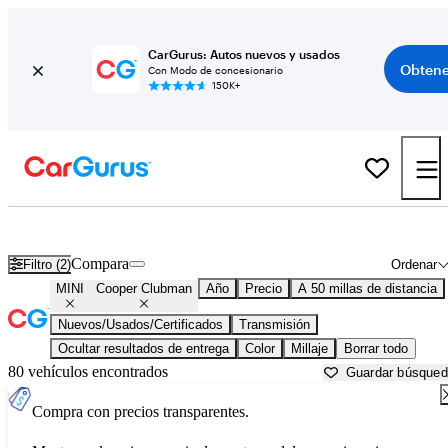
CarGurus: Autos nuevos y usados
Obtene
Con Modo de concesionario
150K+
MINI Cooper Clubman usados en venta cerca de
Akron, OH
Compara
Filtro (2)
Ordenar
MINI
Cooper Clubman
Año
Precio
A 50 millas de distancia
Nuevos/Usados/Certificados
Transmisión
Ocultar resultados de entrega
Color
Millaje
Borrar todo
80 vehículos encontrados
Guardar búsque
Compra con precios transparentes.