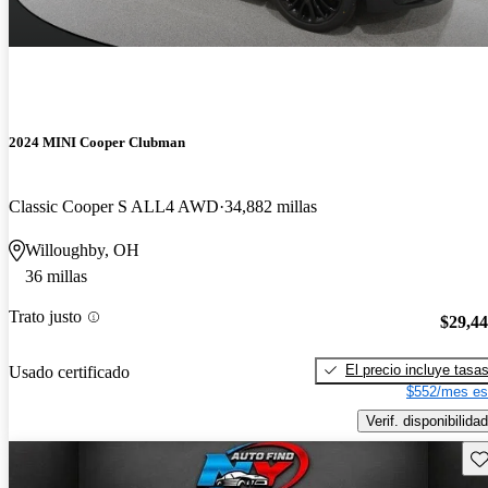
2024 MINI Cooper Clubman
Classic Cooper S ALL4 AWD
34,882 millas
Willoughby, OH
36 millas
Trato justo
$29,4
El precio incluye tasa
Usado certificado
$552/mes es
Verif. disponibilidad
Gu