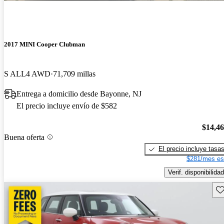
2017 MINI Cooper Clubman
S ALL4 AWD
71,709 millas
Entrega a domicilio desde Bayonne, NJ
El precio incluye envío de $582
$14,4
Buena oferta
El precio incluye tasa
$281/mes es
Verif. disponibilidad
Gu