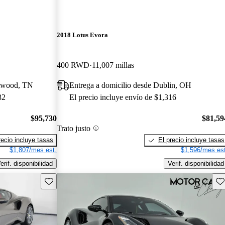
2018 Lotus Evora
400 RWD
11,007 millas
ntwood, TN
Entrega a domicilio desde Dublin, OH
32
El precio incluye envío de $1,316
$95,730
$81,59
Trato justo
recio incluye tasas
El precio incluye tasas
$1,807/mes est.
$1,596/mes est
erif. disponibilidad
Verif. disponibilidad
Guarda este Aviso
Gu