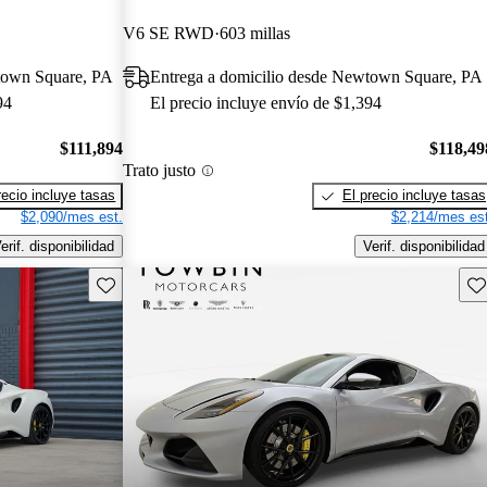
V6 SE RWD
603 millas
town Square, PA
Entrega a domicilio desde Newtown Square, PA
94
El precio incluye envío de $1,394
$111,894
$118,49
Trato justo
recio incluye tasas
El precio incluye tasas
$2,090/mes est.
$2,214/mes est
erif. disponibilidad
Verif. disponibilidad
Guarda este Aviso
Gu