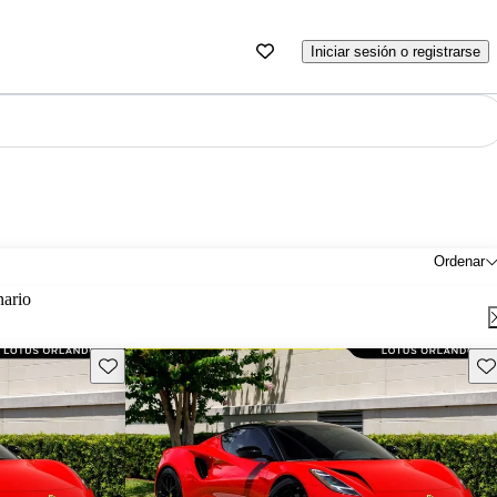
Iniciar sesión o registrarse
Ordenar
nario
Guarda este Aviso
Gu