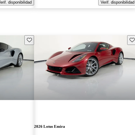
erif. disponibilidad
Verif. disponibilidad
Guarda este Aviso
Gu
2026 Lotus Emira