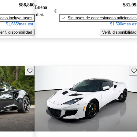
$86,860
$81,99
Buena
oferta
recio incluye tasas
Sin tasas de concesionario adicionales
$1,685/mes est.
$1,590/mes est
erif. disponibilidad
Verif. disponibilidad
Guarda este Aviso
Gu