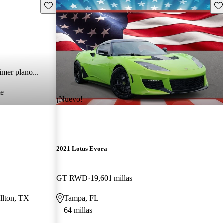
Guarda este Aviso
Gu
imer plano...
te
¡Nuevo!
2021 Lotus Evora
GT RWD
19,601 millas
llton, TX
Tampa, FL
64 millas