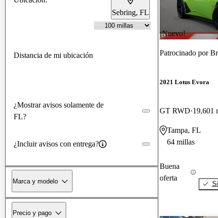
Sebring, FL
¡Nuevo!
Patrocinado por
Br
Distancia de mi ubicación
2021 Lotus Evora
¿Mostrar avisos solamente de
GT RWD
19,601 
FL?
Tampa, FL
64 millas
¿Incluir avisos con entrega?
Buena
oferta
Marca y modelo
Si
Precio y pago