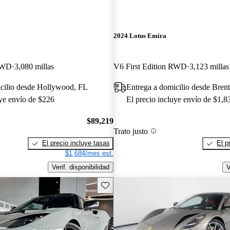
2024 Lotus Emira
 RWD
3,080 millas
V6 First Edition RWD
3,123 millas
icilio desde Hollywood, FL
Entrega a domicilio desde Bre
uye envío de $226
El precio incluye envío de $1,8
$89,219
Trato justo
El precio incluye tasas
El p
$1,684/mes est.
Verif. disponibilidad
V
Guarda este Aviso