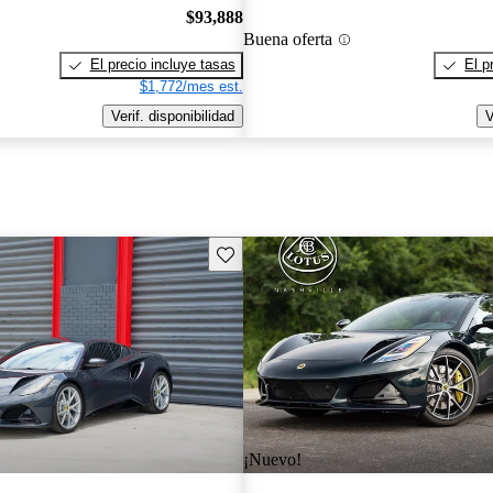
$93,888
Buena oferta
El precio incluye tasas
El p
$1,772/mes est.
Verif. disponibilidad
V
Guarda este Aviso
¡Nuevo!