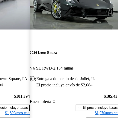
2026 Lotus Emira
V6 SE RWD
2,134 millas
town Square, PA
Entrega a domicilio desde Joliet, IL
94
El precio incluye envío de $2,084
$101,394
$105,43
Buena oferta
recio incluye tasas
El precio incluye tasas
$1,899/mes est.
$1,970/mes est