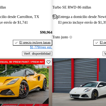
llas
Turbo SE RWD
86 millas
cilio desde Carrollton, TX
Entrega a domicilio desde New
uye envío de $1,741
El precio incluye envío de $1,3
$90,964
Trato justo
El precio incluye tasas
El p
$1,779/mes est.
Verif. disponibilidad
V
Guarda este Aviso