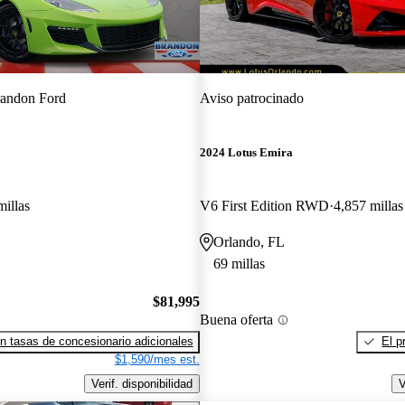
andon Ford
Aviso patrocinado
2024 Lotus Emira
millas
V6 First Edition RWD
4,857 millas
Orlando, FL
69 millas
$81,995
Buena oferta
n tasas de concesionario adicionales
El p
$1,590/mes est.
Verif. disponibilidad
V