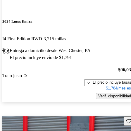
2024 Lotus Emira
I4 First Edition RWD
3,215 millas
Entrega a domicilio desde West Chester, PA
El precio incluye envío de $1,791
$96,0
Trato justo
El precio incluye tasa
$1,784/mes es
Verif. disponibilidad
Gu