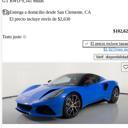
GT RWD
9,341 millas
Entrega a domicilio desde San Clemente, CA
El precio incluye envío de $2,630
$102,6
Trato justo
El precio incluye tasa
$1,927/mes es
Verif. disponibilidad
Gu