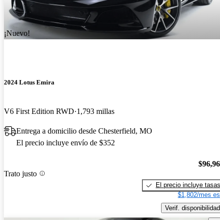
¡Nuevo!
2024 Lotus Emira
V6 First Edition RWD
1,793 millas
Entrega a domicilio desde Chesterfield, MO
El precio incluye envío de $352
$96,9
Trato justo
El precio incluye tasa
$1,802/mes es
Verif. disponibilidad