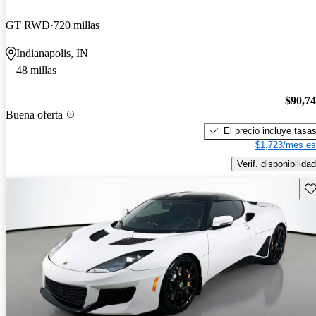
GT RWD
720 millas
Indianapolis, IN
48 millas
$90,7
Buena oferta
El precio incluye tasa
$1,723/mes es
Verif. disponibilidad
Gu