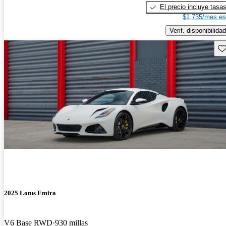
El precio incluye tasa
$1,735/mes es
Verif. disponibilidad
Gu
2025 Lotus Emira
V6 Base RWD
930 millas