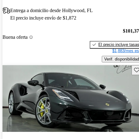
Entrega a domicilio desde Hollywood, FL
El precio incluye envío de $1,872
$101,3
Buena oferta
El precio incluye tasa
$1,883/mes es
Verif. disponibilidad
Gu