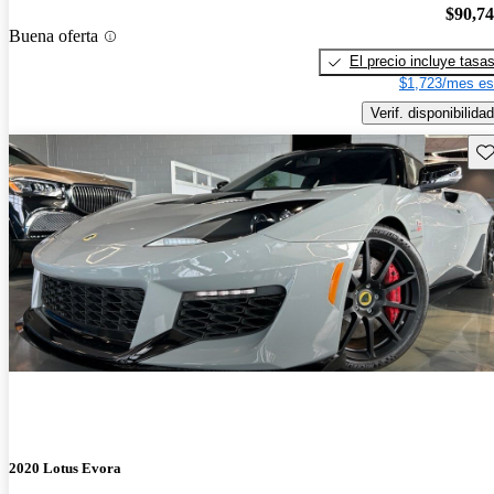
$90,7
Buena oferta
El precio incluye tasa
$1,723/mes es
Verif. disponibilidad
Gu
2020 Lotus Evora