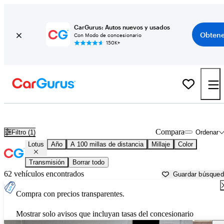
CarGurus: Autos nuevos y usados
Obtene
Con Modo de concesionario
150K+
Autos Lotus usados en venta cerca de Lafayette, IN
Compara
Filtro (1)
Ordenar
Lotus
Año
A 100 millas de distancia
Millaje
Color
Transmisión
Borrar todo
62 vehículos encontrados
Guardar búsque
Compra con precios transparentes.
Mostrar solo avisos que incluyan tasas del concesionario