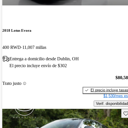
2018 Lotus Evora
400 RWD
11,007 millas
Entrega a domicilio desde Dublin, OH
El precio incluye envío de $302
$80,5
Trato justo
El precio incluye tasa
$1,530/mes es
Verif. disponibilidad
Gu