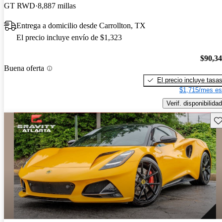
GT RWD
8,887 millas
Entrega a domicilio desde Carrollton, TX
El precio incluye envío de $1,323
$90,3
Buena oferta
El precio incluye tasa
$1,715/mes es
Verif. disponibilidad
Gu