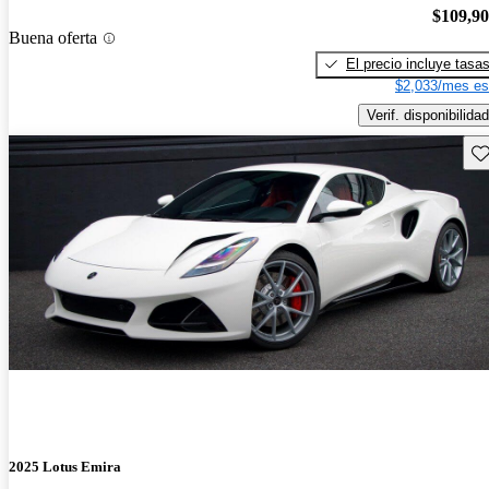
$109,9
Buena oferta
El precio incluye tasa
$2,033/mes es
Verif. disponibilidad
Gu
2025 Lotus Emira