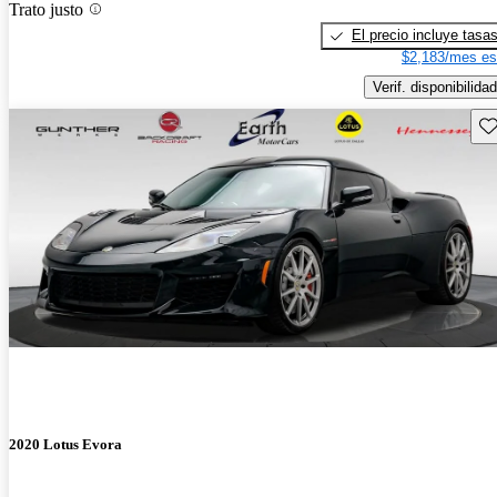
Trato justo
El precio incluye tasa
$2,183/mes es
Verif. disponibilidad
Gu
2020 Lotus Evora