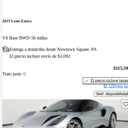
2025 Lotus Emira
V6 Base RWD
56 millas
Entrega a domicilio desde Newtown Square, PA
El precio incluye envío de $1,092
$115,5
Trato justo
El precio incluye tasa
$2,125/mes es
Verif. disponibilidad
Gu