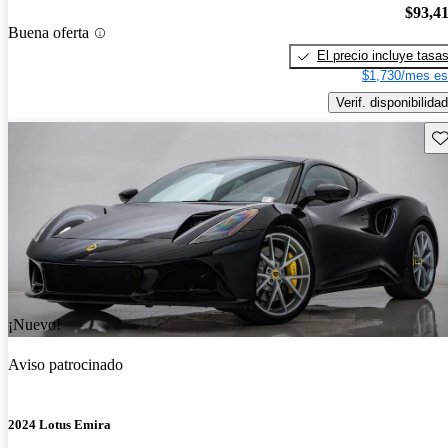
$93,4
Buena oferta
El precio incluye tasa
$1,730/mes es
Verif. disponibilidad
Gu
¡Nuevo!
Aviso patrocinado
2024 Lotus Emira