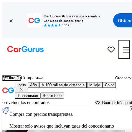
CarGurus: Autos nuevos y usados
Obtene
Con Modo de concesionario
150K+
Autos Lotus usados en venta cerca de
Janesville, WI
Compara
Filtro (1)
Ordenar
Lotus
Año
A 100 millas de distancia
Millaje
Color
Transmisión
Borrar todo
65 vehículos encontrados
Guardar búsque
Compra con precios transparentes.
Mostrar solo avisos que incluyan tasas del concesionario