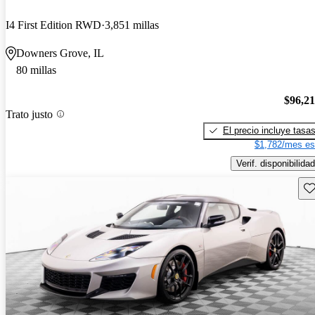
I4 First Edition RWD
3,851 millas
Downers Grove, IL
80 millas
$96,2
Trato justo
El precio incluye tasa
$1,782/mes es
Verif. disponibilidad
Gu