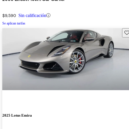
$9,590
Sin calificación
Se aplican tarifas
Gu
2025 Lotus Emira