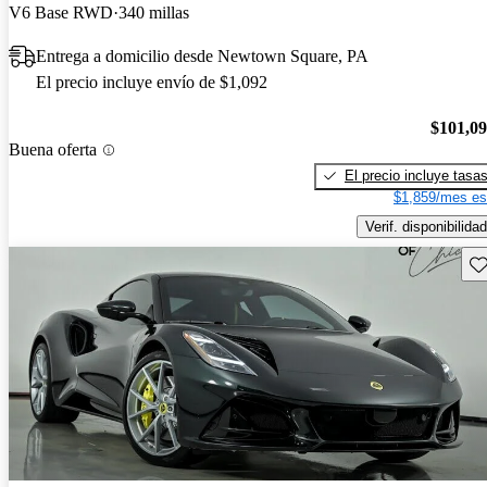
V6 Base RWD
340 millas
Entrega a domicilio desde Newtown Square, PA
El precio incluye envío de $1,092
$101,0
Buena oferta
El precio incluye tasa
$1,859/mes es
Verif. disponibilidad
Gu