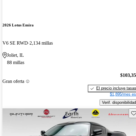
2026 Lotus Emira
V6 SE RWD
2,134 millas
Joliet, IL
88 millas
$103,3
Gran oferta
El precio incluye tasa
$1,895/mes es
Verif. disponibilidad
Gu