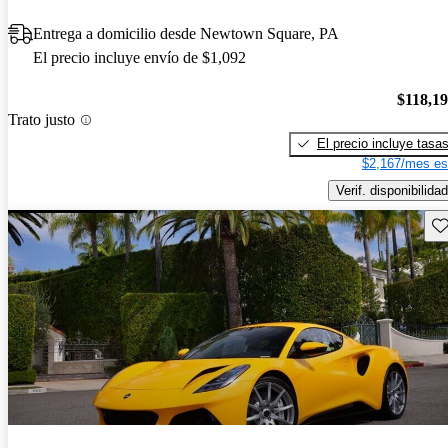
Entrega a domicilio desde Newtown Square, PA
El precio incluye envío de $1,092
$118,1
Trato justo
El precio incluye tasa
$2,167/mes es
Verif. disponibilidad
Gu