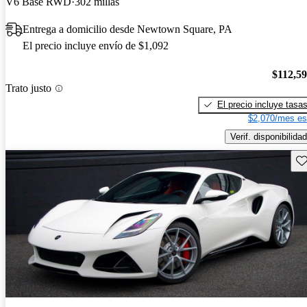
V6 Base RWD
302 millas
Entrega a domicilio desde Newtown Square, PA
El precio incluye envío de $1,092
$112,5
Trato justo
El precio incluye tasa
$2,070/mes es
Verif. disponibilidad
Gu