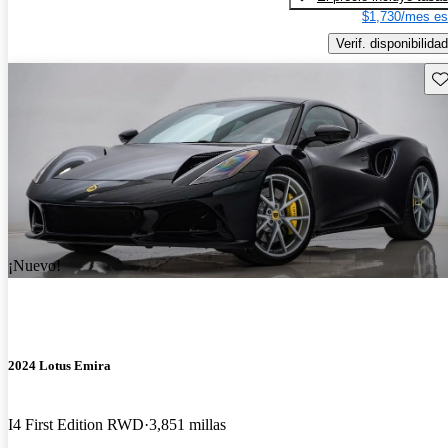
$1,730/mes es
Verif. disponibilidad
Gu
¡Nuevo!
2024 Lotus Emira
I4 First Edition RWD
3,851 millas