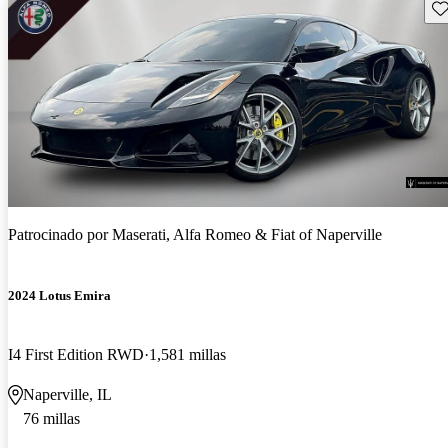
Gu
Patrocinado por
Maserati, Alfa Romeo & Fiat of Naperville
2024 Lotus Emira
I4 First Edition RWD
1,581 millas
Naperville, IL
76 millas