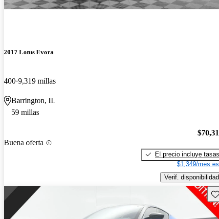
2017 Lotus Evora
400
9,319 millas
Barrington, IL
59 millas
$70,3
Buena oferta
El precio incluye tasa
$1,349/mes es
Verif. disponibilidad
Gu