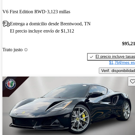
V6 First Edition RWD
3,123 millas
Entrega a domicilio desde Brentwood, TN
El precio incluye envío de $1,312
$95,2
Trato justo
El precio incluye tasa
$1,764/mes es
Verif. disponibilidad
Gu