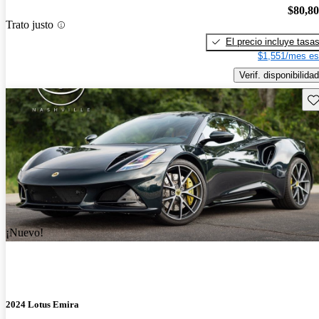
$80,8
Trato justo
El precio incluye tasa
$1,551/mes es
Verif. disponibilidad
Gu
¡Nuevo!
2024 Lotus Emira