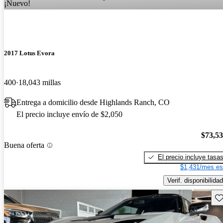
¡Nuevo!
2017 Lotus Evora
400
18,043 millas
Entrega a domicilio desde Highlands Ranch, CO
El precio incluye envío de $2,050
$73,5
Buena oferta
El precio incluye tasa
$1,431/mes es
Verif. disponibilidad
Gu