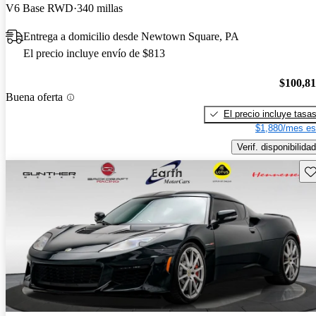
V6 Base RWD
340 millas
Entrega a domicilio desde Newtown Square, PA
El precio incluye envío de $813
$100,8
Buena oferta
El precio incluye tasa
$1,880/mes es
Verif. disponibilidad
Gu