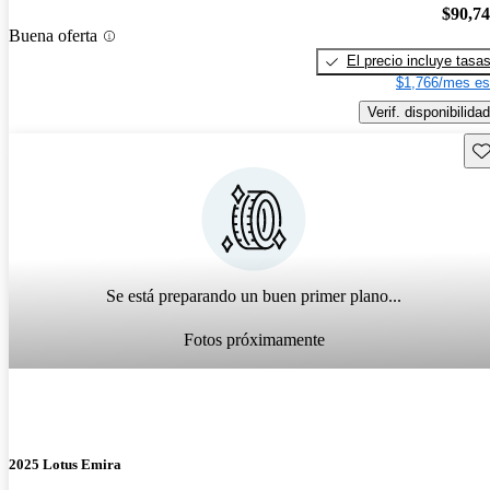
$90,7
Buena oferta
El precio incluye tasa
$1,766/mes es
Verif. disponibilidad
Gu
Se está preparando un buen primer plano...
Fotos próximamente
2025 Lotus Emira