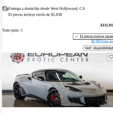
Entrega a domicilio desde West Hollywood, CA
El precio incluye envío de $1,838
$111,9
Trato justo
El precio incluye tasa
$2,087/mes es
Verif. disponibilidad
Gu