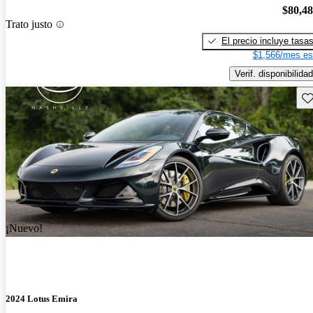
$80,4
Trato justo
El precio incluye tasa
$1,566/mes es
Verif. disponibilidad
Gu
¡Nuevo!
2024 Lotus Emira