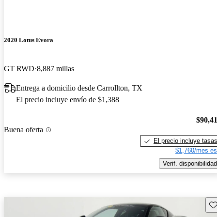
2020 Lotus Evora
GT RWD
8,887 millas
Entrega a domicilio desde Carrollton, TX
El precio incluye envío de $1,388
$90,4
Buena oferta
El precio incluye tasa
$1,760/mes es
Verif. disponibilidad
Gu