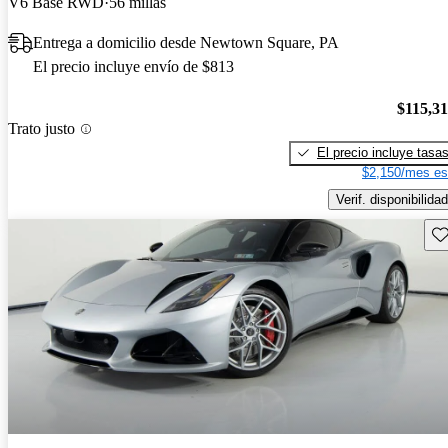
V6 Base RWD
56 millas
Entrega a domicilio desde Newtown Square, PA
El precio incluye envío de $813
$115,3
Trato justo
El precio incluye tasa
$2,150/mes es
Verif. disponibilidad
Gu