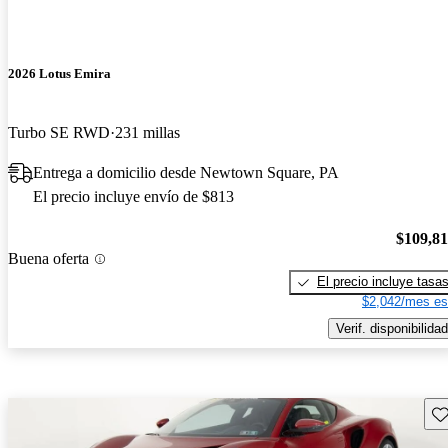
2026 Lotus Emira
Turbo SE RWD
231 millas
Entrega a domicilio desde Newtown Square, PA
El precio incluye envío de $813
$109,8
Buena oferta
El precio incluye tasa
$2,042/mes es
Verif. disponibilidad
Gu