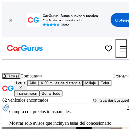
CarGurus: Autos nuevos y usados
Obtene
Con Modo de concesionario
150K+
Autos Lotus usados en venta cerca de
Anderson, IN
Compara
Filtro (1)
Ordenar
Lotus
Año
A 50 millas de distancia
Millaje
Color
Transmisión
Borrar todo
62 vehículos encontrados
Guardar búsque
Compra con precios transparentes.
Mostrar solo avisos que incluyan tasas del concesionario