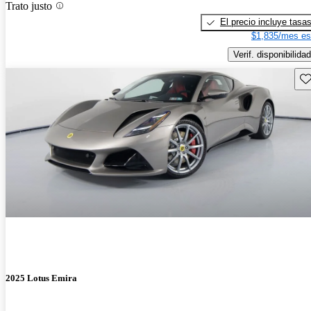
Trato justo
El precio incluye tasa
$1,835/mes es
Verif. disponibilidad
Gu
2025 Lotus Emira