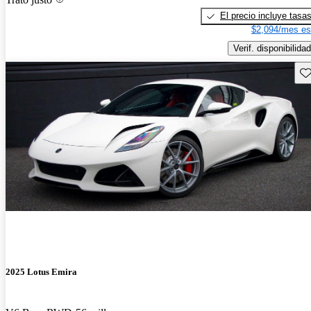
El precio incluye tasa
$2,094/mes es
Verif. disponibilidad
Gu
2025 Lotus Emira