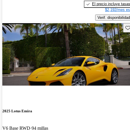
El precio incluye tasa
$2,192/mes es
Verif. disponibilidad
Gu
2025 Lotus Emira
V6 Base RWD
94 millas