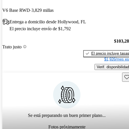
V6 Base RWD
3,829 millas
Entrega a domicilio desde Hollywood, FL
El precio incluye envío de $1,792
$103,2
Trato justo
El precio incluye tasa
$1,926/mes es
Verif. disponibilidad
Gu
Se está preparando un buen primer plano...
Fotos próximamente