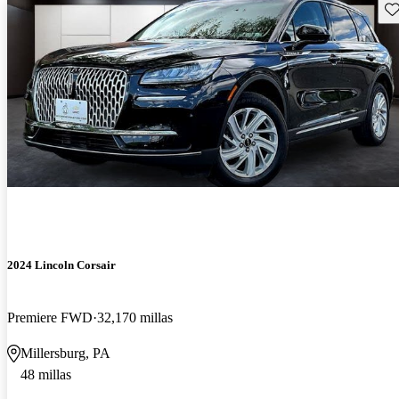
Gu
2024 Lincoln Corsair
Premiere FWD
32,170 millas
Millersburg, PA
48 millas