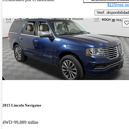
$123/mes es
Verif. disponibilidad
Gu
2015 Lincoln Navigator
4WD
99,889 millas