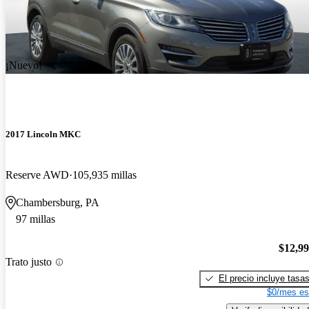
¡Nuevo!
2017 Lincoln MKC
Reserve AWD
105,935 millas
Chambersburg, PA
97 millas
$12,9
Trato justo
El precio incluye tasa
$0/mes es