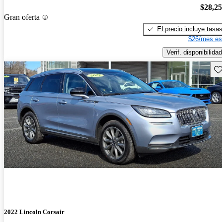
$28,2
Gran oferta
El precio incluye tasa
$26/mes es
Verif. disponibilidad
Gu
2022 Lincoln Corsair