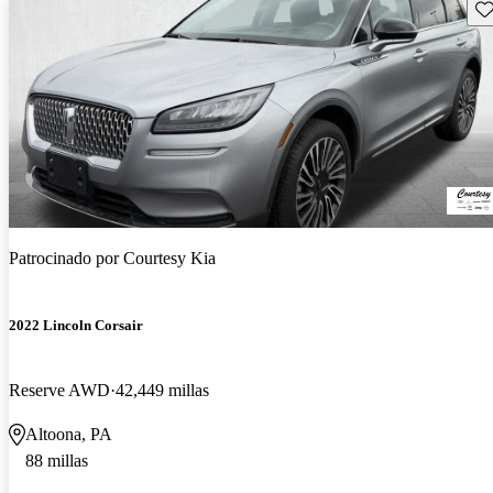
Gu
Patrocinado por
Courtesy Kia
2022 Lincoln Corsair
Reserve AWD
42,449 millas
Altoona, PA
88 millas