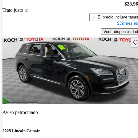
$28,9
Trato justo
El precio incluye tasa
$39/mes es
Verif. disponibilidad
Gu
Aviso patrocinado
2025 Lincoln Corsair