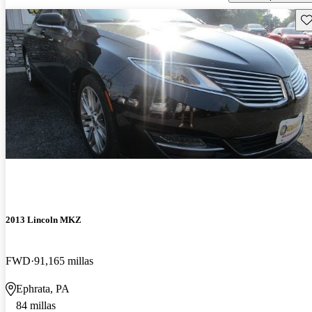
Gu
2013 Lincoln MKZ
FWD
91,165 millas
Ephrata, PA
84 millas