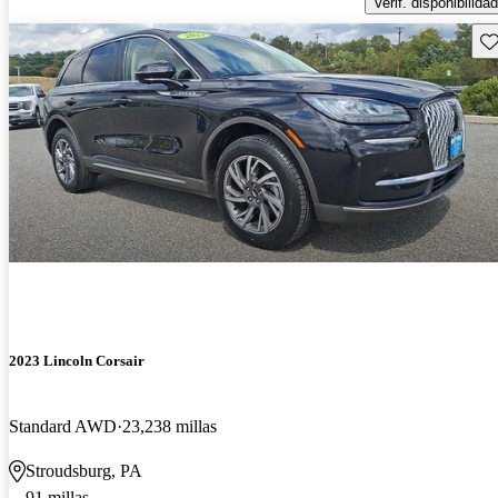
Verif. disponibilidad
Gu
2023 Lincoln Corsair
Standard AWD
23,238 millas
Stroudsburg, PA
91 millas