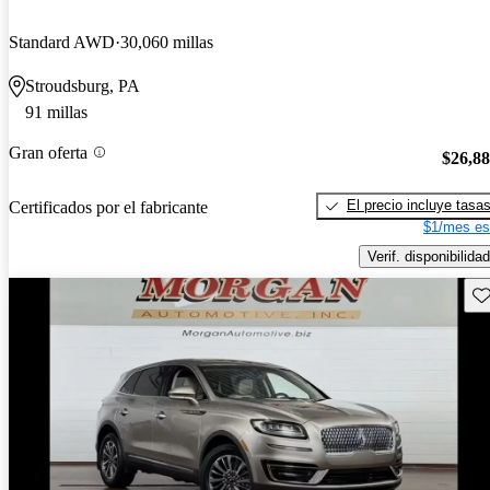
Standard AWD
30,060 millas
Stroudsburg, PA
91 millas
Gran oferta
$26,8
El precio incluye tasa
Certificados por el fabricante
$1/mes es
Verif. disponibilidad
Gu