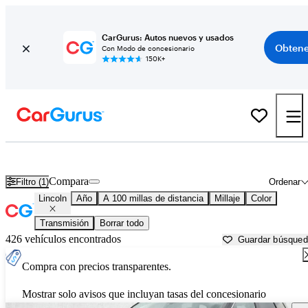
CarGurus: Autos nuevos y usados
Obtene
Con Modo de concesionario
150K+
Autos Lincoln usados en venta cerca de
Williamsport, PA
Compara
Filtro (1)
Ordenar
Lincoln
Año
A 100 millas de distancia
Millaje
Color
Transmisión
Borrar todo
426 vehículos encontrados
Guardar búsque
Compra con precios transparentes.
Mostrar solo avisos que incluyan tasas del concesionario