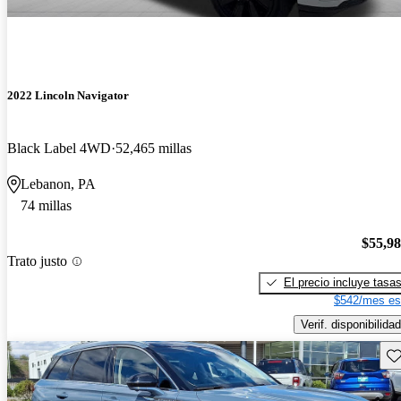
2022 Lincoln Navigator
Black Label 4WD
52,465 millas
Lebanon, PA
74 millas
$55,9
Trato justo
El precio incluye tasa
$542/mes es
Verif. disponibilidad
Gu