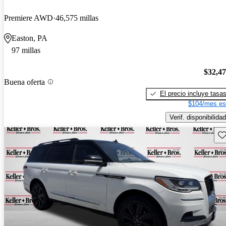
Premiere AWD
46,575 millas
Easton, PA
97 millas
$32,4
Buena oferta
El precio incluye tasa
$104/mes es
Verif. disponibilidad
Gu