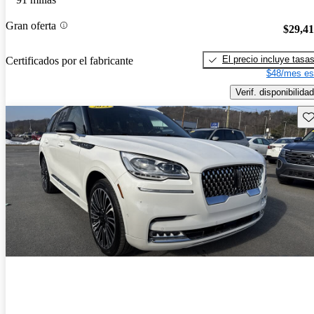
Gran oferta
$29,4
El precio incluye tasa
Certificados por el fabricante
$48/mes es
Verif. disponibilidad
Gu