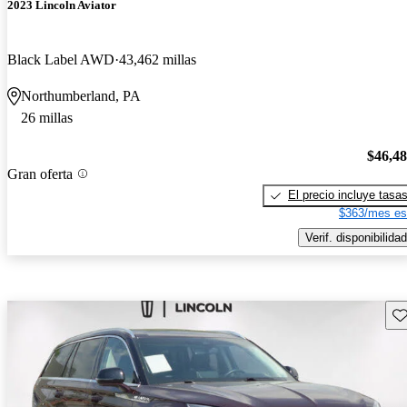
2023 Lincoln Aviator
Black Label AWD
43,462 millas
Northumberland, PA
26 millas
$46,4
Gran oferta
El precio incluye tasa
$363/mes es
Verif. disponibilidad
Gu