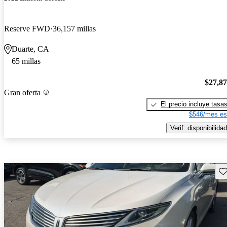
Reserve FWD
36,157 millas
Duarte, CA
65 millas
$27,8
Gran oferta
El precio incluye tasa
$546/mes es
Verif. disponibilidad
Gu