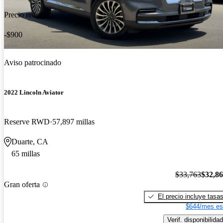
Precio reducido
-$900
Aviso patrocinado
2022 Lincoln Aviator
Reserve RWD
57,897 millas
Duarte, CA
65 millas
$33,763
$32,8
Gran oferta
El precio incluye tasa
$644/mes es
Verif. disponibilidad