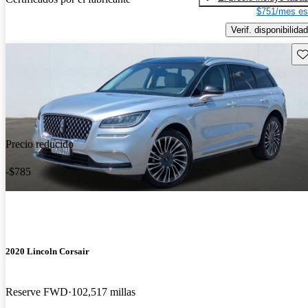
$751/mes es
Verif. disponibilidad
Gu
Precio reducido
-$785
2020 Lincoln Corsair
Reserve FWD
102,517 millas