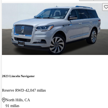
Gu
2023 Lincoln Navigator
Reserve RWD
42,047 millas
North Hills, CA
91 millas