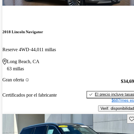
2018 Lincoln Navigator
Reserve 4WD
44,011 millas
Long Beach, CA
63 millas
Gran oferta
$34,6
El precio incluye tasa
Certificados por el fabricante
$687/mes es
Verif. disponibilidad
Gu