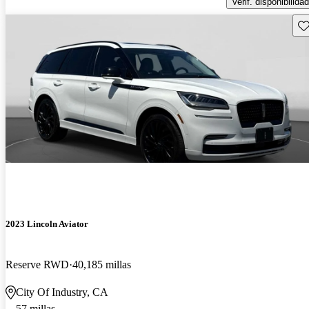
Verif. disponibilidad
Gu
2023 Lincoln Aviator
Reserve RWD
40,185 millas
City Of Industry, CA
57 millas