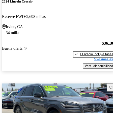
2024 Lincoln Corsair
Reserve FWD
5,698 millas
Irvine, CA
34 millas
$36,1
Buena oferta
El precio incluye tasa
$690/mes es
Verif. disponibilidad
Gu