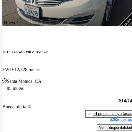
¡Nuevo!
2015 Lincoln MKZ Hybrid
FWD
12,328 millas
Santa Monica, CA
85 millas
$14,7
Buena oferta
El precio incluye tasa
$292/mes es
Verif. disponibilidad