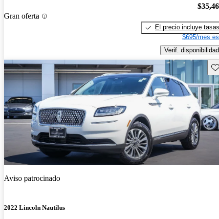
$35,4
Gran oferta
El precio incluye tasa
$695/mes es
Verif. disponibilidad
Gu
Aviso patrocinado
2022 Lincoln Nautilus