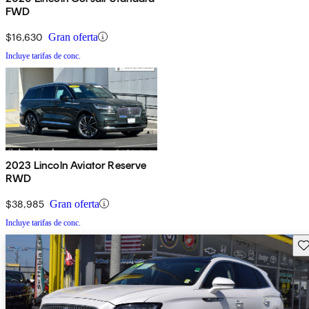
FWD
$16,630
Gran oferta
Incluye tarifas de conc.
2023 Lincoln Aviator Reserve
RWD
$38,985
Gran oferta
Incluye tarifas de conc.
Gu