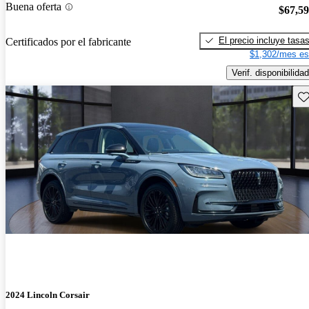
Buena oferta
$67,5
El precio incluye tasa
Certificados por el fabricante
$1,302/mes es
Verif. disponibilidad
Gu
2024 Lincoln Corsair