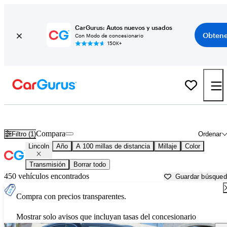
CarGurus: Autos nuevos y usados
Obtene
Con Modo de concesionario
150K+
Autos Lincoln usados en venta cerca de
Temecula, CA
Compara
Filtro (1)
Ordenar
Lincoln
Año
A 100 millas de distancia
Millaje
Color
Transmisión
Borrar todo
450 vehículos encontrados
Guardar búsque
Compra con precios transparentes.
Mostrar solo avisos que incluyan tasas del concesionario