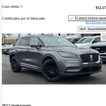
Gran oferta
$52,5
El precio incluye tasa
Certificados por el fabricante
$1,012/mes es
Verif. disponibilidad
Gu
2022 Lincoln Corsair