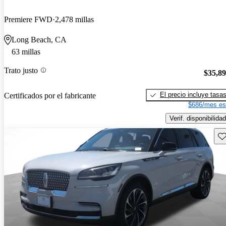
Premiere FWD
2,478 millas
Long Beach, CA
63 millas
Trato justo
$35,8
El precio incluye tasa
Certificados por el fabricante
$686/mes es
Verif. disponibilidad
Gu