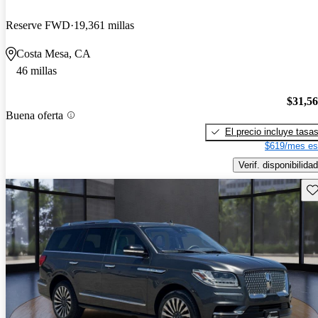
Reserve FWD
19,361 millas
Costa Mesa, CA
46 millas
$31,5
Buena oferta
El precio incluye tasa
$619/mes es
Verif. disponibilidad
Gu