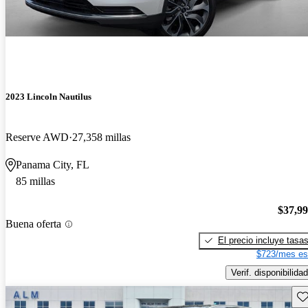
2023 Lincoln Nautilus
Reserve AWD
27,358 millas
Panama City, FL
85 millas
$37,9
Buena oferta
El precio incluye tasa
$723/mes es
Verif. disponibilidad
Gu