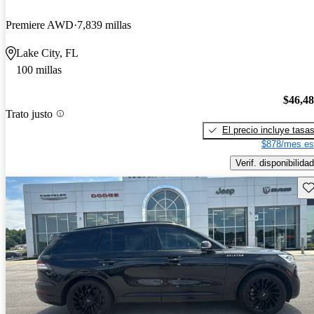
Premiere AWD
7,839 millas
Lake City, FL
100 millas
$46,4
Trato justo
El precio incluye tasa
$878/mes es
Verif. disponibilidad
Gu