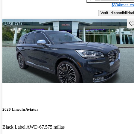
$604/mes es
Verif. disponibilidad
Gu
2020 Lincoln Aviator
Black Label AWD
67,575 millas