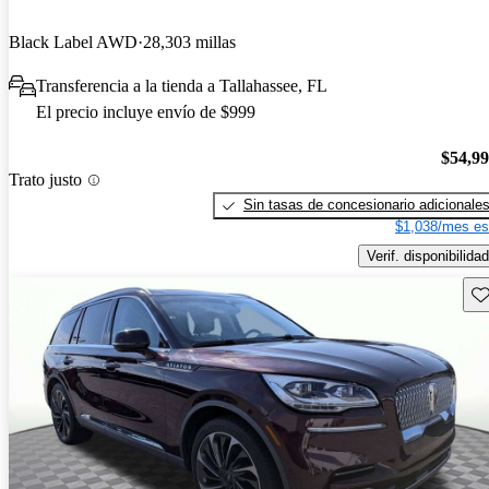
Black Label AWD
28,303 millas
Transferencia a la tienda a Tallahassee, FL
El precio incluye envío de $999
$54,9
Trato justo
Sin tasas de concesionario adicionale
$1,038/mes es
Verif. disponibilidad
Gu