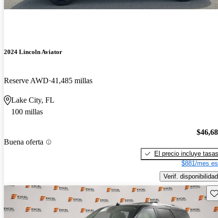
2024 Lincoln Aviator
Reserve AWD
41,485 millas
Lake City, FL
100 millas
$46,6
Buena oferta
El precio incluye tasa
$881/mes es
Verif. disponibilidad
Gu