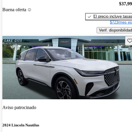
$37,9
Buena oferta
El precio incluye tasa
$723/mes es
Verif. disponibilidad
Gu
Aviso patrocinado
2024 Lincoln Nautilus