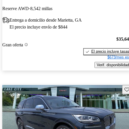
Reserve AWD
8,542 millas
Entrega a domicilio desde Marietta, GA
El precio incluye envío de $844
$35,6
Gran oferta
El precio incluye tasa
$673/mes es
Verif. disponibilidad
Gu