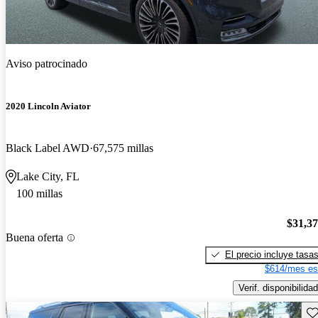
Aviso patrocinado
2020 Lincoln Aviator
Black Label AWD
67,575 millas
Lake City, FL
100 millas
$31,3
Buena oferta
El precio incluye tasa
$614/mes es
Verif. disponibilidad
Gu