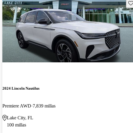
Gu
2024 Lincoln Nautilus
Premiere AWD
7,839 millas
Lake City, FL
100 millas