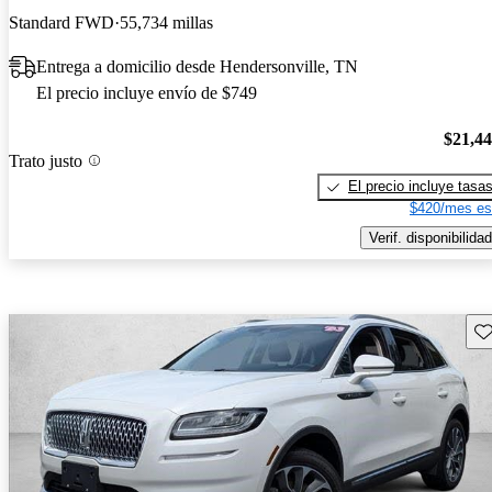
Standard FWD
55,734 millas
Entrega a domicilio desde Hendersonville, TN
El precio incluye envío de $749
$21,4
Trato justo
El precio incluye tasa
$420/mes es
Verif. disponibilidad
Gu