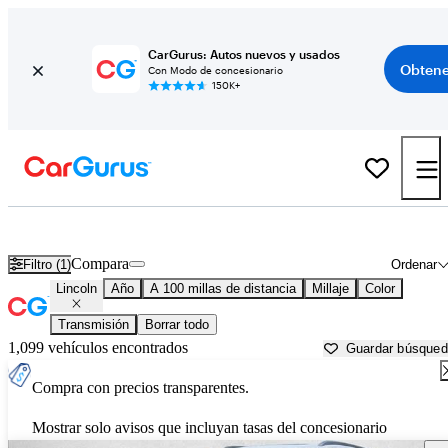
CarGurus: Autos nuevos y usados
Obtene
Con Modo de concesionario
150K+
Autos Lincoln usados en venta cerca de
Tallahassee, FL
Compara
Filtro (1)
Ordenar
Lincoln
Año
A 100 millas de distancia
Millaje
Color
Transmisión
Borrar todo
1,099 vehículos encontrados
Guardar búsque
Compra con precios transparentes.
Mostrar solo avisos que incluyan tasas del concesionario