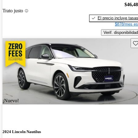
$46,4
Trato justo
El precio incluye tasa
$878/mes es
Verif. disponibilidad
Gu
¡Nuevo!
2024 Lincoln Nautilus