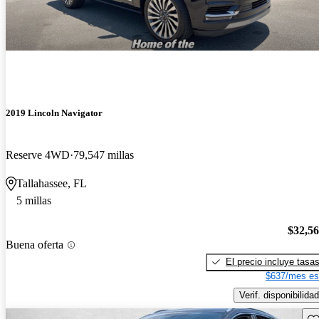
2019 Lincoln Navigator
Reserve 4WD
79,547 millas
Tallahassee, FL
5 millas
$32,5
Buena oferta
El precio incluye tasa
$637/mes es
Verif. disponibilidad
Gu