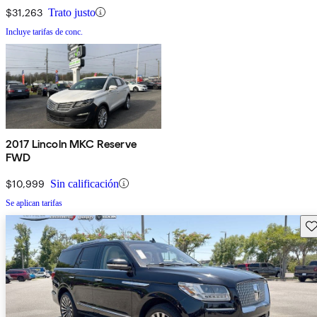
$31,263
Trato justo
Incluye tarifas de conc.
2017 Lincoln MKC Reserve
FWD
$10,999
Sin calificación
Se aplican tarifas
Gu