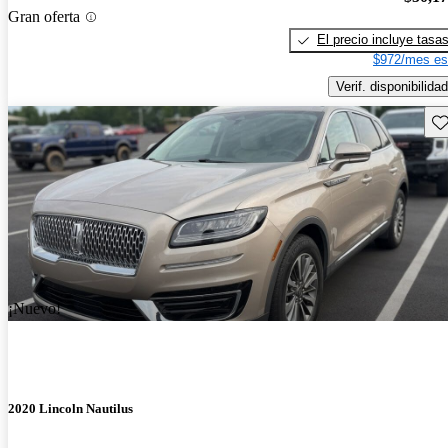
Gran oferta
El precio incluye tasa
$972/mes es
Verif. disponibilidad
Gu
¡Nuevo!
2020 Lincoln Nautilus