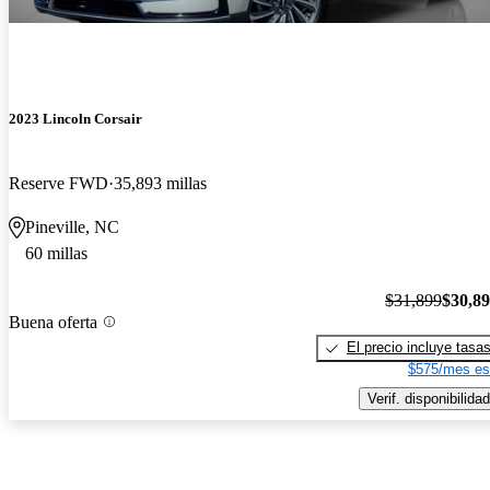
2023 Lincoln Corsair
Reserve FWD
35,893 millas
Pineville, NC
60 millas
$31,899
$30,8
Buena oferta
El precio incluye tasa
$575/mes es
Verif. disponibilidad