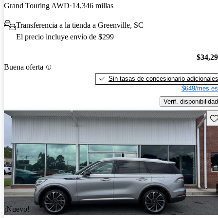
Grand Touring AWD
14,346 millas
Transferencia a la tienda a Greenville, SC
El precio incluye envío de $299
$34,2
Buena oferta
Sin tasas de concesionario adicionale
$649/mes es
Verif. disponibilidad
Gu
¡Nuevo!