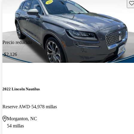
Gu
Precio reducido
-$2,126
2022 Lincoln Nautilus
Reserve AWD
54,978 millas
Morganton, NC
54 millas