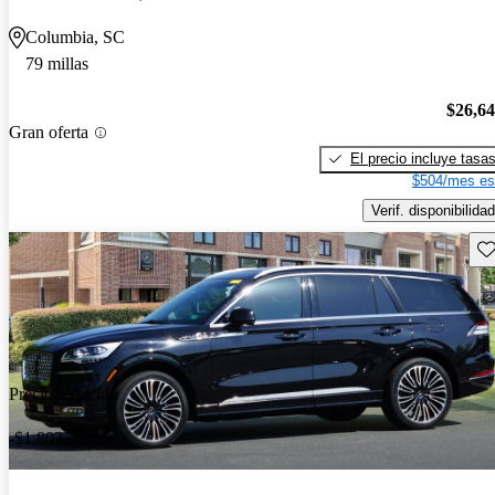
Columbia, SC
79 millas
$26,6
Gran oferta
El precio incluye tasa
$504/mes es
Verif. disponibilidad
Gu
Precio reducido
-$1,803