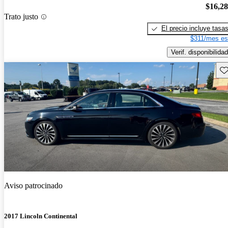
$16,2
Trato justo
El precio incluye tasa
$311/mes es
Verif. disponibilidad
Gu
Aviso patrocinado
2017 Lincoln Continental