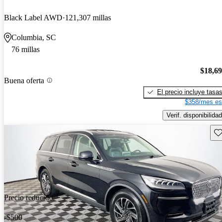
Black Label AWD
121,307 millas
Columbia, SC
76 millas
$18,6
Buena oferta
El precio incluye tasa
$358/mes es
Verif. disponibilidad
Gu
Precio reducido
-$500