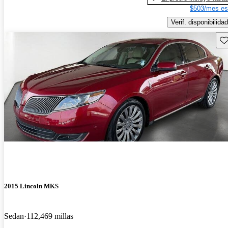
$503/mes es
Verif. disponibilidad
Gu
2015 Lincoln MKS
Sedan
112,469 millas