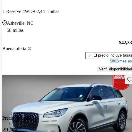
L Reserve 4WD
62,441 millas
Asheville, NC
58 millas
$42,3
Buena oferta
El precio incluye tasa
$802/mes es
Verif. disponibilidad
Gu
Precio reducido
-$1,000