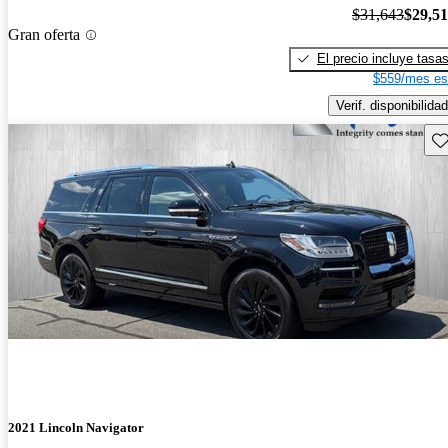
$31,643
$29,5
Gran oferta
El precio incluye tasa
$559/mes es
Verif. disponibilidad
Gu
2021 Lincoln Navigator