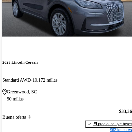
2023 Lincoln Corsair
Standard AWD
10,172 millas
Greenwood, SC
50 millas
$33,3
Buena oferta
El precio incluye tasa
$621/mes es