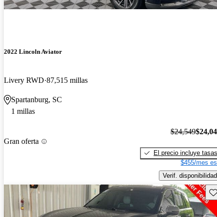
2022 Lincoln Aviator
Livery RWD
87,515 millas
Spartanburg, SC
1 millas
$24,549
$24,0
Gran oferta
El precio incluye tasa
$455/mes es
Verif. disponibilidad
Gu