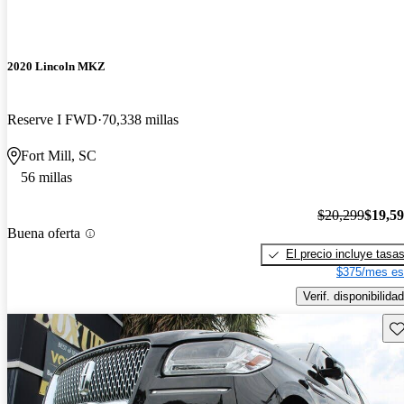
2020 Lincoln MKZ
Reserve I FWD
70,338 millas
Fort Mill, SC
56 millas
$20,299
$19,5
Buena oferta
El precio incluye tasa
$375/mes es
Verif. disponibilidad
Gu