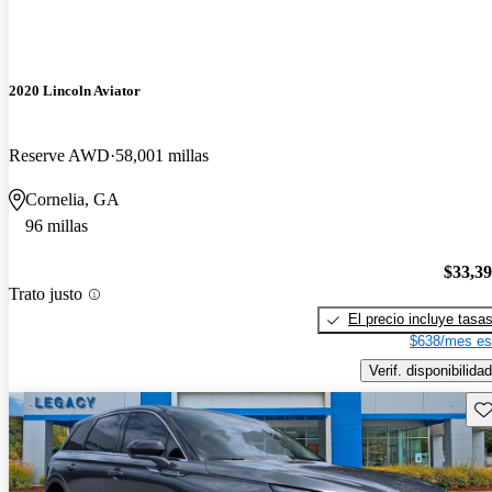
2020 Lincoln Aviator
Reserve AWD
58,001 millas
Cornelia, GA
96 millas
$33,3
Trato justo
El precio incluye tasa
$638/mes es
Verif. disponibilidad
Gu