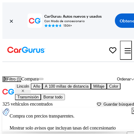
CarGurus: Autos nuevos y usados
Obtene
Con Modo de concesionario
150K+
Autos Lincoln usados en venta cerca de
Spartanburg, SC
Compara
Filtro (1)
Ordenar
Lincoln
Año
A 100 millas de distancia
Millaje
Color
Transmisión
Borrar todo
325 vehículos encontrados
Guardar búsque
Compra con precios transparentes.
Mostrar solo avisos que incluyan tasas del concesionario