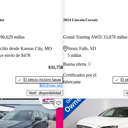
tor
2024 Lincoln Corsair
96,629 millas
Grand Touring AWD
33,878 millas
cilio desde Kansas City, MO
Sioux Falls, SD
uye envío de $478
5 millas
Buena oferta
$31,758
Certificados por el
El precio incluye tasas
El p
fabricante
$653/mes est.
Verif. disponibilidad
V
Guarda este Aviso