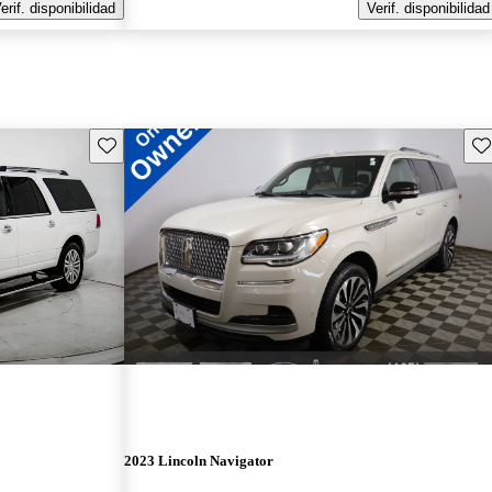
erif. disponibilidad
Verif. disponibilidad
Guarda este Aviso
Gu
2023 Lincoln Navigator