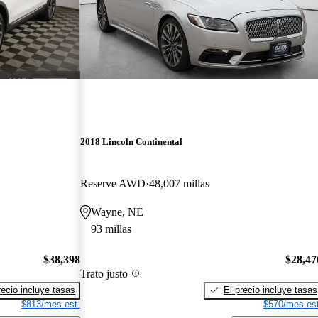
2018 Lincoln Continental
Reserve AWD
48,007 millas
Wayne, NE
93 millas
$38,398
$28,47
Trato justo
recio incluye tasas
El precio incluye tasas
$813/mes est.
$570/mes est