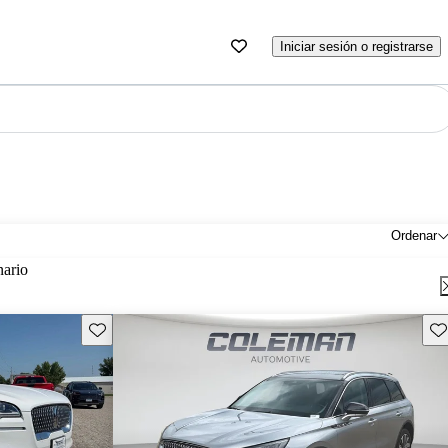
Iniciar sesión o registrarse
Ordenar
nario
Guarda este Aviso
Gu