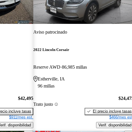
Aviso patrocinado
2022 Lincoln Corsair
Reserve AWD
86,985 millas
Estherville, IA
96 millas
$42,495
$24,47
Trato justo
recio incluye tasas
El precio incluye tasas
$911/mes est.
$466/mes est
erif. disponibilidad
Verif. disponibilidad