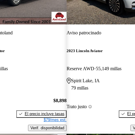
toland
Aviso patrocinado
tor
2023 Lincoln Aviator
llas
Reserve AWD
55,149 millas
Spirit Lake, IA
79 millas
$8,898
Trato justo
El precio incluye tasas
El p
$79/mes est.
Verif. disponibilidad
V