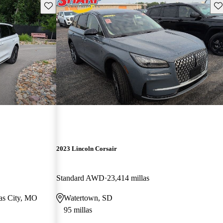
Guarda este Aviso
Gu
2023 Lincoln Corsair
Standard AWD
23,414 millas
sas City, MO
Watertown, SD
95 millas