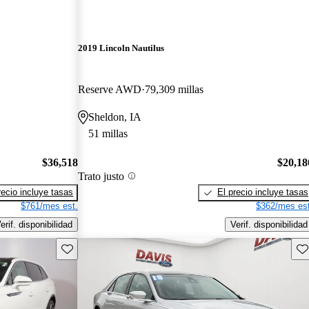
2019 Lincoln Nautilus
Reserve AWD
79,309 millas
Sheldon, IA
51 millas
$36,518
$20,18
Trato justo
recio incluye tasas
El precio incluye tasas
$761/mes est.
$362/mes est
erif. disponibilidad
Verif. disponibilidad
Guarda este Aviso
Gu