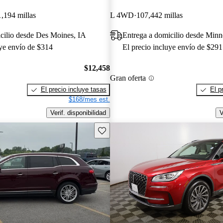
1,194 millas
L 4WD
107,442 millas
cilio desde Des Moines, IA
Entrega a domicilio desde Min
uye envío de $314
El precio incluye envío de $291
$12,458
Gran oferta
El precio incluye tasas
El p
$168/mes est.
Verif. disponibilidad
V
Guarda este Aviso