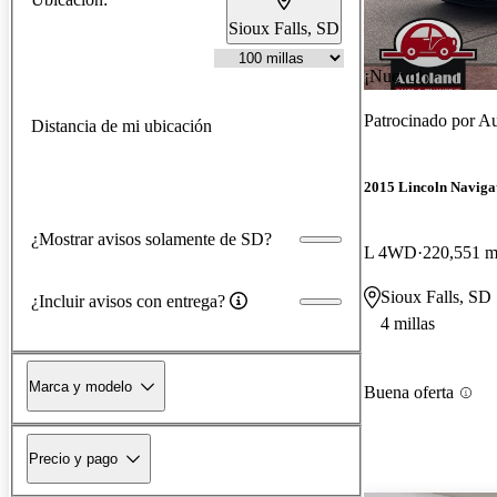
Sioux Falls, SD
¡Nuevo!
Patrocinado por
Au
Distancia de mi ubicación
2015 Lincoln Naviga
¿Mostrar avisos solamente de SD?
L 4WD
220,551 mi
Sioux Falls, SD
¿Incluir avisos con entrega?
4 millas
Marca y modelo
Buena oferta
Precio y pago