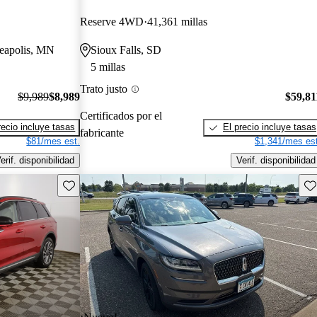
Reserve 4WD
41,361 millas
neapolis, MN
Sioux Falls, SD
5 millas
Trato justo
$9,989
$8,989
$59,81
Certificados por el
recio incluye tasas
El precio incluye tasas
fabricante
$81/mes est.
$1,341/mes est
erif. disponibilidad
Verif. disponibilidad
Guarda este Aviso
Gu