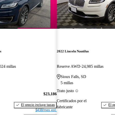
s
2022 Lincoln Nautilus
024 millas
Reserve AWD
24,985 millas
Sioux Falls, SD
5 millas
Trato justo
$23,186
Certificados por el
El precio incluye tasas
El p
fabricante
$438/mes est.