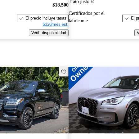
Trato justo
$18,500
Certificados por el
El precio incluye tasas
El p
fabricante
$320/mes est.
Verif. disponibilidad
V
Guarda este Aviso