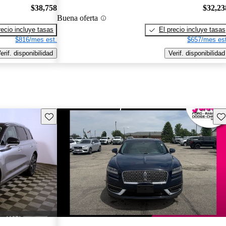
$38,758
$32,23
Buena oferta
recio incluye tasas
El precio incluye tasas
$816/mes est.
$657/mes est
erif. disponibilidad
Verif. disponibilidad
Guarda este Aviso
Gu