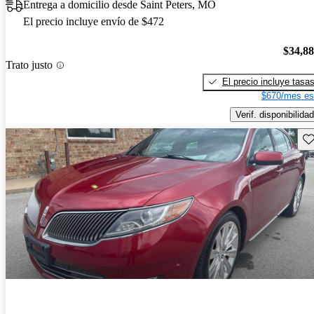
Entrega a domicilio desde Saint Peters, MO
El precio incluye envío de $472
$34,8
Trato justo
El precio incluye tasa
$670/mes es
Verif. disponibilidad
Gu