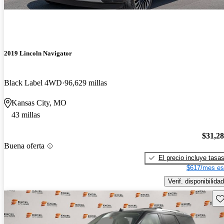
2019 Lincoln Navigator
Black Label 4WD
96,629 millas
Kansas City, MO
43 millas
$31,2
Buena oferta
El precio incluye tasa
$617/mes es
Verif. disponibilidad
Gu