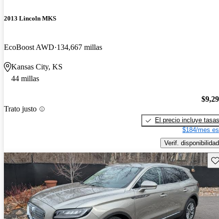
2013 Lincoln MKS
EcoBoost AWD
134,667 millas
Kansas City, KS
44 millas
$9,2
Trato justo
El precio incluye tasa
$184/mes es
Verif. disponibilidad
Gu