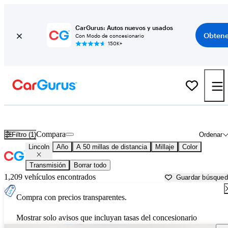
CarGurus: Autos nuevos y usados
Obtene
Con Modo de concesionario
150K+
Autos Lincoln usados en venta cerca de
Saint Joseph, MO
Compara
Filtro (1)
Ordenar
Lincoln
Año
A 50 millas de distancia
Millaje
Color
Transmisión
Borrar todo
1,209 vehículos encontrados
Guardar búsque
Compra con precios transparentes.
Mostrar solo avisos que incluyan tasas del concesionario