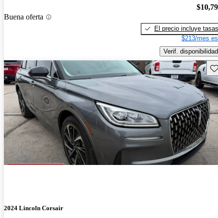
$10,7
Buena oferta
El precio incluye tasa
$213/mes es
Verif. disponibilidad
Gu
2024 Lincoln Corsair