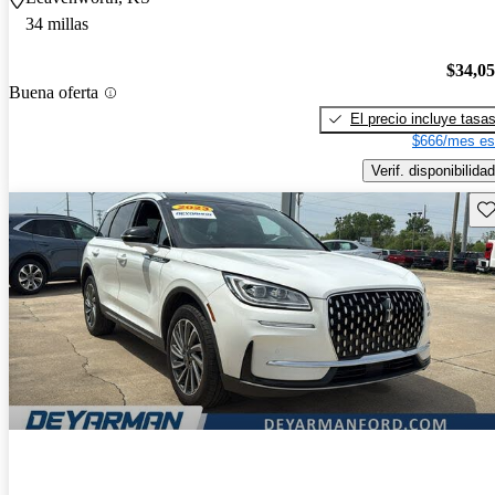
34 millas
$34,0
Buena oferta
El precio incluye tasa
$666/mes es
Verif. disponibilidad
Gu