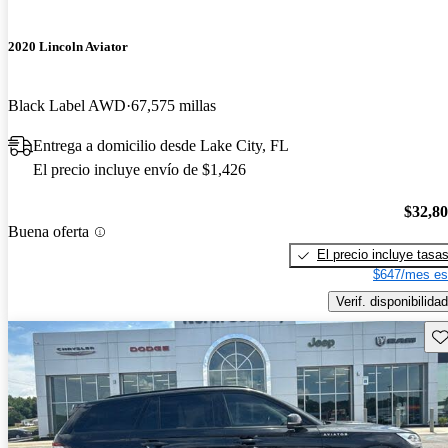
2020 Lincoln Aviator
Black Label AWD
67,575 millas
Entrega a domicilio desde Lake City, FL
El precio incluye envío de $1,426
$32,8
Buena oferta
El precio incluye tasa
$647/mes es
Verif. disponibilidad
Gu