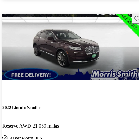
Gu
2022 Lincoln Nautilus
Reserve AWD
21,059 millas
Leavenworth, KS