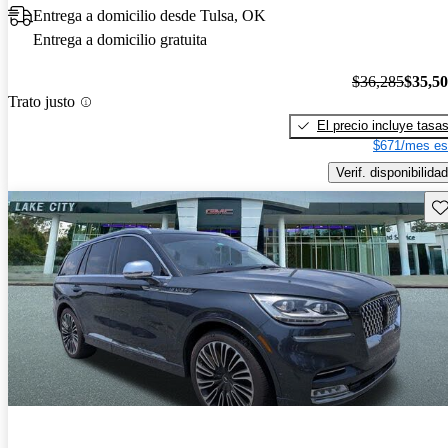
Entrega a domicilio desde Tulsa, OK
Entrega a domicilio gratuita
$36,285
$35,5
Trato justo
El precio incluye tasa
$671/mes es
Verif. disponibilidad
Gu