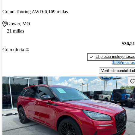
Grand Touring AWD
6,169 millas
Gower, MO
21 millas
$36,5
Gran oferta
El precio incluye tasa
$696/mes es
Verif. disponibilidad
Gu