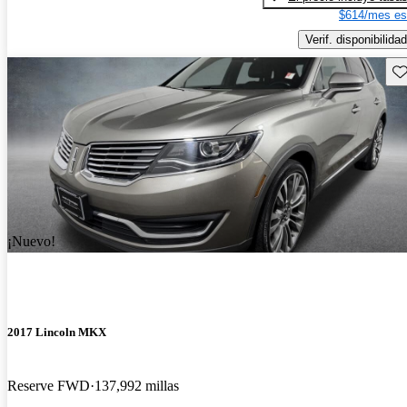
$614/mes es
Verif. disponibilidad
Gu
¡Nuevo!
2017 Lincoln MKX
Reserve FWD
137,992 millas