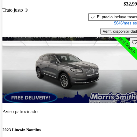
$32,9
Trato justo
El precio incluye tasa
$646/mes es
Verif. disponibilidad
Gu
Aviso patrocinado
2023 Lincoln Nautilus