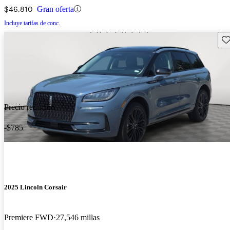
$46,810
Gran oferta
Incluye tarifas de conc.
Gu
Precio reducido
-$785
2025 Lincoln Corsair
Premiere FWD
27,546 millas