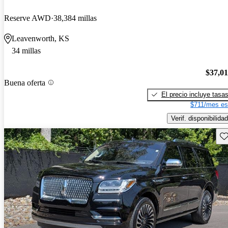
Reserve AWD
38,384 millas
Leavenworth, KS
34 millas
$37,0
Buena oferta
El precio incluye tasa
$711/mes es
Verif. disponibilidad
Gu