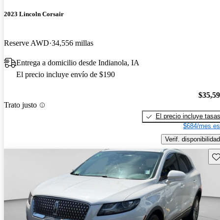
2023 Lincoln Corsair
Reserve AWD
34,556 millas
Entrega a domicilio desde Indianola, IA
El precio incluye envío de $190
$35,5
Trato justo
El precio incluye tasa
$684/mes es
Verif. disponibilidad
Gu