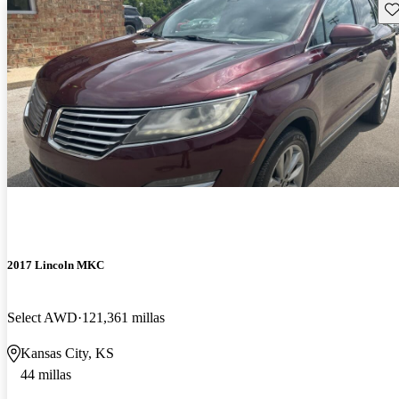
Gu
2017 Lincoln MKC
Select AWD
121,361 millas
Kansas City, KS
44 millas