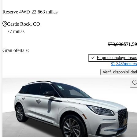
Reserve 4WD
22,663 millas
Castle Rock, CO
77 millas
$73,998
$71,5
Gran oferta
El precio incluye tasa
$1,343/mes es
Verif. disponibilidad
Gu