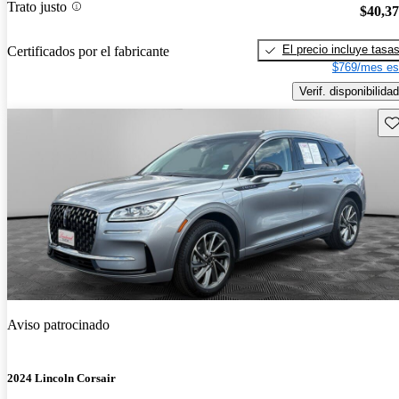
Trato justo
$40,3
El precio incluye tasa
Certificados por el fabricante
$769/mes es
Verif. disponibilidad
Gu
Aviso patrocinado
2024 Lincoln Corsair