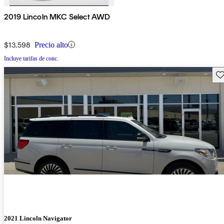
2019 Lincoln MKC Select AWD
$13,598
Precio alto
Incluye tarifas de conc.
Gu
2021 Lincoln Navigator