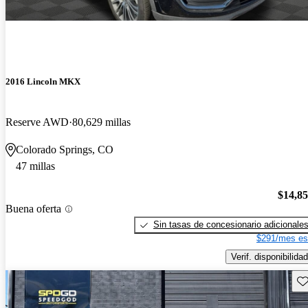
2016 Lincoln MKX
Reserve AWD
80,629 millas
Colorado Springs, CO
47 millas
$14,8
Buena oferta
Sin tasas de concesionario adicionale
$291/mes es
Verif. disponibilidad
Gu