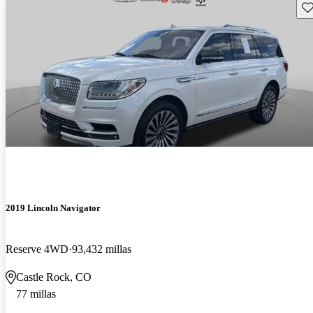
Gu
2019 Lincoln Navigator
Reserve 4WD
93,432 millas
Castle Rock, CO
77 millas