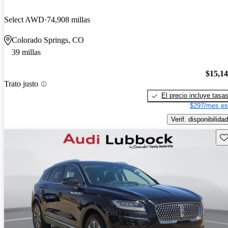
Select AWD
74,908 millas
Colorado Springs, CO
39 millas
$15,1
Trato justo
El precio incluye tasa
$297/mes es
Verif. disponibilidad
Gu