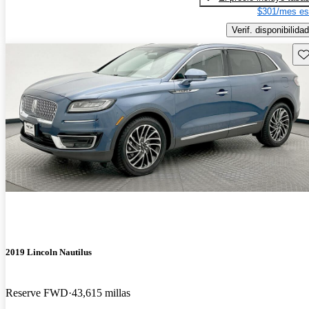
$301/mes es
Verif. disponibilidad
Gu
2019 Lincoln Nautilus
Reserve FWD
43,615 millas