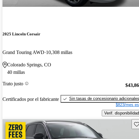
2025 Lincoln Corsair
Grand Touring AWD
10,308 millas
Colorado Springs, CO
40 millas
Trato justo
$43,8
Sin tasas de concesionario adicionale
Certificados por el fabricante
$823/mes es
Verif. disponibilidad
Gu