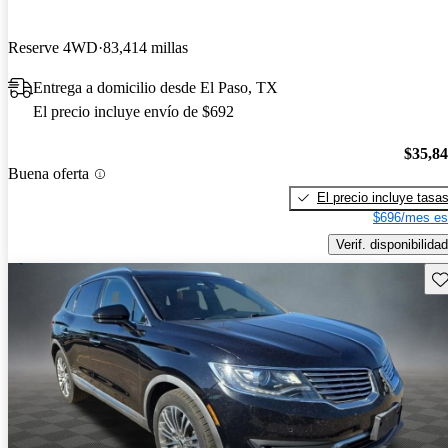
Reserve 4WD
83,414 millas
Entrega a domicilio desde El Paso, TX
El precio incluye envío de $692
$35,8
Buena oferta
El precio incluye tasa
$696/mes es
Verif. disponibilidad
Gu