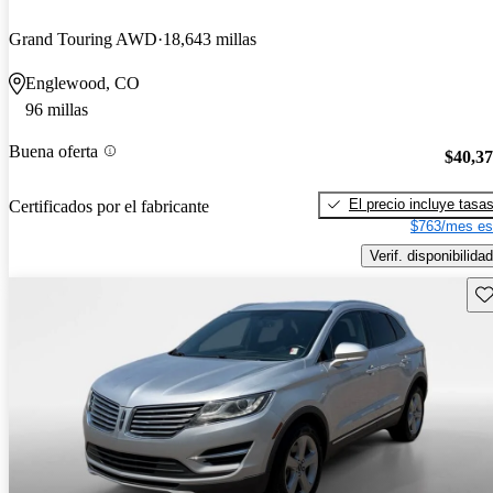
Grand Touring AWD
18,643 millas
Englewood, CO
96 millas
Buena oferta
$40,3
El precio incluye tasa
Certificados por el fabricante
$763/mes es
Verif. disponibilidad
Gu