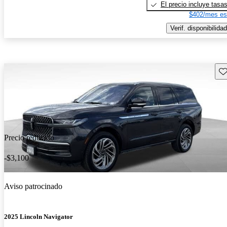
El precio incluye tasa
$402/mes es
Verif. disponibilidad
Gu
Precio reducido
-$3,100
Aviso patrocinado
2025 Lincoln Navigator