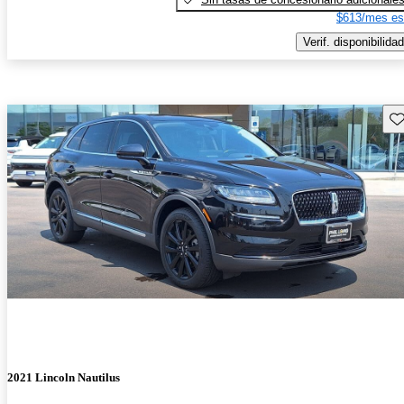
$613/mes es
Verif. disponibilidad
Gu
2021 Lincoln Nautilus