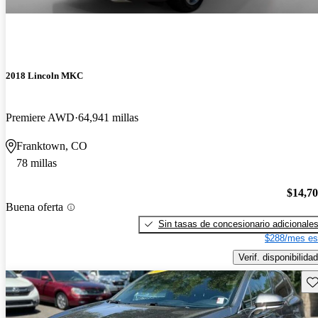
2018 Lincoln MKC
Premiere AWD
64,941 millas
Franktown, CO
78 millas
$14,7
Buena oferta
Sin tasas de concesionario adicionale
$288/mes es
Verif. disponibilidad
Gu