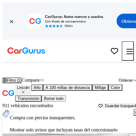
CarGurus: Autos nuevos y usados
Obtene
Con Modo de concesionario
150K+
Autos Lincoln usados en venta cerca de
Pueblo, CO
Compara
Filtro (1)
Ordenar
Lincoln
Año
A 100 millas de distancia
Millaje
Color
Transmisión
Borrar todo
911 vehículos encontrados
Guardar búsque
Compra con precios transparentes.
Mostrar solo avisos que incluyan tasas del concesionario