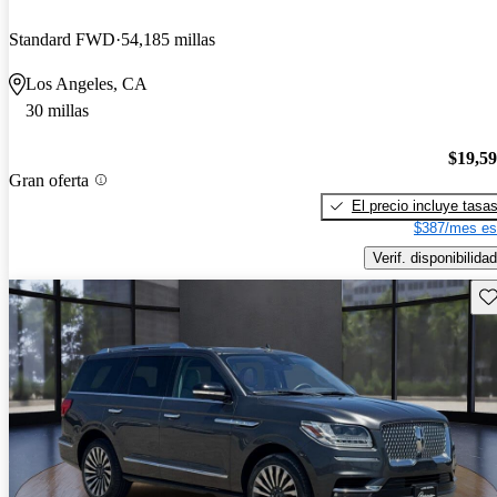
Standard FWD
54,185 millas
Los Angeles, CA
30 millas
$19,5
Gran oferta
El precio incluye tasa
$387/mes es
Verif. disponibilidad
Gu