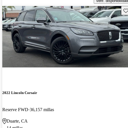
Verif. disponibilidad
Gu
2022 Lincoln Corsair
Reserve FWD
36,157 millas
Duarte, CA
14 millas