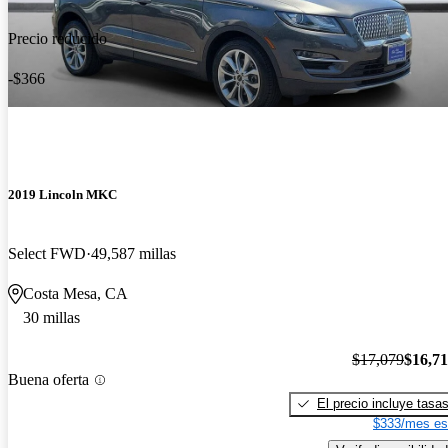
Precio reducido
-$366
2019 Lincoln MKC
Select FWD
49,587 millas
Costa Mesa, CA
30 millas
$17,079
$16,7
Buena oferta
El precio incluye tasa
$333/mes es