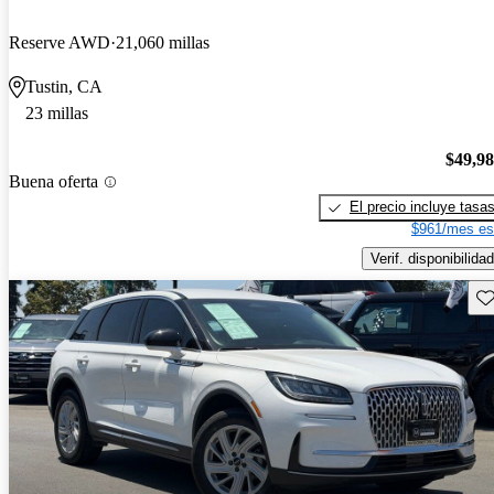
Reserve AWD
21,060 millas
Tustin, CA
23 millas
$49,9
Buena oferta
El precio incluye tasa
$961/mes es
Verif. disponibilidad
Gu