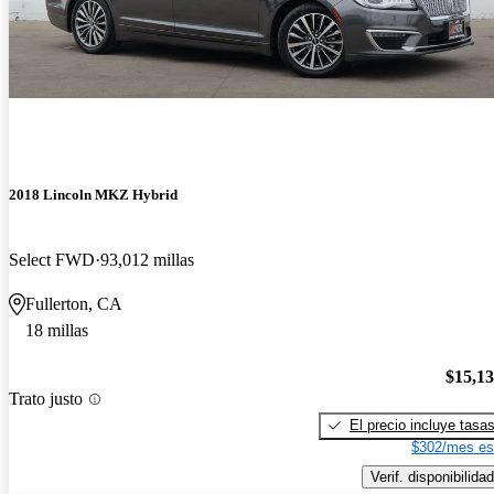
2018 Lincoln MKZ Hybrid
Select FWD
93,012 millas
Fullerton, CA
18 millas
$15,1
Trato justo
El precio incluye tasa
$302/mes es
Verif. disponibilidad