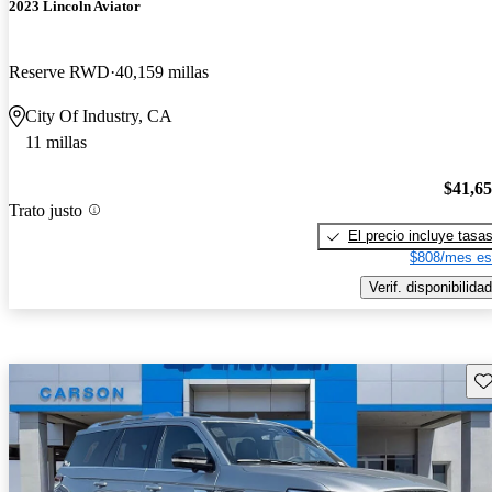
2023 Lincoln Aviator
Reserve RWD
40,159 millas
City Of Industry, CA
11 millas
$41,6
Trato justo
El precio incluye tasa
$808/mes es
Verif. disponibilidad
Gu