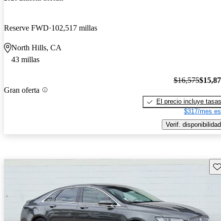
Reserve FWD
102,517 millas
North Hills, CA
43 millas
$16,575
$15,8
Gran oferta
El precio incluye tasa
$317/mes es
Verif. disponibilidad
Gu