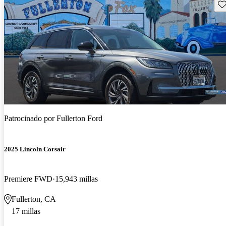
Gu
Patrocinado por
Fullerton Ford
2025 Lincoln Corsair
Premiere FWD
15,943 millas
Fullerton, CA
17 millas