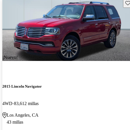
Gu
¡Nuevo!
2015 Lincoln Navigator
4WD
83,612 millas
Los Angeles, CA
43 millas