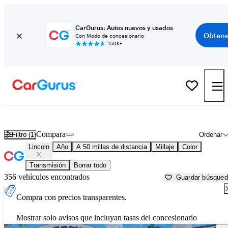
CarGurus: Autos nuevos y usados
Obtene
Con Modo de concesionario
150K+
Autos Lincoln usados en venta cerca de
Pomona, CA
Compara
Filtro (1)
Ordenar
Lincoln
Año
A 50 millas de distancia
Millaje
Color
Transmisión
Borrar todo
356 vehículos encontrados
Guardar búsque
Compra con precios transparentes.
Mostrar solo avisos que incluyan tasas del concesionario