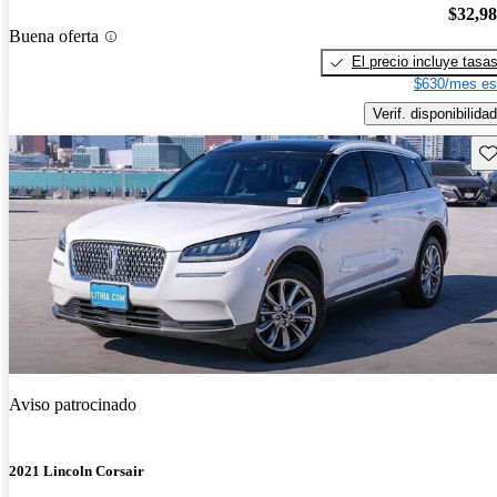
$32,9
Buena oferta
El precio incluye tasa
$630/mes es
Verif. disponibilidad
Gu
Aviso patrocinado
2021 Lincoln Corsair