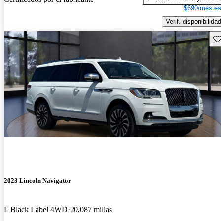
$690/mes es
Verif. disponibilidad
Gu
2023 Lincoln Navigator
L Black Label 4WD
20,087 millas