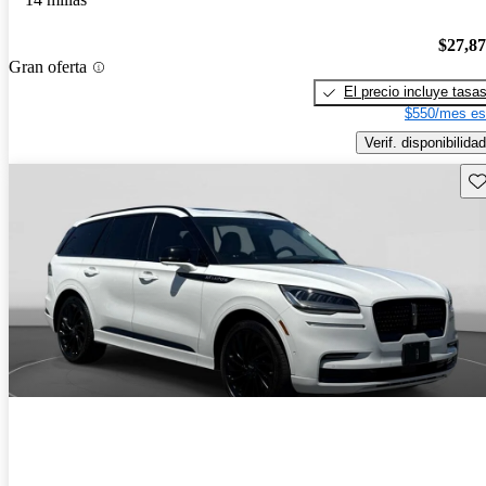
$27,8
Gran oferta
El precio incluye tasa
$550/mes es
Verif. disponibilidad
Gu