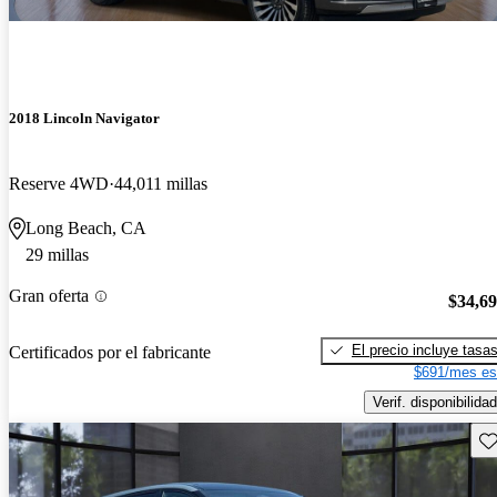
2018 Lincoln Navigator
Reserve 4WD
44,011 millas
Long Beach, CA
29 millas
Gran oferta
$34,6
El precio incluye tasa
Certificados por el fabricante
$691/mes es
Verif. disponibilidad
Gu