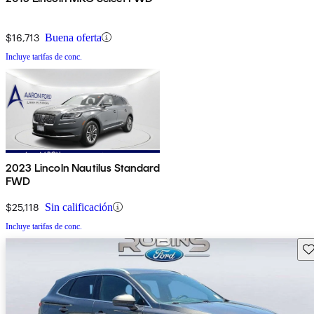
$16,713
Buena oferta
Incluye tarifas de conc.
2023 Lincoln Nautilus Standard
FWD
$25,118
Sin calificación
Incluye tarifas de conc.
Gu