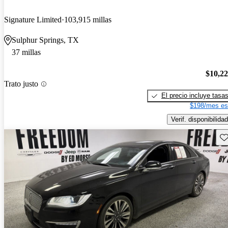
Signature Limited
103,915 millas
Sulphur Springs, TX
37 millas
$10,2
Trato justo
El precio incluye tasa
$198/mes es
Verif. disponibilidad
Gu