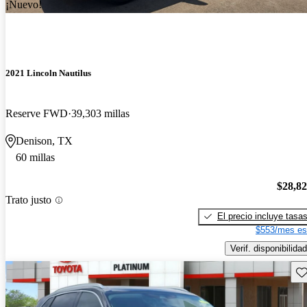
¡Nuevo!
2021 Lincoln Nautilus
Reserve FWD
39,303 millas
Denison, TX
60 millas
$28,8
Trato justo
El precio incluye tasa
$553/mes es
Verif. disponibilidad
Gu