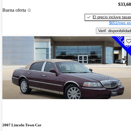
$33,6
Buena oferta
El precio incluye tasa
$651/mes es
Verif. disponibilidad
Gu
2007 Lincoln Town Car