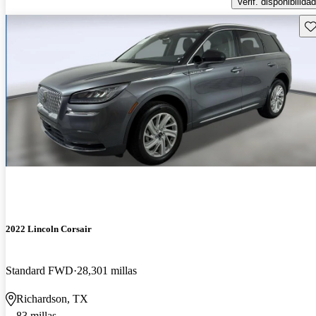
Verif. disponibilidad
Gu
2022 Lincoln Corsair
Standard FWD
28,301 millas
Richardson, TX
83 millas