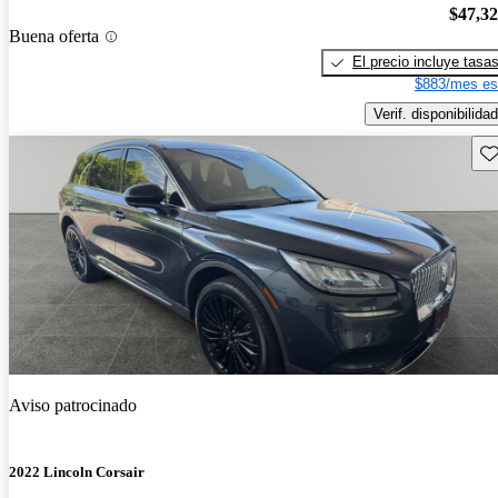
$47,3
Buena oferta
El precio incluye tasa
$883/mes es
Verif. disponibilidad
Gu
Aviso patrocinado
2022 Lincoln Corsair