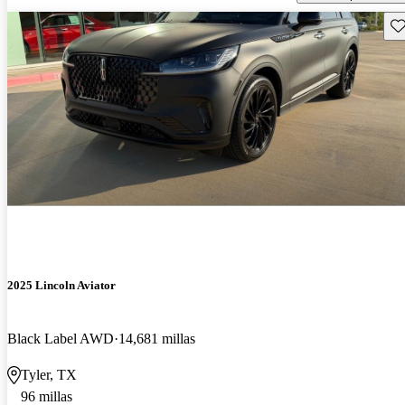
Gu
2025 Lincoln Aviator
Black Label AWD
14,681 millas
Tyler, TX
96 millas