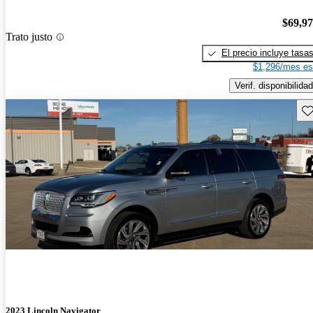
$69,9
Trato justo
El precio incluye tasa
$1,296/mes es
Verif. disponibilidad
Gu
2023 Lincoln Navigator