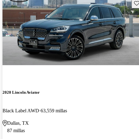
Gu
2020 Lincoln Aviator
Black Label AWD
63,559 millas
Dallas, TX
87 millas