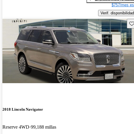
$757/mes es
Verif. disponibilidad
Gu
2018 Lincoln Navigator
Reserve 4WD
99,188 millas