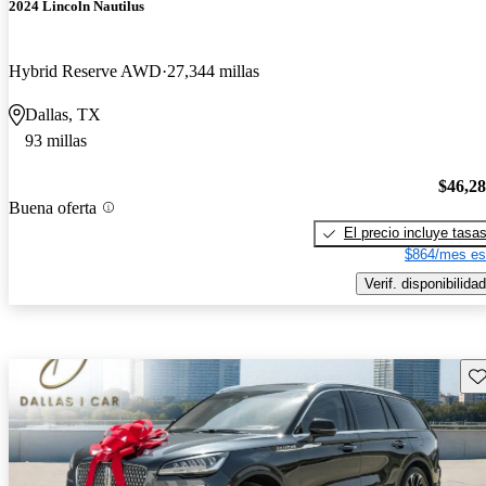
2024 Lincoln Nautilus
Hybrid Reserve AWD
27,344 millas
Dallas, TX
93 millas
$46,2
Buena oferta
El precio incluye tasa
$864/mes es
Verif. disponibilidad
Gu