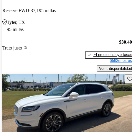
Reserve FWD
37,195 millas
Tyler, TX
95 millas
$30,4
Trato justo
El precio incluye tasa
$582/mes es
Verif. disponibilidad
Gu