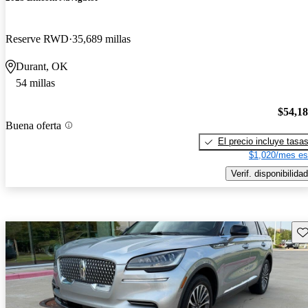
Reserve RWD
35,689 millas
Durant, OK
54 millas
$54,1
Buena oferta
El precio incluye tasa
$1,020/mes es
Verif. disponibilidad
Gu