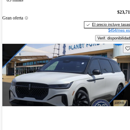
$23,7
Gran oferta
El precio incluye tasa
$454/mes es
Verif. disponibilidad
Gu