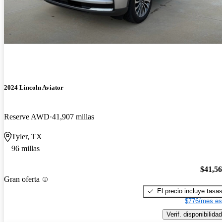
2024 Lincoln Aviator
Reserve AWD
41,907 millas
Tyler, TX
96 millas
$41,5
Gran oferta
El precio incluye tasa
$776/mes es
Verif. disponibilidad