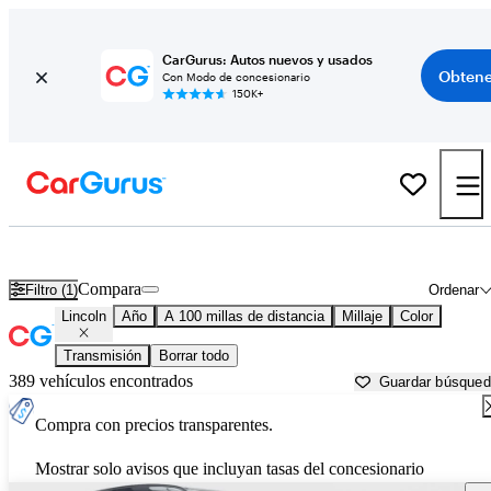
CarGurus: Autos nuevos y usados
Obtene
Con Modo de concesionario
150K+
Autos Lincoln usados en venta cerca de
Paris, TX
Compara
Filtro (1)
Ordenar
Lincoln
Año
A 100 millas de distancia
Millaje
Color
Transmisión
Borrar todo
389 vehículos encontrados
Guardar búsque
Compra con precios transparentes.
Mostrar solo avisos que incluyan tasas del concesionario