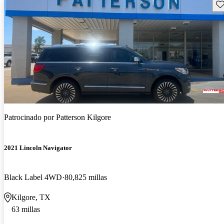
Gu
Patrocinado por
Patterson Kilgore
2021 Lincoln Navigator
Black Label 4WD
80,825 millas
Kilgore, TX
63 millas