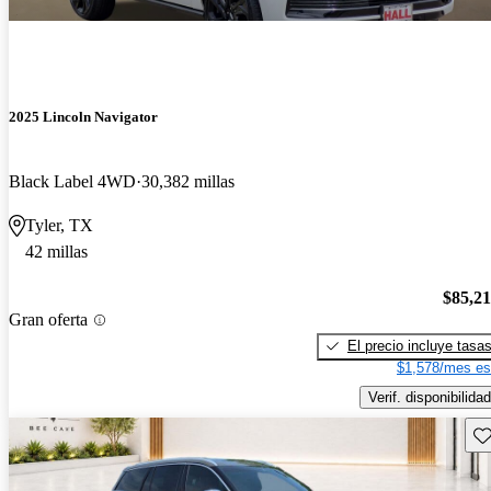
2025 Lincoln Navigator
Black Label 4WD
30,382 millas
Tyler, TX
42 millas
$85,2
Gran oferta
El precio incluye tasa
$1,578/mes es
Verif. disponibilidad
Gu