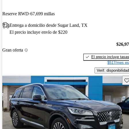
Reserve RWD
67,699 millas
Entrega a domicilio desde Sugar Land, TX
El precio incluye envío de $220
$26,9
Gran oferta
El precio incluye tasa
$517/mes es
Verif. disponibilidad
Gu