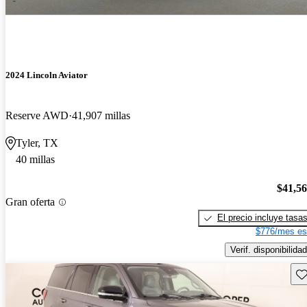
2024 Lincoln Aviator
Reserve AWD
41,907 millas
Tyler, TX
40 millas
$41,5
Gran oferta
El precio incluye tasa
$776/mes es
Verif. disponibilidad
Gu