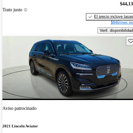
$44,1
Trato justo
El precio incluye tasa
$846/mes es
Verif. disponibilidad
Gu
Aviso patrocinado
2021 Lincoln Aviator