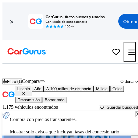
CarGurus: Autos nuevos y usados
Obtene
Con Modo de concesionario
150K+
Autos Lincoln usados en venta cerca de
Palestine, TX
Compara
Filtro (1)
Ordenar
Lincoln
Año
A 100 millas de distancia
Millaje
Color
Transmisión
Borrar todo
1,175 vehículos encontrados
Guardar búsque
Compra con precios transparentes.
Mostrar solo avisos que incluyan tasas del concesionario