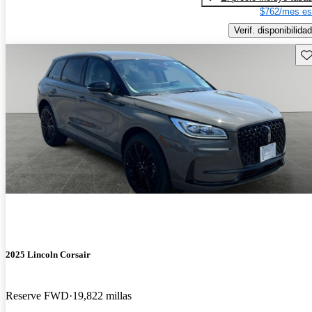
$762/mes es
Verif. disponibilidad
Gu
2025 Lincoln Corsair
Reserve FWD
19,822 millas