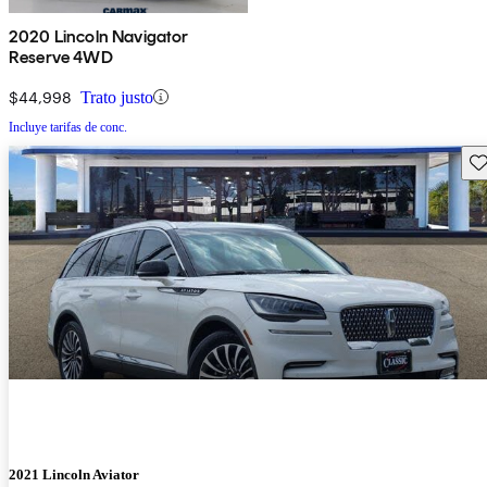
2020 Lincoln Navigator
Reserve 4WD
$44,998
Trato justo
Incluye tarifas de conc.
Gu
2021 Lincoln Aviator