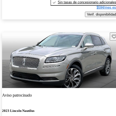
Sin tasas de concesionario adicionale
$594/mes es
Verif. disponibilidad
Gu
Aviso patrocinado
2023 Lincoln Nautilus