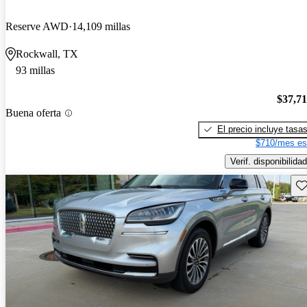
Reserve AWD
14,109 millas
Rockwall, TX
93 millas
$37,7
Buena oferta
El precio incluye tasa
$710/mes es
Verif. disponibilidad
Gu