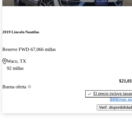
2019 Lincoln Nautilus
Reserve FWD
67,066 millas
Waco, TX
92 millas
$21,0
Buena oferta
El precio incluye tasa
$406/mes es
Verif. disponibilidad