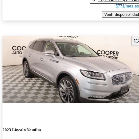
$771/mes es
Verif. disponibilidad
Gu
2023 Lincoln Nautilus