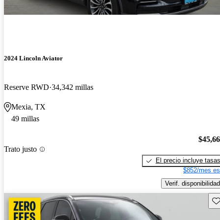
2024 Lincoln Aviator
Reserve RWD
34,342 millas
Mexia, TX
49 millas
$45,6
Trato justo
El precio incluye tasa
$852/mes es
Verif. disponibilidad
Gu