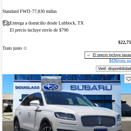
Standard FWD
77,830 millas
Entrega a domicilio desde Lubbock, TX
El precio incluye envío de $790
$22,7
Trato justo
El precio incluye tasa
$436/mes es
Verif. disponibilidad
Gu