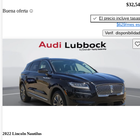
$32,5
Buena oferta
El precio incluye tasa
$629/mes es
Verif. disponibilidad
Gu
2022 Lincoln Nautilus