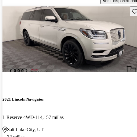
Verif. disponibilidad
Gu
2021 Lincoln Navigator
L Reserve 4WD
114,157 millas
Salt Lake City, UT
33 millas