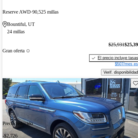
Reserve AWD
90,525 millas
Bountiful, UT
24 millas
$25,931
$25,3
Gran oferta
El precio incluye tasa
$507/mes es
Verif. disponibilidad
Gu
Precio reducido
-$2,726