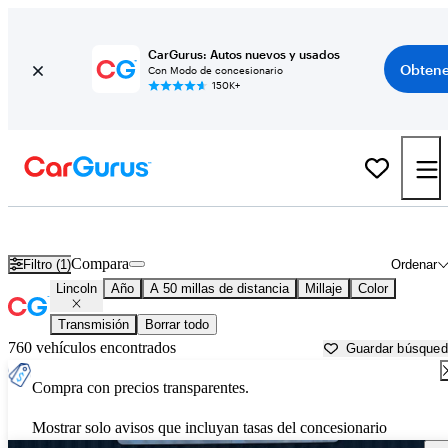
CarGurus: Autos nuevos y usados
Obtene
Con Modo de concesionario
150K+
Autos Lincoln usados en venta cerca de
Ogden, UT
Compara
Filtro (1)
Ordenar
Lincoln
Año
A 50 millas de distancia
Millaje
Color
Transmisión
Borrar todo
760 vehículos encontrados
Guardar búsque
Compra con precios transparentes.
Mostrar solo avisos que incluyan tasas del concesionario