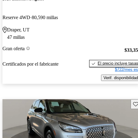
Reserve 4WD
80,590 millas
Draper, UT
47 millas
Gran oferta
$33,3
El precio incluye tasa
Certificados por el fabricante
$722/mes es
Verif. disponibilidad
Gu