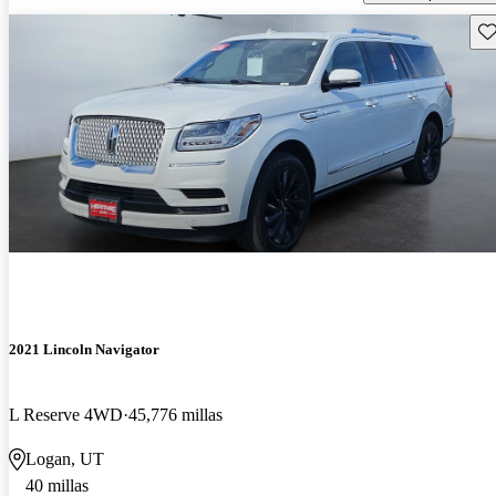
Gu
2021 Lincoln Navigator
L Reserve 4WD
45,776 millas
Logan, UT
40 millas