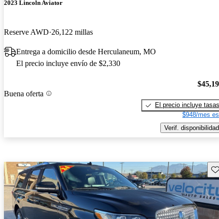
2023 Lincoln Aviator
Reserve AWD
26,122 millas
Entrega a domicilio desde Herculaneum, MO
El precio incluye envío de $2,330
$45,1
Buena oferta
El precio incluye tasa
$948/mes es
Verif. disponibilidad
Gu