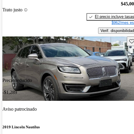
$45,0
Trato justo
El precio incluye tasa
$962/mes es
Verif. disponibilidad
Gu
Precio reducido
-$1,289
Aviso patrocinado
2019 Lincoln Nautilus