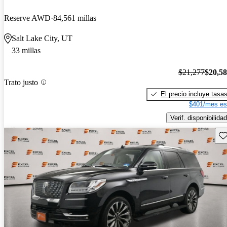
Reserve AWD
84,561 millas
Salt Lake City, UT
33 millas
$21,277
$20,5
Trato justo
El precio incluye tasa
$401/mes es
Verif. disponibilidad
Gu