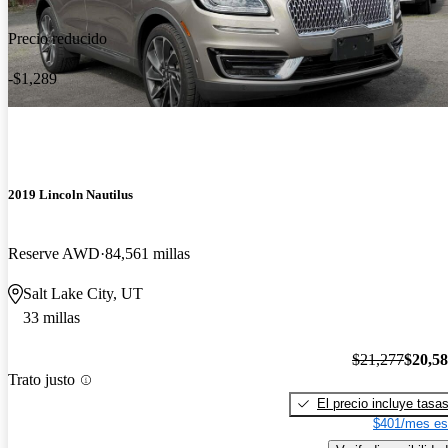
Precio reducido
-$1,289
2019 Lincoln Nautilus
Reserve AWD
84,561 millas
Salt Lake City, UT
33 millas
$21,277
$20,5
Trato justo
El precio incluye tasa
$401/mes es