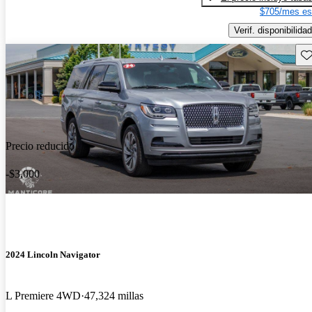
$705/mes es
Verif. disponibilidad
Gu
Precio reducido
-$3,000
2024 Lincoln Navigator
L Premiere 4WD
47,324 millas