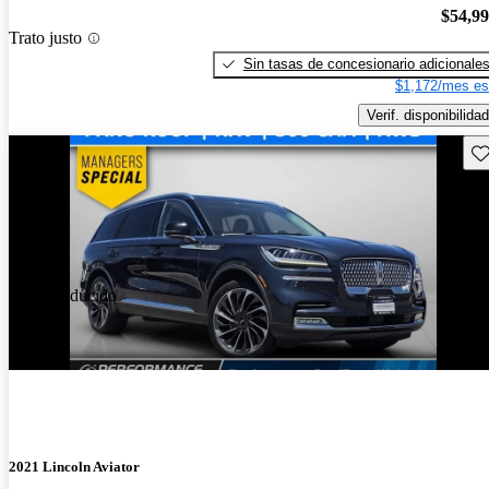
$54,9
Trato justo
Sin tasas de concesionario adicionale
$1,172/mes es
Verif. disponibilidad
Gu
Precio reducido
-$537
2021 Lincoln Aviator