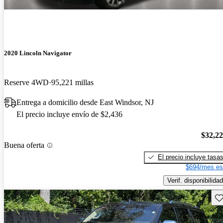
2020 Lincoln Navigator
Reserve 4WD
95,221 millas
Entrega a domicilio desde East Windsor, NJ
El precio incluye envío de $2,436
$32,2
Buena oferta
El precio incluye tasa
$694/mes es
Verif. disponibilidad
Gu