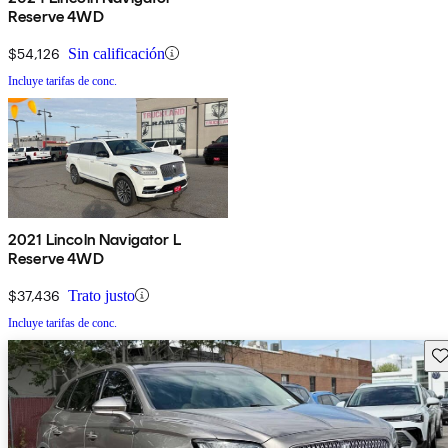
Reserve 4WD
$54,126
Sin calificación
Incluye tarifas de conc.
2021 Lincoln Navigator L
Reserve 4WD
$37,436
Trato justo
Incluye tarifas de conc.
Gu