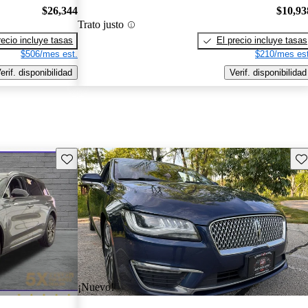
$26,344
$10,93
Trato justo
recio incluye tasas
El precio incluye tasas
$506/mes est.
$210/mes est
erif. disponibilidad
Verif. disponibilidad
Guarda este Aviso
Gu
¡Nuevo!