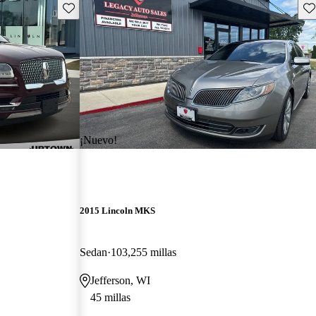
Guarda este Aviso
Gu
¡Nuevo!
2015 Lincoln MKS
Sedan
103,255 millas
Jefferson, WI
45 millas