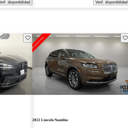
erif. disponibilidad
Verif. disponibilidad
Guarda este Aviso
Gu
2022 Lincoln Nautilus