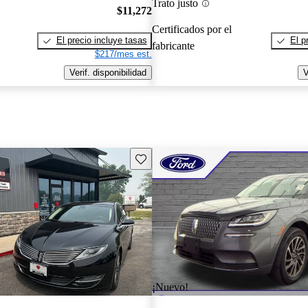
Trato justo
$11,272
Certificados por el
El precio incluye tasas
El p
fabricante
$217/mes est.
Verif. disponibilidad
V
Guarda este Aviso
¡Nuevo!