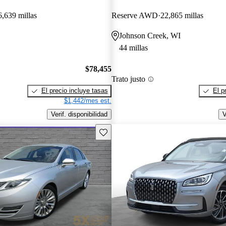
6,639 millas
Reserve AWD
22,865 millas
Johnson Creek, WI
44 millas
$78,455
Trato justo
El precio incluye tasas
El p
$1,442/mes est.
Verif. disponibilidad
V
Guarda este Aviso