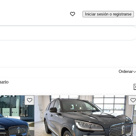
Iniciar sesión o registrarse
Ordenar
nario
Guarda este Aviso
Gu