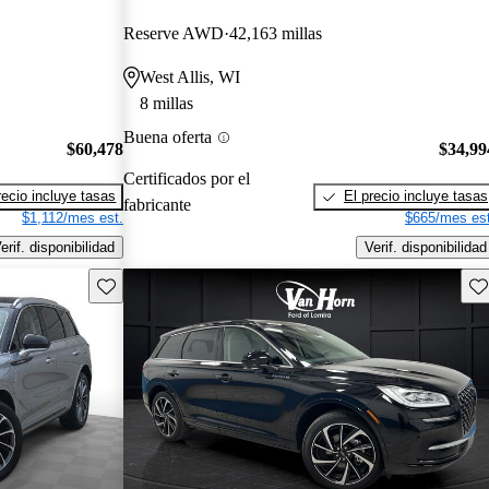
Reserve AWD
42,163 millas
West Allis, WI
8 millas
Buena oferta
$60,478
$34,99
Certificados por el
recio incluye tasas
El precio incluye tasas
fabricante
$1,112/mes est.
$665/mes est
erif. disponibilidad
Verif. disponibilidad
Guarda este Aviso
Gu