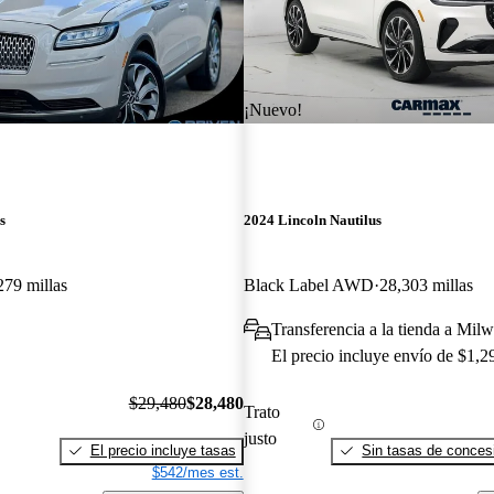
¡Nuevo!
s
2024 Lincoln Nautilus
279 millas
Black Label AWD
28,303 millas
Transferencia a la tienda a Mil
El precio incluye envío de $1,2
$29,480
$28,480
Trato
justo
El precio incluye tasas
Sin tasas de concesi
$542/mes est.