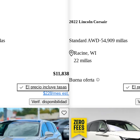
2022 Lincoln Corsair
las
Standard AWD
54,909 millas
Racine, WI
22 millas
$11,838
Buena oferta
El precio incluye tasas
El p
$228/mes est.
Verif. disponibilidad
V
Guarda este Aviso