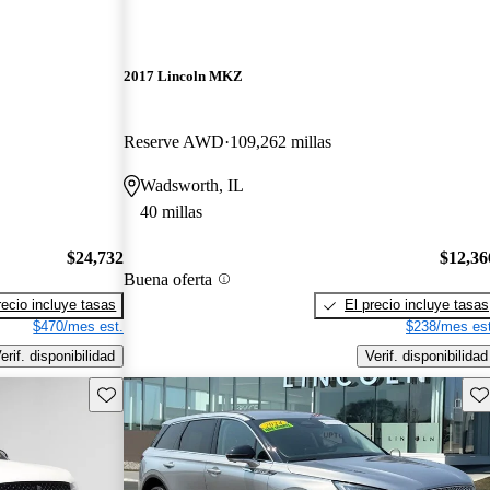
2017 Lincoln MKZ
Reserve AWD
109,262 millas
Wadsworth, IL
40 millas
$24,732
$12,36
Buena oferta
recio incluye tasas
El precio incluye tasas
$470/mes est.
$238/mes est
erif. disponibilidad
Verif. disponibilidad
Guarda este Aviso
Gu