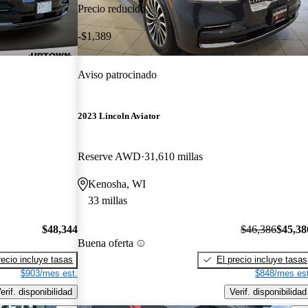
Precio reducido
-$1,389
Aviso patrocinado
2023 Lincoln Aviator
Reserve AWD
31,610 millas
Kenosha, WI
33 millas
$48,344
$46,386
$45,38
Buena oferta
recio incluye tasas
El precio incluye tasas
$903/mes est.
$848/mes est
erif. disponibilidad
Verif. disponibilidad