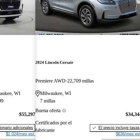
2024 Lincoln Corsair
Premiere AWD
22,709 millas
waukee, WI
Milwaukee, WI
99
7 millas
Buena oferta
$55,297
$34,34
Certificados por el
onario adicionales
El precio incluye tasas
fabricante
$1,024/mes est.
$636/mes est