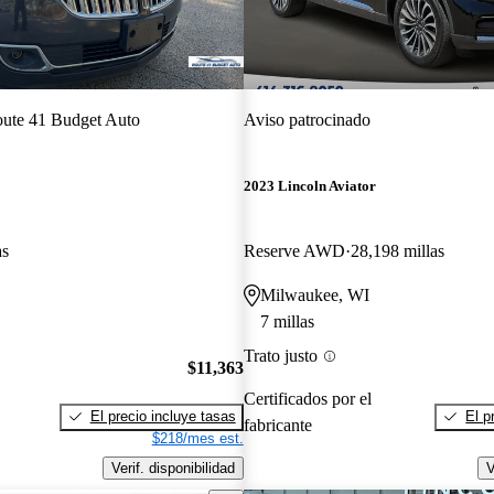
ute 41 Budget Auto
Aviso patrocinado
2023 Lincoln Aviator
as
Reserve AWD
28,198 millas
Milwaukee, WI
7 millas
Trato justo
$11,363
Certificados por el
El precio incluye tasas
El p
fabricante
$218/mes est.
Verif. disponibilidad
V