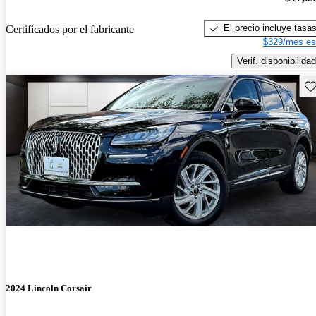
El precio incluye tasa
Certificados por el fabricante
$329/mes es
Verif. disponibilidad
Gu
2024 Lincoln Corsair