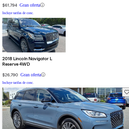
$61,794
Gran oferta
Incluye tarifas de conc.
2018 Lincoln Navigator L
Reserve 4WD
$26,790
Gran oferta
Incluye tarifas de conc.
Gu