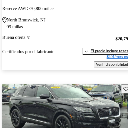
Reserve AWD
70,806 millas
North Brunswick, NJ
99 millas
Buena oferta
$20,7
El precio incluye tasa
Certificados por el fabricante
$401/mes es
Verif. disponibilidad
Gu