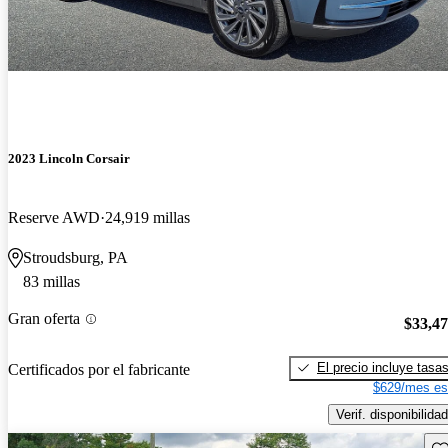
2023 Lincoln Corsair
Reserve AWD
24,919 millas
Stroudsburg, PA
83 millas
Gran oferta
$33,4
El precio incluye tasa
Certificados por el fabricante
$629/mes es
Verif. disponibilidad
Gu