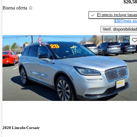
$20,5
Buena oferta
El precio incluye tasa
$397/mes es
Verif. disponibilidad
Gu
2020 Lincoln Corsair