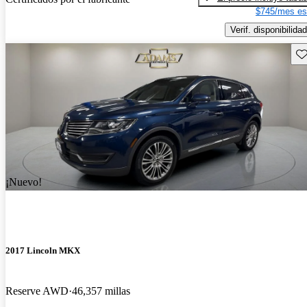
$745/mes es
Verif. disponibilidad
Gu
¡Nuevo!
2017 Lincoln MKX
Reserve AWD
46,357 millas