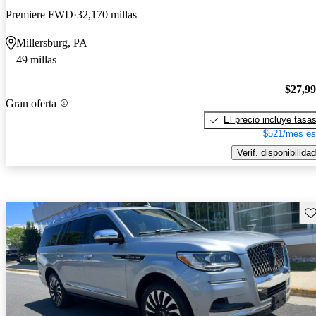
Premiere FWD
32,170 millas
Millersburg, PA
49 millas
$27,9
Gran oferta
El precio incluye tasa
$521/mes es
Verif. disponibilidad
Gu