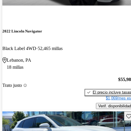
2022 Lincoln Navigator
Black Label 4WD
52,465 millas
Lebanon, PA
18 millas
$55,9
Trato justo
El precio incluye tasa
$1,069/mes es
Verif. disponibilidad
Gu