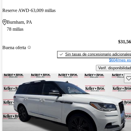
Reserve AWD
63,009 millas
Burnham, PA
78 millas
$31,5
Buena oferta
Sin tasas de concesionario adicionale
$604/mes es
Verif. disponibilidad
Gu