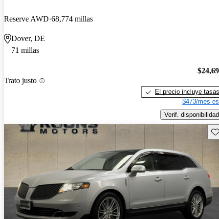
Reserve AWD
68,774 millas
Dover, DE
71 millas
$24,6
Trato justo
El precio incluye tasa
$473/mes es
Verif. disponibilidad
Gu