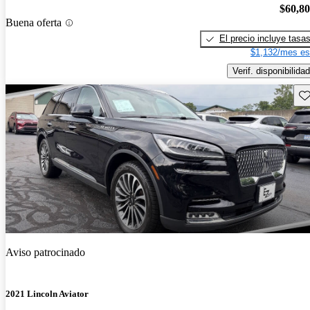
$60,8
Buena oferta
El precio incluye tasa
$1,132/mes es
Verif. disponibilidad
Gu
Aviso patrocinado
2021 Lincoln Aviator