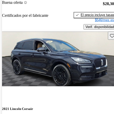
Buena oferta
$28,3
El precio incluye tasa
Certificados por el fabricante
$546/mes es
Verif. disponibilidad
Gu
2021 Lincoln Corsair