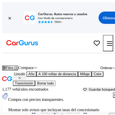
CarGurus: Autos nuevos y usados
Obtene
Con Modo de concesionario
150K+
Autos Lincoln usados en venta cerca de
Lancaster, PA
Compara
Filtro (1)
Ordenar
Lincoln
Año
A 100 millas de distancia
Millaje
Color
Transmisión
Borrar todo
1,177 vehículos encontrados
Guardar búsque
Compra con precios transparentes.
Mostrar solo avisos que incluyan tasas del concesionario