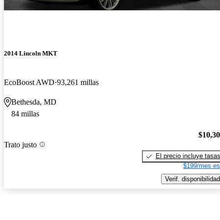
2014 Lincoln MKT
EcoBoost AWD
93,261 millas
Bethesda, MD
84 millas
$10,3
Trato justo
El precio incluye tasa
$199/mes es
Verif. disponibilidad