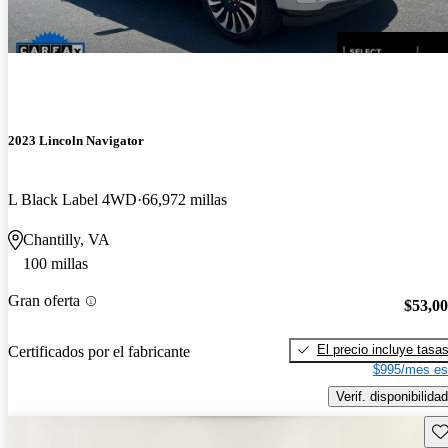
2023 Lincoln Navigator
L Black Label 4WD
66,972 millas
Chantilly, VA
100 millas
Gran oferta
$53,0
El precio incluye tasa
Certificados por el fabricante
$995/mes es
Verif. disponibilidad
Gu