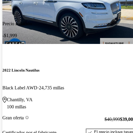
Precio reducido
-$1,999
2022 Lincoln Nautilus
Black Label AWD
24,735 millas
Chantilly, VA
100 millas
Gran oferta
$40,999
$39,0
El precio incluye tasa
Certificados por el fabricante