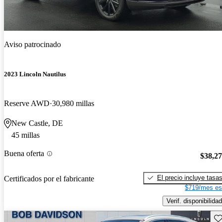
Aviso patrocinado
2023 Lincoln Nautilus
Reserve AWD
30,980 millas
New Castle, DE
45 millas
Buena oferta
$38,2
El precio incluye tasa
Certificados por el fabricante
$719/mes es
Verif. disponibilidad
Gu