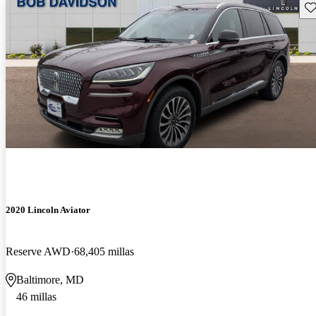
Gu
2020 Lincoln Aviator
Reserve AWD
68,405 millas
Baltimore, MD
46 millas