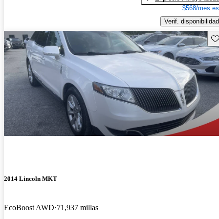
$568/mes es
Verif. disponibilidad
Gu
2014 Lincoln MKT
EcoBoost AWD
71,937 millas