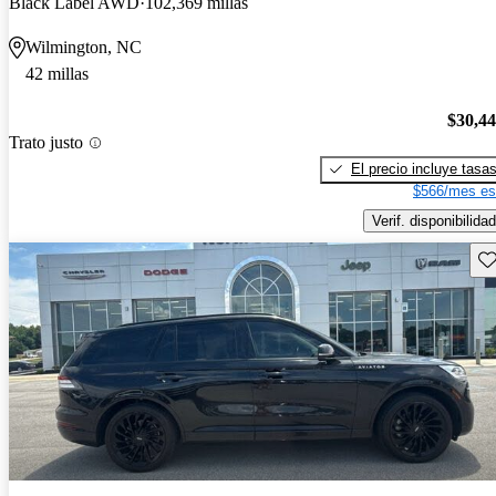
Black Label AWD
102,369 millas
Wilmington, NC
42 millas
$30,4
Trato justo
El precio incluye tasa
$566/mes es
Verif. disponibilidad
Gu