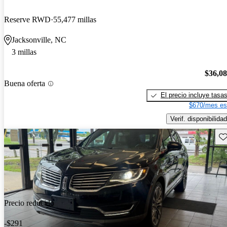
Reserve RWD
55,477 millas
Jacksonville, NC
3 millas
$36,0
Buena oferta
El precio incluye tasa
$670/mes es
Verif. disponibilidad
Gu
Precio reducido
-$291