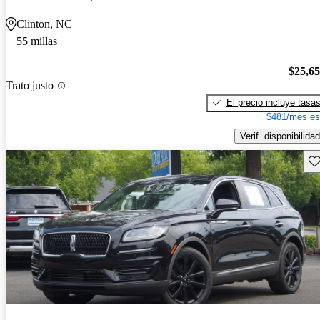
Clinton, NC
55 millas
$25,6
Trato justo
El precio incluye tasa
$481/mes es
Verif. disponibilidad
Gu