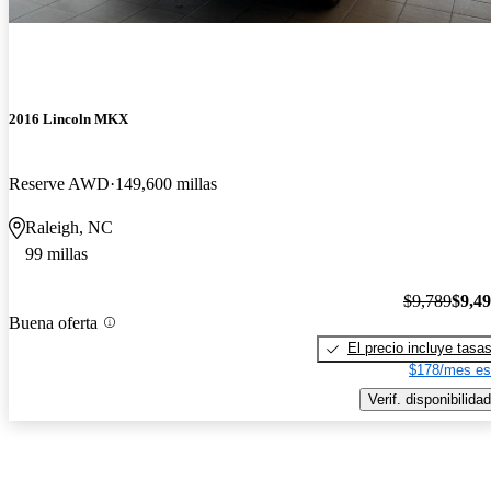
2016 Lincoln MKX
Reserve AWD
149,600 millas
Raleigh, NC
99 millas
$9,789
$9,4
Buena oferta
El precio incluye tasa
$178/mes es
Verif. disponibilidad