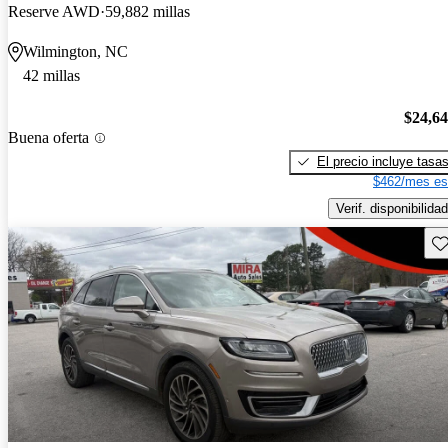
Reserve AWD
59,882 millas
Wilmington, NC
42 millas
$24,6
Buena oferta
El precio incluye tasa
$462/mes es
Verif. disponibilidad
Gu