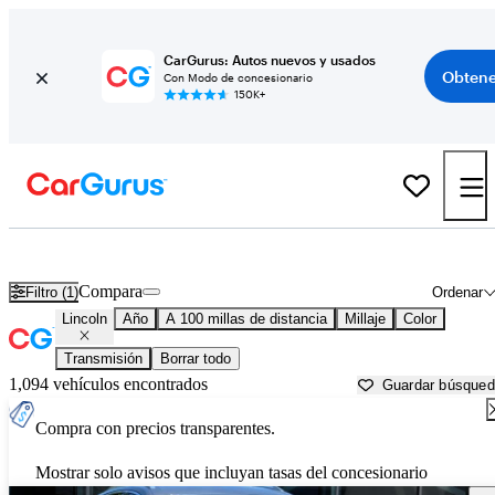
CarGurus: Autos nuevos y usados
Obtene
Con Modo de concesionario
150K+
Autos Lincoln usados en venta cerca de
Jacksonville, NC
Compara
Filtro (1)
Ordenar
Lincoln
Año
A 100 millas de distancia
Millaje
Color
Transmisión
Borrar todo
1,094 vehículos encontrados
Guardar búsque
Compra con precios transparentes.
Mostrar solo avisos que incluyan tasas del concesionario