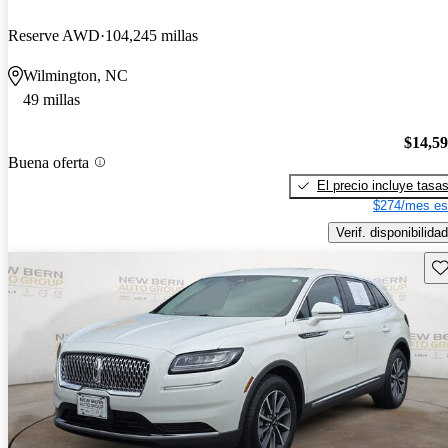
Reserve AWD
104,245 millas
Wilmington, NC
49 millas
$14,5
Buena oferta
El precio incluye tasa
$274/mes es
Verif. disponibilidad
Gu