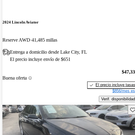
2024 Lincoln Aviator
Reserve AWD
41,485 millas
Entrega a domicilio desde Lake City, FL
El precio incluye envío de $651
$47,3
Buena oferta
El precio incluye tasa
$856/mes es
Verif. disponibilidad
Gu