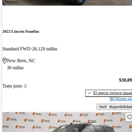
¡Nuevo!
2022 Lincoln Nautilus
Standard FWD
26,129 millas
New Bern, NC
30 millas
$30,8
Trato justo
El precio incluye tasa
$574/mes es
Verif. disponibilidad
Gu