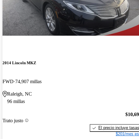
2014 Lincoln MKZ
FWD
74,907 millas
Raleigh, NC
96 millas
$10,6
Trato justo
El precio incluye tasa
$201/mes es