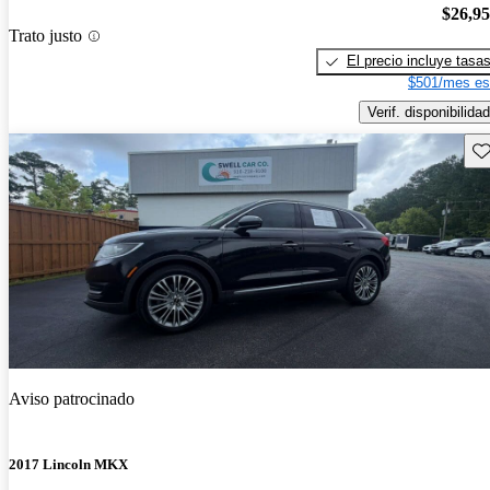
$26,9
Trato justo
El precio incluye tasa
$501/mes es
Verif. disponibilidad
Gu
Aviso patrocinado
2017 Lincoln MKX