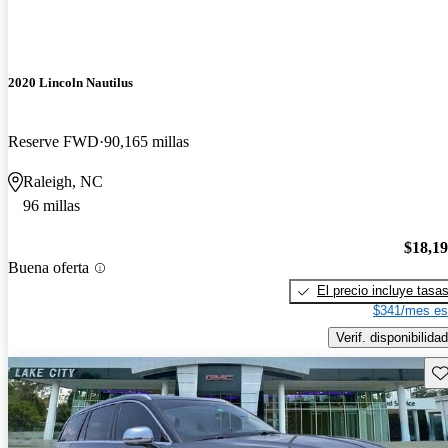
2020 Lincoln Nautilus
Reserve FWD
90,165 millas
Raleigh, NC
96 millas
$18,1
Buena oferta
El precio incluye tasa
$341/mes es
Verif. disponibilidad
Gu