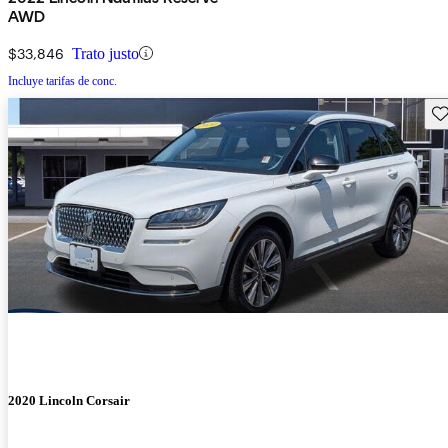
AWD
$33,846
Trato justo
Incluye tarifas de conc.
Gu
2020 Lincoln Corsair