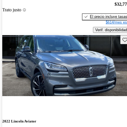
$32,7
Trato justo
El precio incluye tasa
$614/mes es
Verif. disponibilidad
Gu
2022 Lincoln Aviator