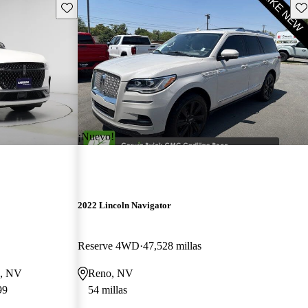
Guarda este Aviso
Gu
¡Nuevo!
2022 Lincoln Navigator
Reserve 4WD
47,528 millas
o, NV
Reno, NV
99
54 millas