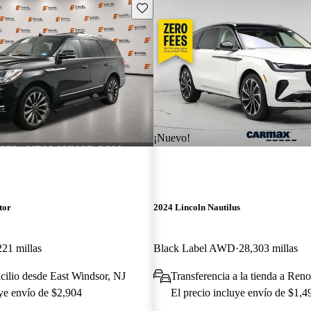
Guarda este Aviso
¡Nuevo!
tor
2024 Lincoln Nautilus
221 millas
Black Label AWD
28,303 millas
cilio desde East Windsor, NJ
Transferencia a la tienda a Ren
uye envío de $2,904
El precio incluye envío de $1,4