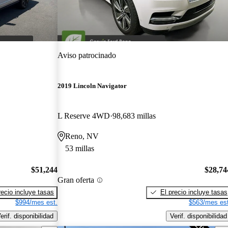
Aviso patrocinado
2019 Lincoln Navigator
L Reserve 4WD
98,683 millas
Reno, NV
53 millas
$51,244
$28,74
Gran oferta
recio incluye tasas
El precio incluye tasas
$994/mes est.
$563/mes est
erif. disponibilidad
Verif. disponibilidad