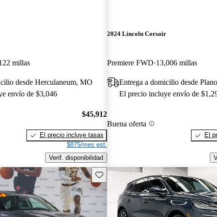
2024 Lincoln Corsair
122 millas
Premiere FWD
13,006 millas
icilio desde Herculaneum, MO
Entrega a domicilio desde Plan
uye envío de $3,046
El precio incluye envío de $1,2
$45,912
Buena oferta
El precio incluye tasas
El p
$875/mes est.
Verif. disponibilidad
V
Guarda este Aviso