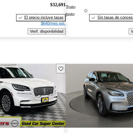
$32,691
Trato
justo
El precio incluye tasas
Sin tasas de concesi
$640/mes est.
Verif. disponibilidad
V
Guarda este Aviso