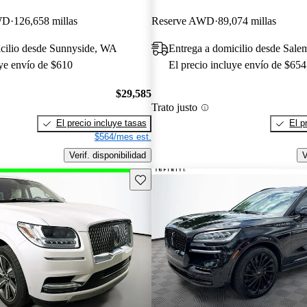
WD
126,658 millas
Reserve AWD
89,074 millas
icilio desde Sunnyside, WA
Entrega a domicilio desde Sal
uye envío de $610
El precio incluye envío de $654
$29,585
Trato justo
El precio incluye tasas
El p
$564/mes est.
Verif. disponibilidad
V
Guarda este Aviso