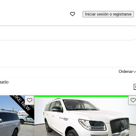
Iniciar sesión o registrarse
Ordenar
nario
Guarda este Aviso
Gu