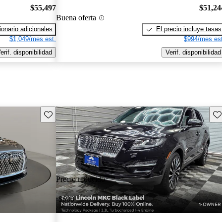
$55,497
$51,24
Buena oferta
onario adicionales
El precio incluye tasas
$1,049/mes est.
$994/mes est
erif. disponibilidad
Verif. disponibilidad
Guarda este Aviso
Gu
Precio reducido
-$600