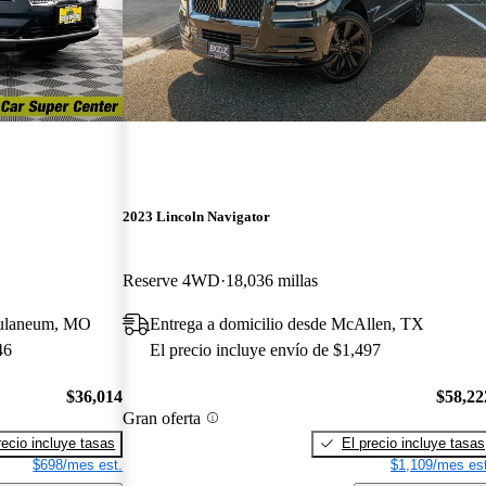
2023 Lincoln Navigator
Reserve 4WD
18,036 millas
culaneum, MO
Entrega a domicilio desde McAllen, TX
46
El precio incluye envío de $1,497
$36,014
$58,22
Gran oferta
recio incluye tasas
El precio incluye tasas
$698/mes est.
$1,109/mes est