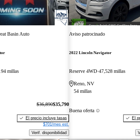
¡Nuevo!
eat Basin Auto
Aviso patrocinado
tor
2022 Lincoln Navigator
194 millas
Reserve 4WD
47,528 millas
Reno, NV
54 millas
$36,890
$35,790
Buena oferta
El precio incluye tasas
El p
$701/mes est.
Verif. disponibilidad
V