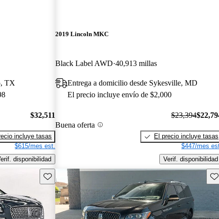
2019 Lincoln MKC
Black Label AWD
40,913 millas
o, TX
Entrega a domicilio desde Sykesville, MD
98
El precio incluye envío de $2,000
$32,511
$23,394
$22,79
Buena oferta
recio incluye tasas
El precio incluye tasas
$615/mes est.
$447/mes est
erif. disponibilidad
Verif. disponibilidad
Guarda este Aviso
Gu