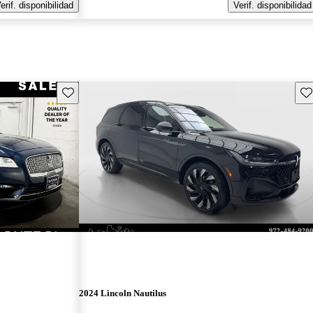
erif. disponibilidad
Verif. disponibilidad
Guarda este Aviso
Gu
2024 Lincoln Nautilus