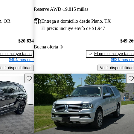
Reserve AWD
19,815 millas
em, OR
Entrega a domicilio desde Plano, TX
El precio incluye envío de $1,947
$20,634
$49,26
Buena oferta
recio incluye tasas
El precio incluye tasas
$404/mes est.
$931/mes est
erif. disponibilidad
Verif. disponibilidad
Guarda este Aviso
Gu