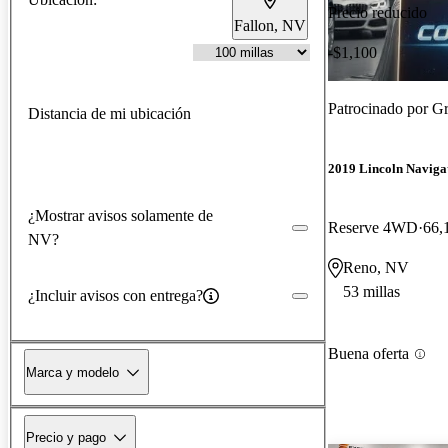
Precio reducido
Fallon, NV
-$1,100
Patrocinado por
Gr
Distancia de mi ubicación
2019 Lincoln Naviga
¿Mostrar avisos solamente de
Reserve 4WD
66,
NV?
Reno, NV
53 millas
¿Incluir avisos con entrega?
Buena oferta
Marca y modelo
Precio y pago