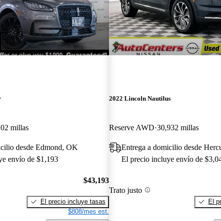
r
2022 Lincoln Nautilus
102 millas
Reserve AWD
30,932 millas
icilio desde Edmond, OK
Entrega a domicilio desde Her
uye envío de $1,193
El precio incluye envío de $3,0
$43,193
Trato justo
El precio incluye tasas
El p
$808/mes est.