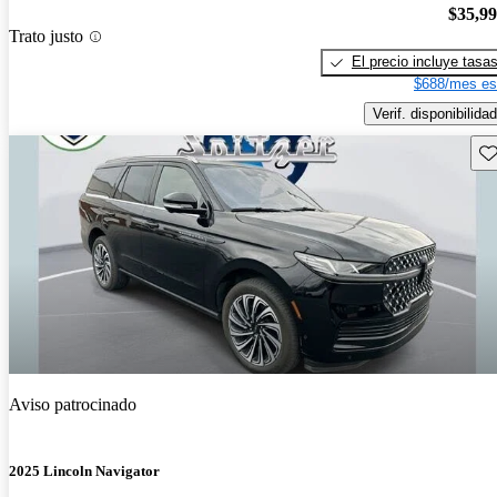
$35,9
Trato justo
El precio incluye tasa
$688/mes es
Verif. disponibilidad
Gu
Aviso patrocinado
2025 Lincoln Navigator