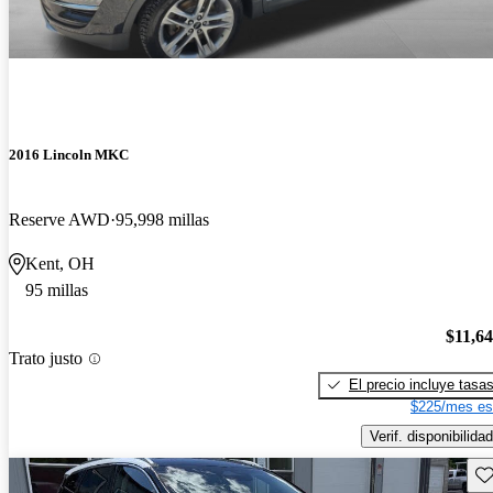
2016 Lincoln MKC
Reserve AWD
95,998 millas
Kent, OH
95 millas
$11,6
Trato justo
El precio incluye tasa
$225/mes es
Verif. disponibilidad
Gu