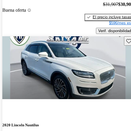
$31,907
$30,9
Buena oferta
El precio incluye tasa
$596/mes es
Verif. disponibilidad
Gu
2020 Lincoln Nautilus