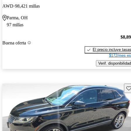
AWD
98,421 millas
Parma, OH
97 millas
$8,8
Buena oferta
El precio incluye tasa
$172/mes es
Verif. disponibilidad
Gu