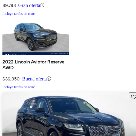
$9,793
Gran oferta
Incluye tarifas de conc.
2022 Lincoln Aviator Reserve
AWD
$36,950
Buena oferta
Incluye tarifas de conc.
Gu