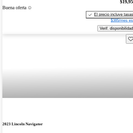
$19,9
Buena oferta
El precio incluye tasa
$385/mes es
Verif. disponibilidad
Gu
2023 Lincoln Navigator