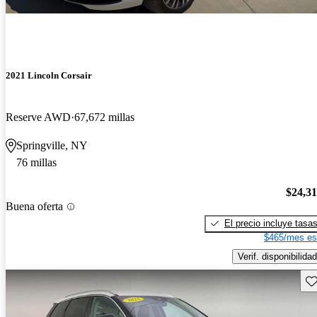
2021 Lincoln Corsair
Reserve AWD
67,672 millas
Springville, NY
76 millas
$24,3
Buena oferta
El precio incluye tasa
$465/mes es
Verif. disponibilidad
Gu