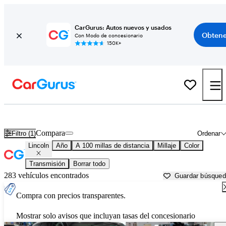
CarGurus: Autos nuevos y usados
Obtene
Con Modo de concesionario
150K+
Autos Lincoln usados en venta cerca de
Erie, PA
Compara
Filtro (1)
Ordenar
Lincoln
Año
A 100 millas de distancia
Millaje
Color
Transmisión
Borrar todo
283 vehículos encontrados
Guardar búsque
Compra con precios transparentes.
Mostrar solo avisos que incluyan tasas del concesionario