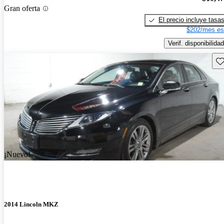
Gran oferta
El precio incluye tasa
$202/mes es
Verif. disponibilidad
Gu
¡Nuevo!
2014 Lincoln MKZ