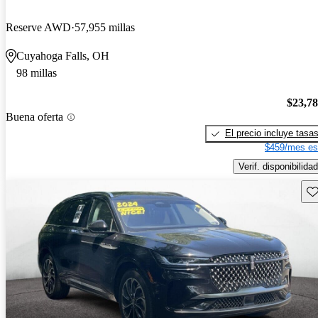
Reserve AWD
57,955 millas
Cuyahoga Falls, OH
98 millas
$23,7
Buena oferta
El precio incluye tasa
$459/mes es
Verif. disponibilidad
Gu