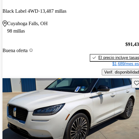
Black Label 4WD
13,487 millas
Cuyahoga Falls, OH
98 millas
$91,4
Buena oferta
El precio incluye tasa
$1,689/mes es
Verif. disponibilidad
Gu