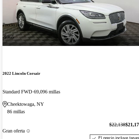
Precio reducido
-$965
2022 Lincoln Corsair
Standard FWD
69,096 millas
Cheektowaga, NY
86 millas
$22,138
$21,1
Gran oferta
El precio incluye tasa