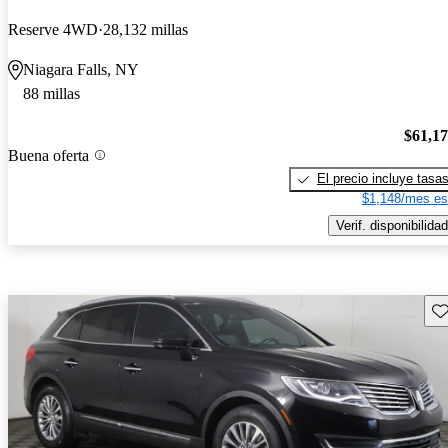
Reserve 4WD
28,132 millas
Niagara Falls, NY
88 millas
$61,1
Buena oferta
El precio incluye tasa
$1,148/mes es
Verif. disponibilidad
Gu