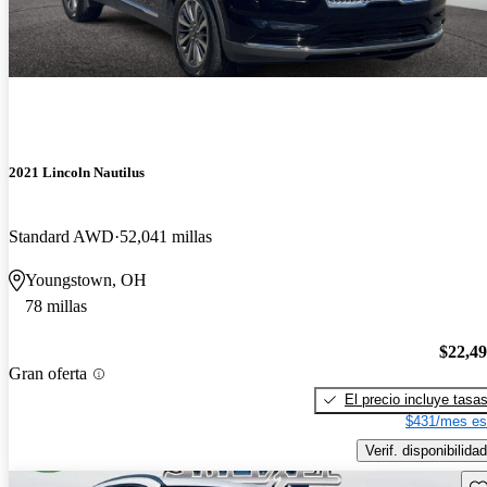
2021 Lincoln Nautilus
Standard AWD
52,041 millas
Youngstown, OH
78 millas
$22,4
Gran oferta
El precio incluye tasa
$431/mes es
Verif. disponibilidad
Gu