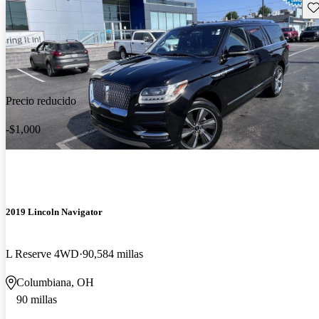
Gu
Precio reducido
-$1,000
2019 Lincoln Navigator
L Reserve 4WD
90,584 millas
Columbiana, OH
90 millas