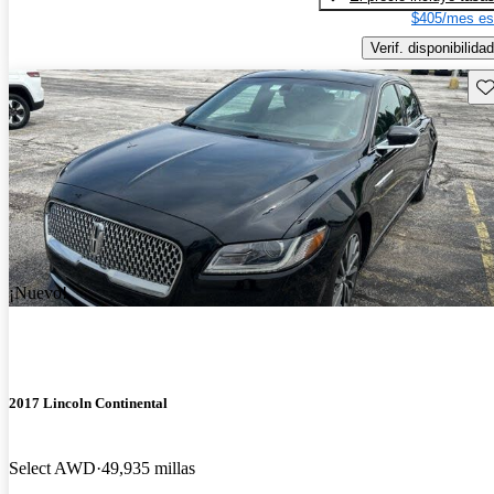
$405/mes es
Verif. disponibilidad
Gu
¡Nuevo!
2017 Lincoln Continental
Select AWD
49,935 millas