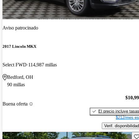
Aviso patrocinado
2017 Lincoln MKX
Select FWD
114,987 millas
Bedford, OH
90 millas
$10,9
Buena oferta
El precio incluye tasa
$212/mes es
Verif. disponibilidad
Gu