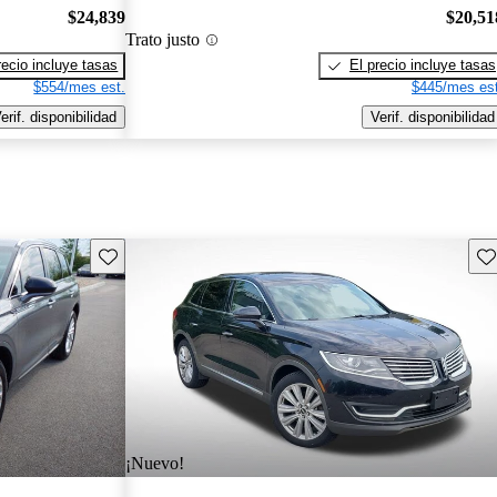
$24,839
$20,51
Trato justo
recio incluye tasas
El precio incluye tasas
$554/mes est.
$445/mes est
erif. disponibilidad
Verif. disponibilidad
Guarda este Aviso
Gu
¡Nuevo!