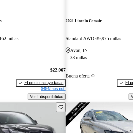
s
2021 Lincoln Corsair
162 millas
Standard AWD
39,975 millas
Avon, IN
33 millas
$22,067
Buena oferta
El precio incluye tasas
El p
$484/mes est.
Verif. disponibilidad
V
Guarda este Aviso