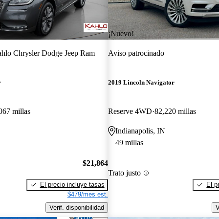
¡Nuevo!
hlo Chrysler Dodge Jeep Ram
Aviso patrocinado
r
2019 Lincoln Navigator
067 millas
Reserve 4WD
82,220 millas
Indianapolis, IN
49 millas
$21,864
Trato justo
El precio incluye tasas
El p
$479/mes est.
Verif. disponibilidad
V