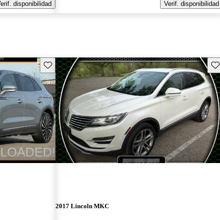
erif. disponibilidad
Verif. disponibilidad
Guarda este Aviso
Gu
2017 Lincoln MKC