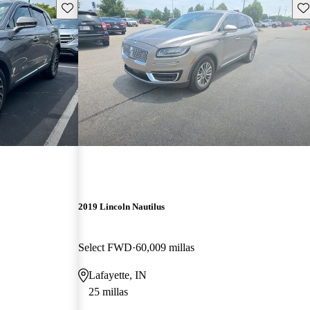
Guarda este Aviso
Gu
2019 Lincoln Nautilus
Select FWD
60,009 millas
Lafayette, IN
25 millas