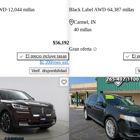
AWD
12,044 millas
Black Label AWD
64,387 millas
Carmel, IN
40 millas
$56,192
Gran oferta
El precio incluye tasas
El p
$1,200/mes est.
Verif. disponibilidad
V
Guarda este Aviso