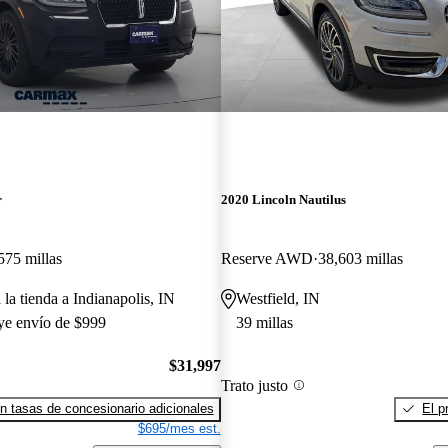
r
2020 Lincoln Nautilus
575 millas
Reserve AWD
38,603 millas
 la tienda a Indianapolis, IN
Westfield, IN
uye envío de $999
39 millas
$31,997
Trato justo
n tasas de concesionario adicionales
El p
$695/mes est.