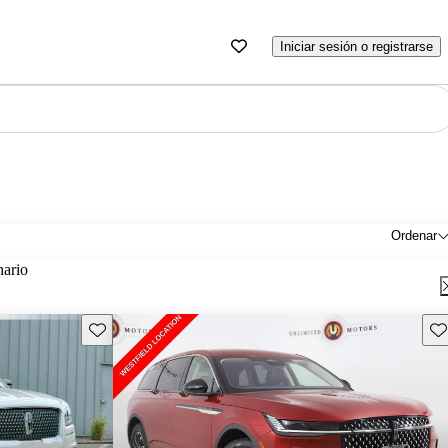
Iniciar sesión o registrarse
Ordenar
nario
Guarda este Aviso
Gu