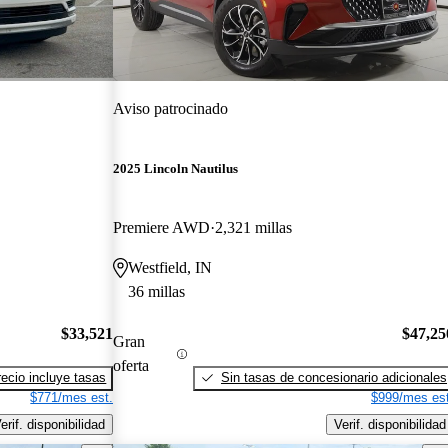
Aviso patrocinado
2025 Lincoln Nautilus
Premiere AWD
2,321 millas
Westfield, IN
36 millas
$33,521
$47,25
Gran
oferta
recio incluye tasas
Sin tasas de concesionario adicionales
$771/mes est.
$999/mes est
erif. disponibilidad
Verif. disponibilidad