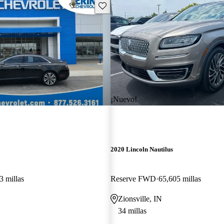
Guarda este Aviso
¡Nuevo!
2020 Lincoln Nautilus
3 millas
Reserve FWD
65,605 millas
Zionsville, IN
34 millas