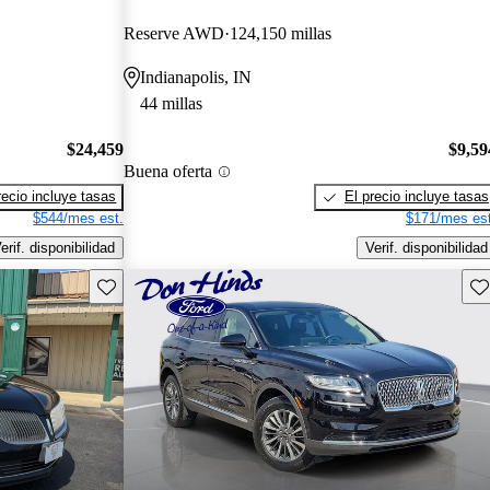
Reserve AWD
124,150 millas
Indianapolis, IN
44 millas
$24,459
$9,59
Buena oferta
recio incluye tasas
El precio incluye tasas
$544/mes est.
$171/mes est
erif. disponibilidad
Verif. disponibilidad
Guarda este Aviso
Gu