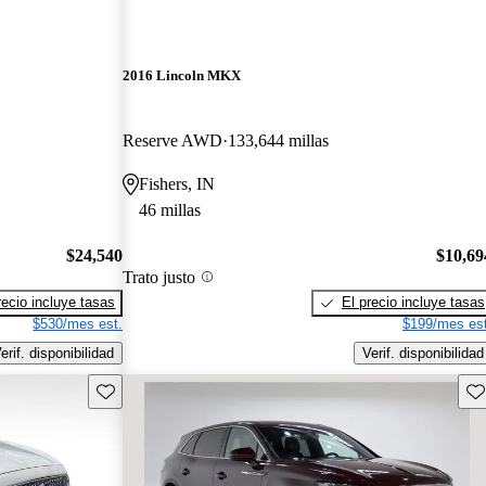
2016 Lincoln MKX
Reserve AWD
133,644 millas
Fishers, IN
46 millas
$24,540
$10,69
Trato justo
recio incluye tasas
El precio incluye tasas
$530/mes est.
$199/mes est
erif. disponibilidad
Verif. disponibilidad
Guarda este Aviso
Gu