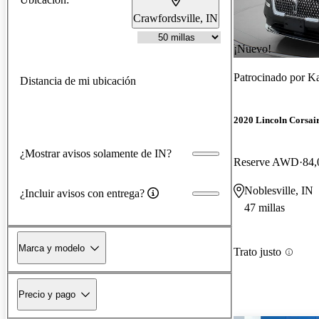
Crawfordsville, IN
¡Nuevo!
Patrocinado por
Ka
Distancia de mi ubicación
2020 Lincoln Corsai
¿Mostrar avisos solamente de IN?
Reserve AWD
84,
Noblesville, IN
¿Incluir avisos con entrega?
47 millas
Marca y modelo
Trato justo
Precio y pago