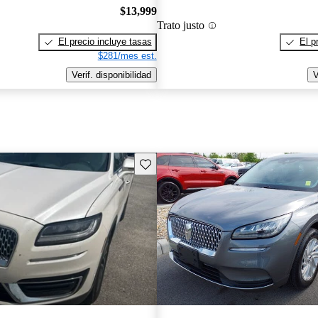
$13,999
Trato justo
El precio incluye tasas
El p
$281/mes est.
Verif. disponibilidad
V
Guarda este Aviso