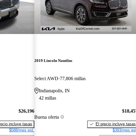
2019 Lincoln Nautilus
Select AWD
77,806 millas
Indianapolis, IN
42 millas
$26,196
$18,45
Buena oferta
recio incluye tasas
El precio incluye tasas
$588/mes est.
$393/mes est