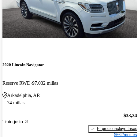
2020 Lincoln Navigator
Reserve RWD
97,032 millas
Arkadelphia, AR
74 millas
$33,3
Trato justo
El precio incluye tasa
$662/mes es