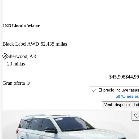
2023 Lincoln Aviator
Black Label AWD
52,435 millas
Sherwood, AR
23 millas
$45,998
$44,9
Gran oferta
El precio incluye tasa
$870/mes es
Verif. disponibilidad
Gu