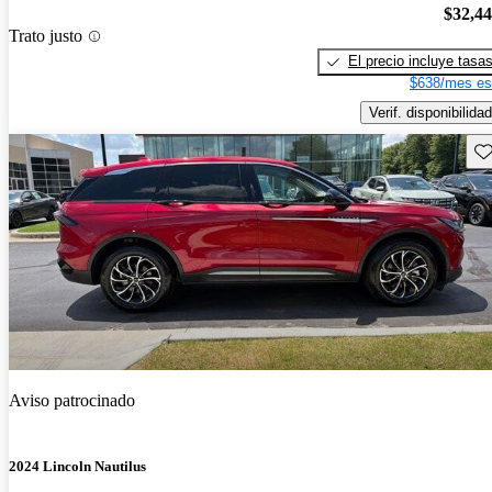
$32,4
Trato justo
El precio incluye tasa
$638/mes es
Verif. disponibilidad
Gu
Aviso patrocinado
2024 Lincoln Nautilus