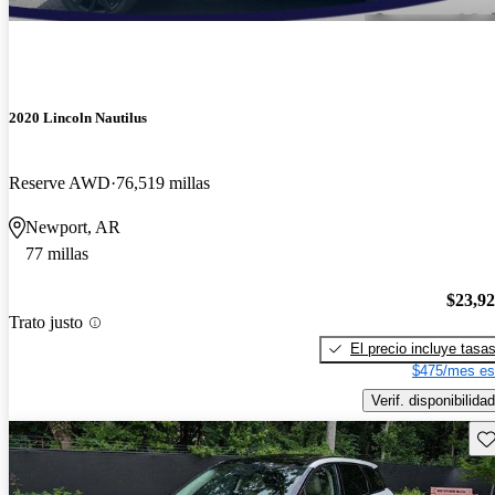
2020 Lincoln Nautilus
Reserve AWD
76,519 millas
Newport, AR
77 millas
$23,9
Trato justo
El precio incluye tasa
$475/mes es
Verif. disponibilidad
Gu