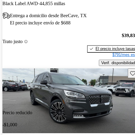
Black Label AWD
44,855 millas
Entrega a domicilio desde BeeCave, TX
El precio incluye envío de $688
$39,8
Trato justo
El precio incluye tasa
$791/mes es
Verif. disponibilidad
Gu
Precio reducido
-$1,000