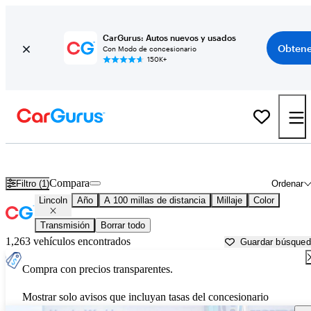
CarGurus: Autos nuevos y usados
Obtene
Con Modo de concesionario
150K+
Autos Lincoln usados en venta cerca de
Conway, AR
Compara
Filtro (1)
Ordenar
Lincoln
Año
A 100 millas de distancia
Millaje
Color
Transmisión
Borrar todo
1,263 vehículos encontrados
Guardar búsque
Compra con precios transparentes.
Mostrar solo avisos que incluyan tasas del concesionario