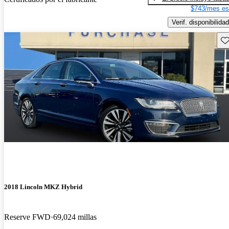
$743/mes es
Verif. disponibilidad
Gu
2018 Lincoln MKZ Hybrid
Reserve FWD
69,024 millas