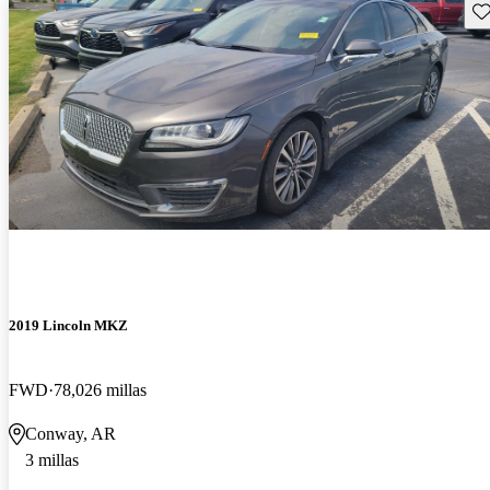
Gu
2019 Lincoln MKZ
FWD
78,026 millas
Conway, AR
3 millas