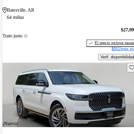
Batesville, AR
64 millas
$27,9
Trato justo
El precio incluye tasa
$551/mes es
Verif. disponibilidad
Gu
¡Nuevo!