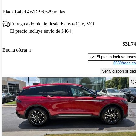
Black Label 4WD
96,629 millas
Entrega a domicilio desde Kansas City, MO
El precio incluye envío de $464
$31,7
Buena oferta
El precio incluye tasa
$630/mes es
Verif. disponibilidad
Gu