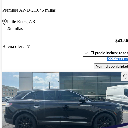
Premiere AWD
21,645 millas
Little Rock, AR
26 millas
$43,8
Buena oferta
El precio incluye tasa
$839/mes es
Verif. disponibilidad
Gu