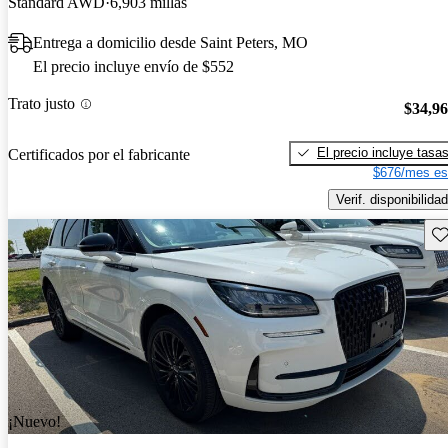
Standard AWD
6,903 millas
Entrega a domicilio desde Saint Peters, MO
El precio incluye envío de $552
Trato justo
$34,9
El precio incluye tasa
Certificados por el fabricante
$676/mes es
Verif. disponibilidad
Gu
¡Nuevo!