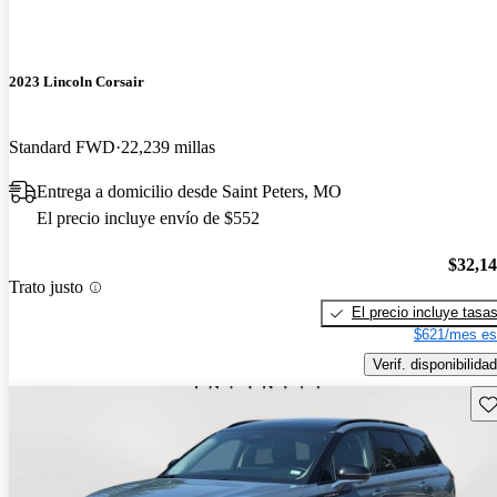
2023 Lincoln Corsair
Standard FWD
22,239 millas
Entrega a domicilio desde Saint Peters, MO
El precio incluye envío de $552
$32,1
Trato justo
El precio incluye tasa
$621/mes es
Verif. disponibilidad
Gu