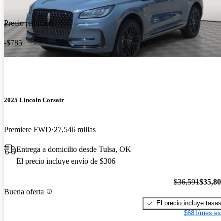
Precio reducido
-$785
2025 Lincoln Corsair
Premiere FWD
27,546 millas
Entrega a domicilio desde Tulsa, OK
El precio incluye envío de $306
$36,591
$35,8
Buena oferta
El precio incluye tasa
$681/mes es