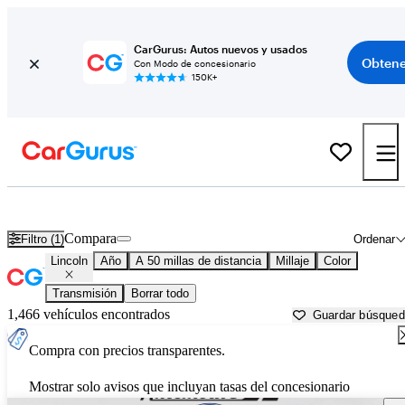
CarGurus: Autos nuevos y usados
Obtene
Con Modo de concesionario
150K+
Autos Lincoln usados en venta cerca de
Columbus, IN
Compara
Filtro (1)
Ordenar
Lincoln
Año
A 50 millas de distancia
Millaje
Color
Transmisión
Borrar todo
1,466 vehículos encontrados
Guardar búsque
Compra con precios transparentes.
Mostrar solo avisos que incluyan tasas del concesionario