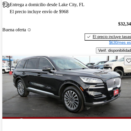
Entrega a domicilio desde Lake City, FL
El precio incluye envío de $968
$32,3
Buena oferta
El precio incluye tasa
$630/mes es
Verif. disponibilidad
Gu