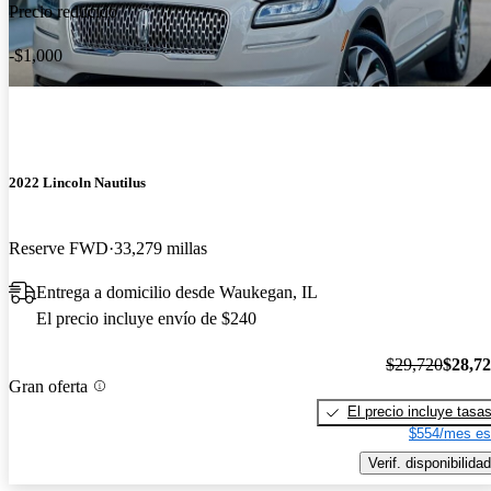
Precio reducido
-$1,000
2022 Lincoln Nautilus
Reserve FWD
33,279 millas
Entrega a domicilio desde Waukegan, IL
El precio incluye envío de $240
$29,720
$28,7
Gran oferta
El precio incluye tasa
$554/mes es
Verif. disponibilidad