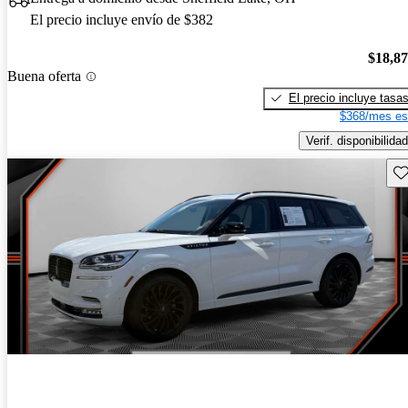
El precio incluye envío de $382
$18,8
Buena oferta
El precio incluye tasa
$368/mes es
Verif. disponibilidad
Gu