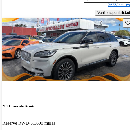
$623/mes es
Verif. disponibilidad
Gu
2021 Lincoln Aviator
Reserve RWD
51,600 millas