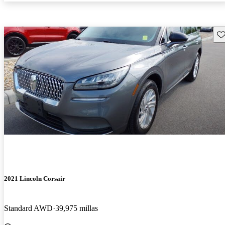
Gu
2021 Lincoln Corsair
Standard AWD
39,975 millas