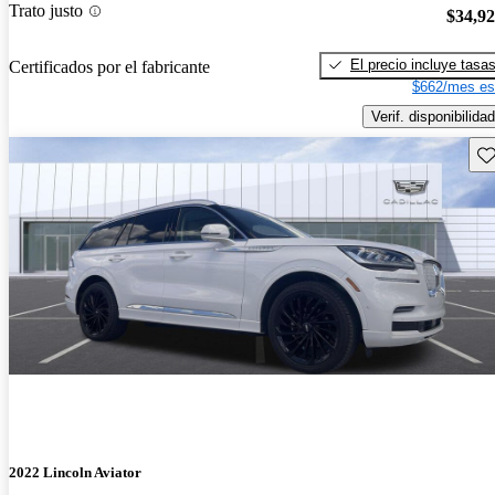
Trato justo
$34,9
El precio incluye tasa
Certificados por el fabricante
$662/mes es
Verif. disponibilidad
Gu
2022 Lincoln Aviator