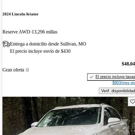
2024 Lincoln Aviator
Reserve AWD
13,296 millas
Entrega a domicilio desde Sullivan, MO
El precio incluye envío de $430
$48,0
Gran oferta
El precio incluye tasa
$903/mes es
Verif. disponibilidad
Gu