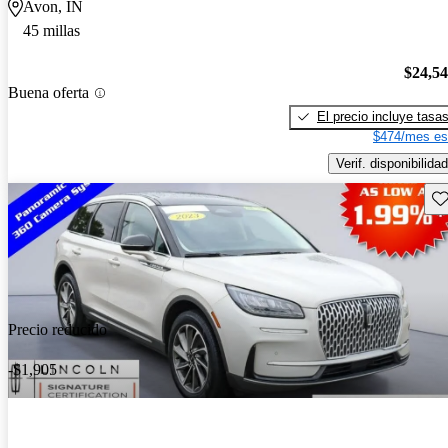
Avon, IN
45 millas
$24,5
Buena oferta
El precio incluye tasa
$474/mes es
Verif. disponibilidad
Gu
Precio reducido
-$1,905