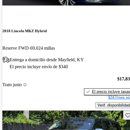
2018 Lincoln MKZ Hybrid
Reserve FWD
69,024 millas
Entrega a domicilio desde Mayfield, KY
El precio incluye envío de $340
$17,8
Trato justo
El precio incluye tasa
$347/mes es
Verif. disponibilidad
Gu