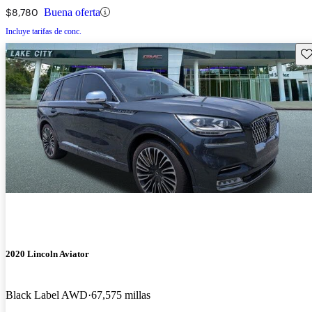
$8,780
Buena oferta
Incluye tarifas de conc.
Gu
2020 Lincoln Aviator
Black Label AWD
67,575 millas