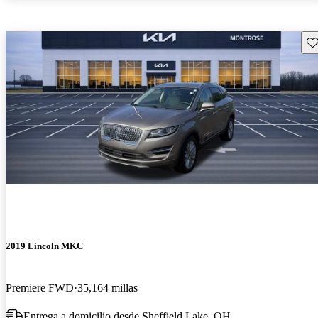
Gu
2019 Lincoln MKC
Premiere FWD
35,164 millas
Entrega a domicilio desde Sheffield Lake, OH