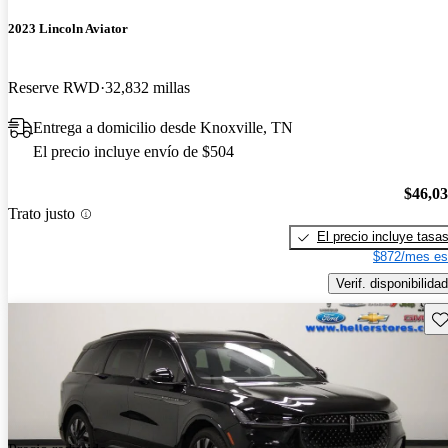
2023 Lincoln Aviator
Reserve RWD
32,832 millas
Entrega a domicilio desde Knoxville, TN
El precio incluye envío de $504
$46,0
Trato justo
El precio incluye tasa
$872/mes es
Verif. disponibilidad
Gu