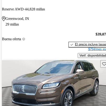
Reserve AWD
44,828 millas
Greenwood, IN
29 millas
$39,0
Buena oferta
El precio incluye tasa
$754/mes es
Verif. disponibilidad
Gu