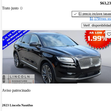
$63,2
Trato justo
El precio incluye tasa
$1,179/mes es
Verif. disponibilidad
Gu
Aviso patrocinado
2023 Lincoln Nautilus