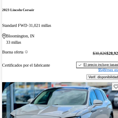
2023 Lincoln Corsair
Standard FWD
31,021 millas
Bloomington, IN
33 millas
Buena oferta
$30,826
$28,9
El precio incluye tasa
Certificados por el fabricante
$548/mes es
Verif. disponibilidad
Gu