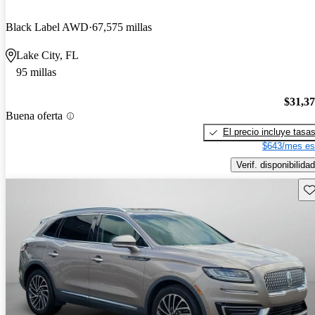
Black Label AWD
67,575 millas
Lake City, FL
95 millas
$31,3
Buena oferta
El precio incluye tasa
$643/mes es
Verif. disponibilidad
Gu