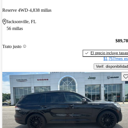
Reserve 4WD
4,838 millas
Jacksonville, FL
56 millas
$89,7
Trato justo
El precio incluye tasa
$1,757/mes es
Verif. disponibilidad
Gu