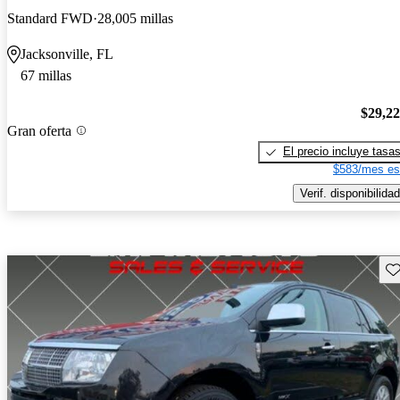
Standard FWD
28,005 millas
Jacksonville, FL
67 millas
$29,2
Gran oferta
El precio incluye tasa
$583/mes es
Verif. disponibilidad
Gu