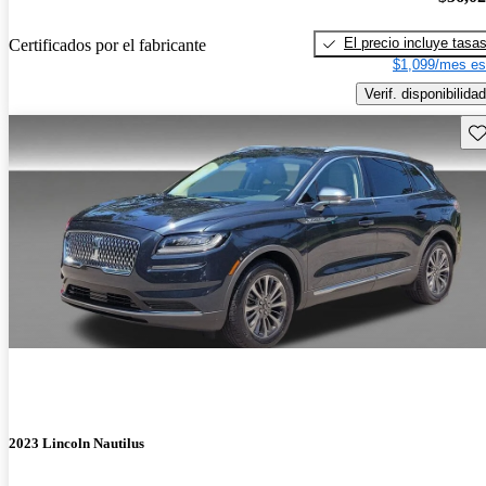
El precio incluye tasa
Certificados por el fabricante
$1,099/mes es
Verif. disponibilidad
Gu
2023 Lincoln Nautilus