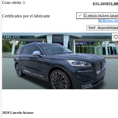
Gran oferta
$35,389
$31,8
El precio incluye tasa
Certificados por el fabricante
$636/mes es
Verif. disponibilidad
Gu
2020 Lincoln Aviator