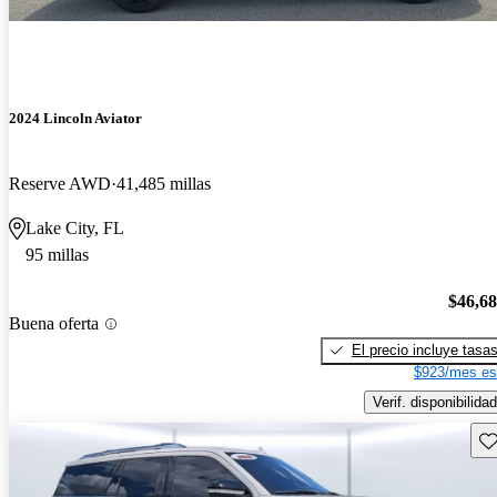
2024 Lincoln Aviator
Reserve AWD
41,485 millas
Lake City, FL
95 millas
$46,6
Buena oferta
El precio incluye tasa
$923/mes es
Verif. disponibilidad
Gu