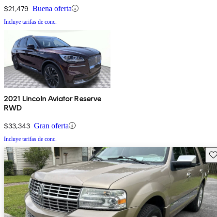
$21,479
Buena oferta
Incluye tarifas de conc.
2021 Lincoln Aviator Reserve
RWD
$33,343
Gran oferta
Incluye tarifas de conc.
Gu