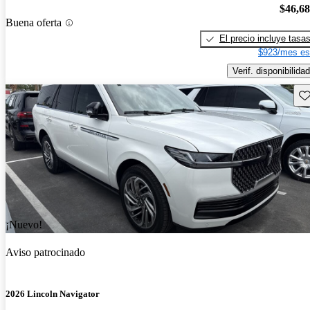
$46,6
Buena oferta
El precio incluye tasa
$923/mes es
Verif. disponibilidad
Gu
¡Nuevo!
Aviso patrocinado
2026 Lincoln Navigator