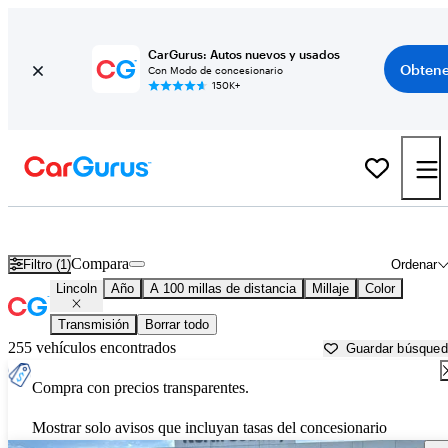
CarGurus: Autos nuevos y usados
Obtene
Con Modo de concesionario
150K+
Autos Lincoln usados en venta cerca de
Brunswick, GA
Compara
Filtro (1)
Ordenar
Lincoln
Año
A 100 millas de distancia
Millaje
Color
Transmisión
Borrar todo
255 vehículos encontrados
Guardar búsque
Compra con precios transparentes.
Mostrar solo avisos que incluyan tasas del concesionario