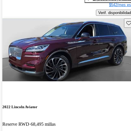
$542/mes es
Verif. disponibilidad
Gu
2022 Lincoln Aviator
Reserve RWD
68,495 millas