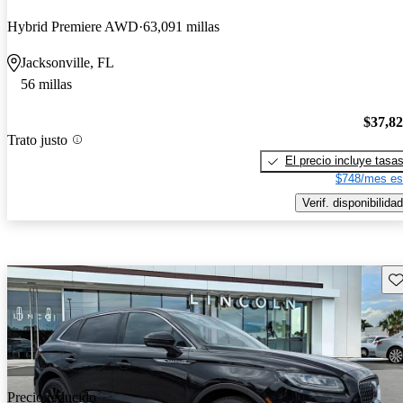
Hybrid Premiere AWD
63,091 millas
Jacksonville, FL
56 millas
$37,8
Trato justo
El precio incluye tasa
$748/mes es
Verif. disponibilidad
Gu
Precio reducido