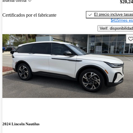
Buena oferta
$20,2
El precio incluye tasa
Certificados por el fabricante
$415/mes es
Verif. disponibilidad
Gu
2024 Lincoln Nautilus