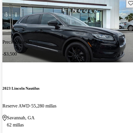
Gu
Precio reducido
-$3,500
2023 Lincoln Nautilus
Reserve AWD
55,280 millas
Savannah, GA
62 millas