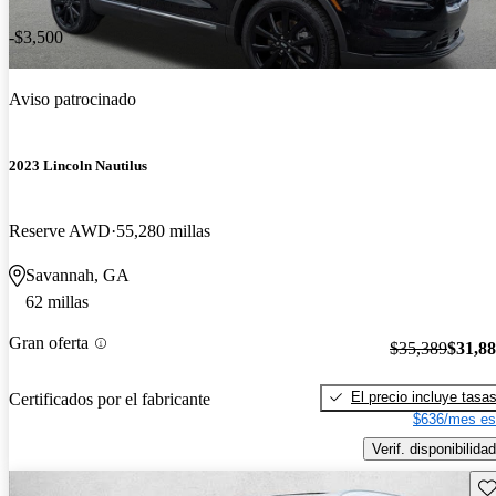
-$3,500
Aviso patrocinado
2023 Lincoln Nautilus
Reserve AWD
55,280 millas
Savannah, GA
62 millas
Gran oferta
$35,389
$31,8
El precio incluye tasa
Certificados por el fabricante
$636/mes es
Verif. disponibilidad
Gu