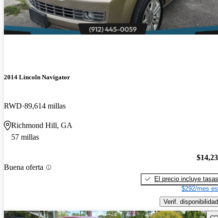
2014 Lincoln Navigator
RWD
89,614 millas
Richmond Hill, GA
57 millas
$14,2
Buena oferta
El precio incluye tasa
$292/mes es
Verif. disponibilidad
Gu