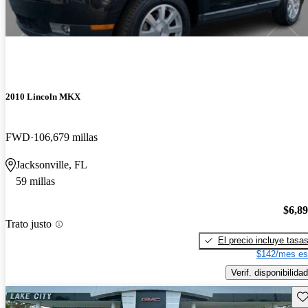
2010 Lincoln MKX
FWD
106,679 millas
Jacksonville, FL
59 millas
$6,8
Trato justo
El precio incluye tasa
$142/mes es
Verif. disponibilidad
Gu