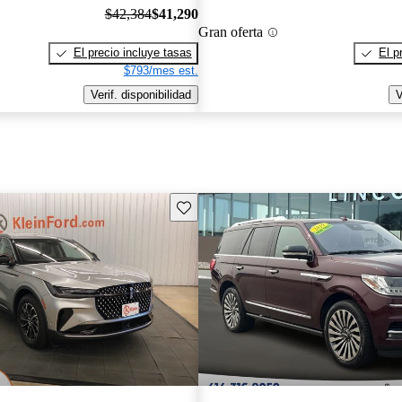
$42,384
$41,290
Gran oferta
El precio incluye tasas
El p
$793/mes est.
Verif. disponibilidad
V
Guarda este Aviso