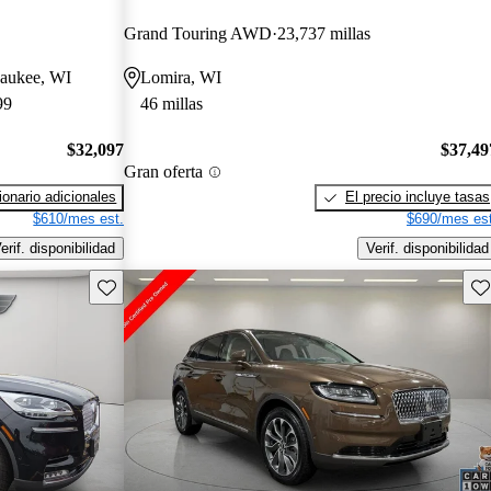
Grand Touring AWD
23,737 millas
waukee, WI
Lomira, WI
99
46 millas
$32,097
$37,49
Gran oferta
onario adicionales
El precio incluye tasas
$610/mes est.
$690/mes est
erif. disponibilidad
Verif. disponibilidad
Guarda este Aviso
Gu