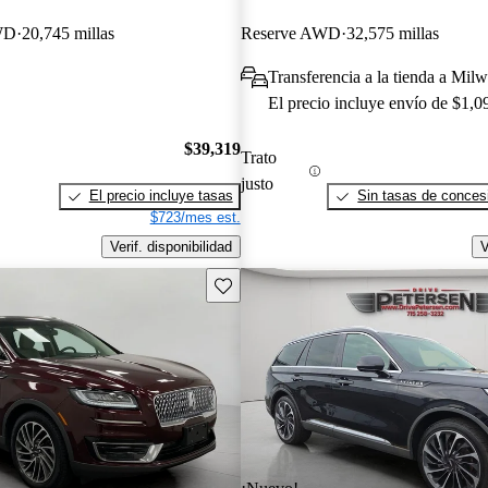
WD
20,745 millas
Reserve AWD
32,575 millas
Transferencia a la tienda a Mil
El precio incluye envío de $1,0
$39,319
Trato
justo
El precio incluye tasas
Sin tasas de concesi
$723/mes est.
Verif. disponibilidad
V
Guarda este Aviso