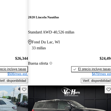
2020 Lincoln Nautilus
Standard AWD
40,526 millas
Fond Du Lac, WI
33 millas
$26,344
$24,49
Buena oferta
recio incluye tasas
El precio incluye tasas
$506/mes est.
$470/mes est
erif. disponibilidad
Verif. disponibilidad
Guarda este Aviso
Gu