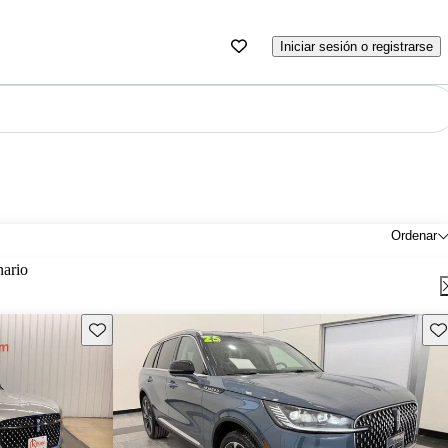
Iniciar sesión o registrarse
Ordenar
nario
Guarda este Aviso
Gu