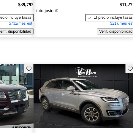
$39,792
$11,27
Trato justo
recio incluye tasas
El precio incluye tasas
$732/mes est.
$217/mes est
erif. disponibilidad
Verif. disponibilidad
Guarda este Aviso
Gu