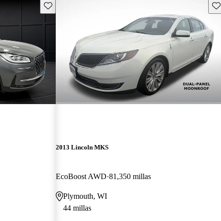
Guarda este Aviso
Gu
2013 Lincoln MKS
EcoBoost AWD
81,350 millas
Plymouth, WI
44 millas