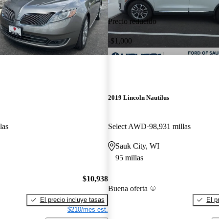
Precio reducido
-$1,000
2019 Lincoln Nautilus
las
Select AWD
98,931 millas
Sauk City, WI
95 millas
$10,938
Buena oferta
El precio incluye tasas
El p
$210/mes est.