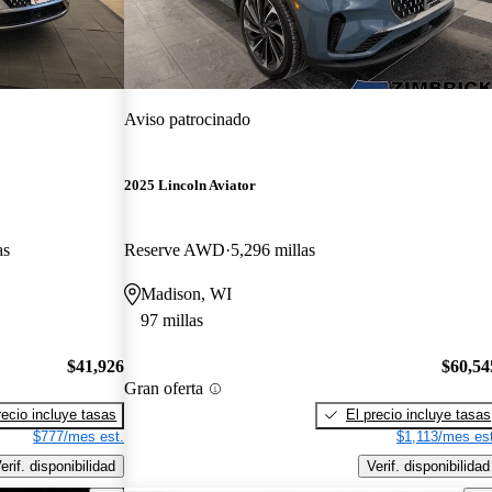
Aviso patrocinado
2025 Lincoln Aviator
as
Reserve AWD
5,296 millas
Madison, WI
97 millas
$41,926
$60,54
Gran oferta
recio incluye tasas
El precio incluye tasas
$777/mes est.
$1,113/mes est
erif. disponibilidad
Verif. disponibilidad