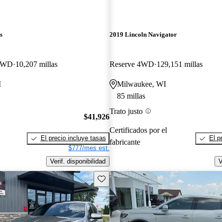
s
2019 Lincoln Navigator
 AWD
10,207 millas
Reserve 4WD
129,151 millas
I
Milwaukee, WI
85 millas
Trato justo
$41,926
Certificados por el
El precio incluye tasas
El p
fabricante
$777/mes est.
Verif. disponibilidad
V
Guarda este Aviso