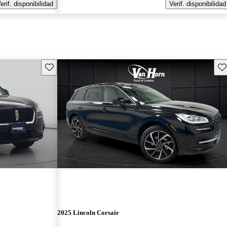
erif. disponibilidad
Verif. disponibilidad
Guarda este Aviso
Gu
2025 Lincoln Corsair