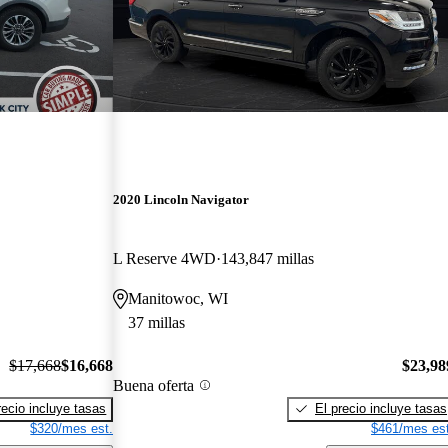
2020 Lincoln Navigator
L Reserve 4WD
143,847 millas
Manitowoc, WI
37 millas
$17,668
$16,668
$23,98
Buena oferta
recio incluye tasas
El precio incluye tasas
$320/mes est.
$461/mes est