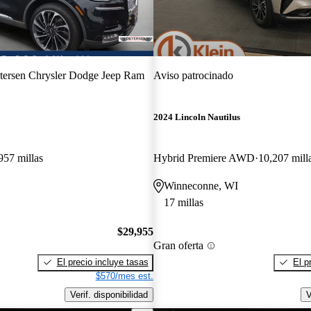
tersen Chrysler Dodge Jeep Ram
Aviso patrocinado
2024 Lincoln Nautilus
957 millas
Hybrid Premiere AWD
10,207 mill
Winneconne, WI
17 millas
$29,955
Gran oferta
El precio incluye tasas
El p
$570/mes est.
Verif. disponibilidad
V