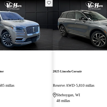
Guarda este Aviso
tor
2025 Lincoln Corsair
685 millas
Reserve AWD
5,810 millas
Sheboygan, WI
48 millas