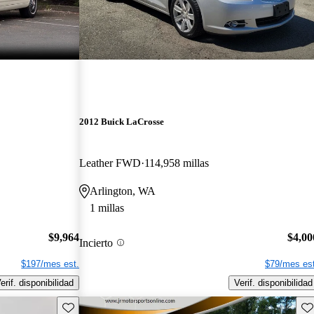
2012 Buick LaCrosse
Leather FWD
114,958 millas
Arlington, WA
1 millas
$9,964
$4,00
Incierto
$197/mes est.
$79/mes est
erif. disponibilidad
Verif. disponibilidad
Guarda este Aviso
Gu