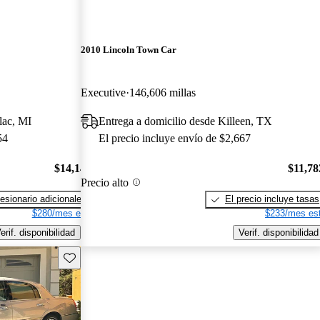
2010 Lincoln Town Car
Executive
146,606 millas
lac, MI
Entrega a domicilio desde Killeen, TX
54
El precio incluye envío de $2,667
$14,148
$11,78
Precio alto
esionario adicionales
El precio incluye tasas
$280/mes est.
$233/mes est
erif. disponibilidad
Verif. disponibilidad
Guarda este Aviso