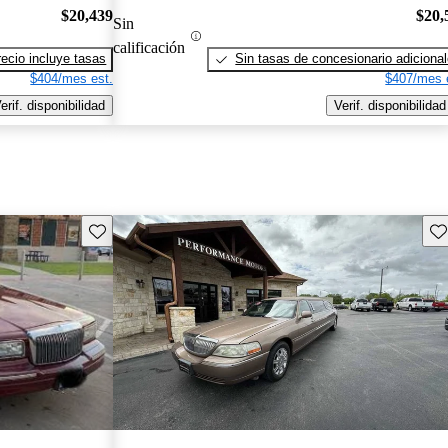
$20,439
$20,
Sin
calificación
recio incluye tasas
Sin tasas de concesionario adiciona
$404/mes est.
$407/mes 
erif. disponibilidad
Verif. disponibilidad
Guarda este Aviso
Gu