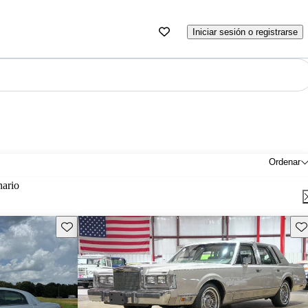
Iniciar sesión o registrarse
Ordenar
nario
Guarda este Aviso
Gu