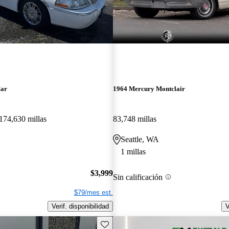
Car
1964 Mercury Montclair
174,630 millas
83,748 millas
Seattle, WA
1 millas
$3,999
Sin calificación
$79/mes est.
Verif. disponibilidad
V
Guarda este Aviso