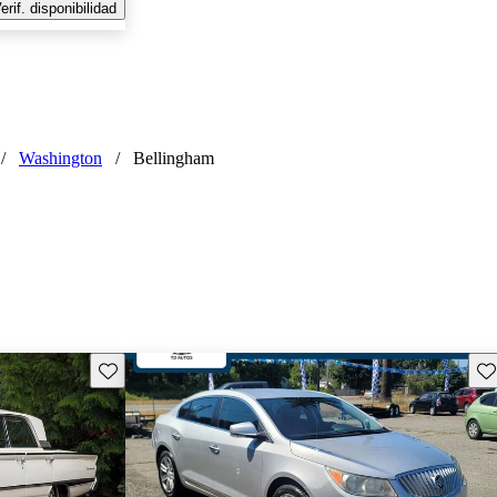
erif. disponibilidad
/
Washington
/
Bellingham
Guarda este Aviso
Gu