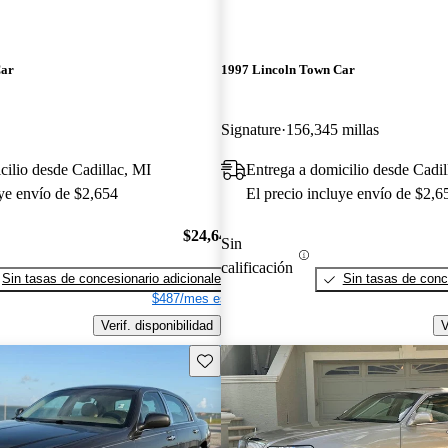
Car
1997 Lincoln Town Car
Signature
156,345 millas
cilio desde Cadillac, MI
Entrega a domicilio desde Cadil
uye envío de $2,654
El precio incluye envío de $2,6
$24,648
Sin
calificación
Sin tasas de concesionario adicionales
Sin tasas de conc
$487/mes est.
Verif. disponibilidad
V
Guarda este Aviso