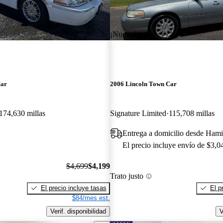
¡Nuevo!
Car
2006 Lincoln Town Car
174,630 millas
Signature Limited
115,708 millas
Entrega a domicilio desde Hami
El precio incluye envío de $3,0
$4,699
$4,199
Trato justo
El precio incluye tasas
El p
$84/mes est.
Verif. disponibilidad
V