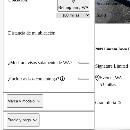
Precio reducido
Bellingham, WA
-$500
Distancia de mi ubicación
2009 Lincoln Town 
¿Mostrar avisos solamente de WA?
Signature Limited
Everett, WA
¿Incluir avisos con entrega?
53 millas
Marca y modelo
Gran oferta
Precio y pago