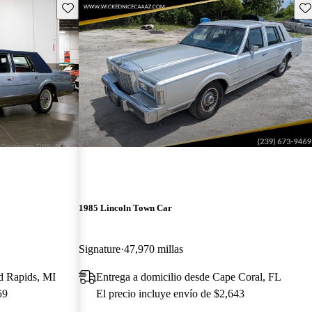
Guarda este Aviso
Gu
1985 Lincoln Town Car
Signature
47,970 millas
d Rapids, MI
Entrega a domicilio desde Cape Coral, FL
59
El precio incluye envío de $2,643