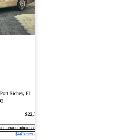
Port Richey, FL
02
$22,302
esionario adicionales
$441/mes est.