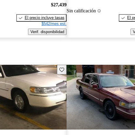
$27,439
Sin calificación
El precio incluye tasas
El p
$542/mes est.
Verif. disponibilidad
V
Guarda este Aviso