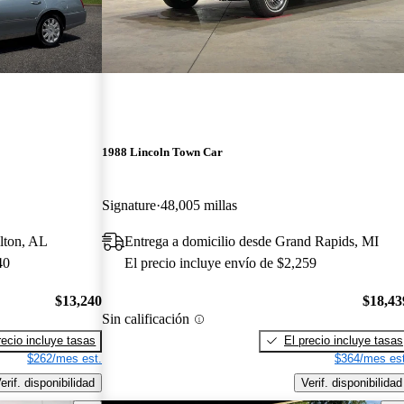
1988 Lincoln Town Car
Signature
48,005 millas
lton, AL
Entrega a domicilio desde Grand Rapids, MI
40
El precio incluye envío de $2,259
$13,240
$18,43
Sin calificación
recio incluye tasas
El precio incluye tasas
$262/mes est.
$364/mes est
erif. disponibilidad
Verif. disponibilidad