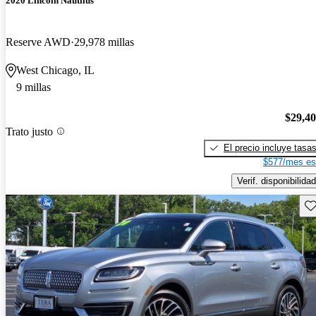
2020 Lincoln Nautilus
Reserve AWD
29,978 millas
West Chicago, IL
9 millas
$29,4
Trato justo
El precio incluye tasa
$577/mes es
Verif. disponibilidad
Gu