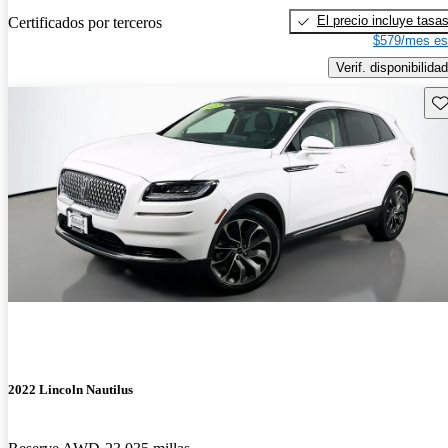
El precio incluye tasa
Certificados por terceros
$579/mes es
Verif. disponibilidad
Gu
2022 Lincoln Nautilus