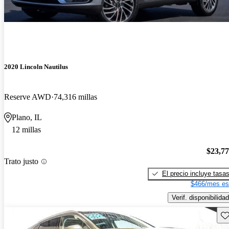
2020 Lincoln Nautilus
Reserve AWD
74,316 millas
Plano, IL
12 millas
$23,7
Trato justo
El precio incluye tasa
$466/mes es
Verif. disponibilidad
Gu