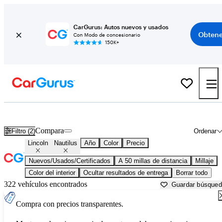
CarGurus: Autos nuevos y usados
Obtene
Con Modo de concesionario
150K+
Lincoln Nautilus usados en venta cerca de
Aurora, IL
Compara
Filtro (2)
Ordenar
Lincoln
Nautilus
Año
Color
Precio
Nuevos/Usados/Certificados
A 50 millas de distancia
Millaje
Color del interior
Ocultar resultados de entrega
Borrar todo
322 vehículos encontrados
Guardar búsque
Compra con precios transparentes.