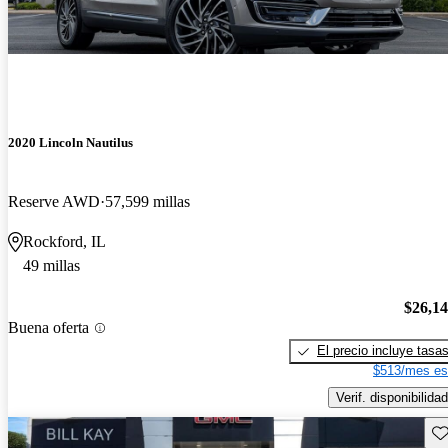
2020 Lincoln Nautilus
Reserve AWD
57,599 millas
Rockford, IL
49 millas
$26,1
Buena oferta
El precio incluye tasa
$513/mes es
Verif. disponibilidad
Gu