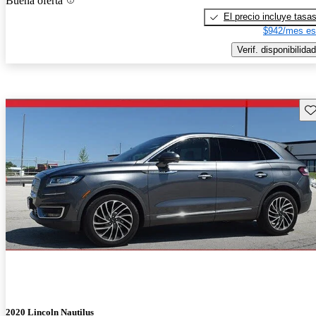
Buena oferta
El precio incluye tasa
$942/mes es
Verif. disponibilidad
Gu
2020 Lincoln Nautilus