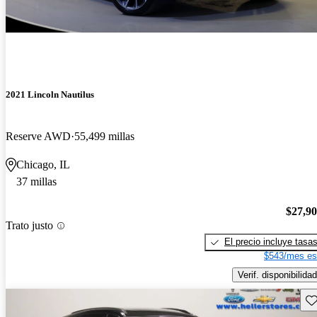
2021 Lincoln Nautilus
Reserve AWD
55,499 millas
Chicago, IL
37 millas
$27,9
Trato justo
El precio incluye tasa
$543/mes es
Verif. disponibilidad
Gu