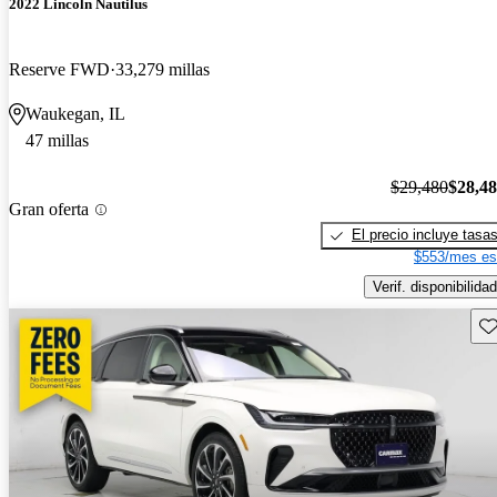
2022 Lincoln Nautilus
Reserve FWD
33,279 millas
Waukegan, IL
47 millas
$29,480
$28,4
Gran oferta
El precio incluye tasa
$553/mes es
Verif. disponibilidad
Gu