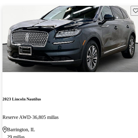
Gu
2023 Lincoln Nautilus
Reserve AWD
36,805 millas
Barrington, IL
29 millas