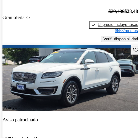
$29,480
$28,4
Gran oferta
El precio incluye tasa
$553/mes es
Verif. disponibilidad
Gu
¡Nuevo!
Aviso patrocinado