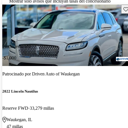
Mostrar solo avisos que incluyan tasas del concesionario
Gu
Precio reducido
-$1,000
Patrocinado por
Driven Auto of Waukegan
2022 Lincoln Nautilus
Reserve FWD
33,279 millas
Waukegan, IL
47 millas