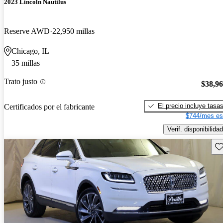
2023 Lincoln Nautilus
Reserve AWD
22,950 millas
Chicago, IL
35 millas
Trato justo
$38,9
El precio incluye tasa
Certificados por el fabricante
$744/mes es
Verif. disponibilidad
Gu