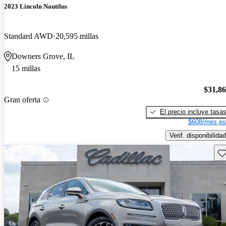
2023 Lincoln Nautilus
Standard AWD
20,595 millas
Downers Grove, IL
15 millas
$31,8
Gran oferta
El precio incluye tasa
$608/mes es
Verif. disponibilidad
Gu