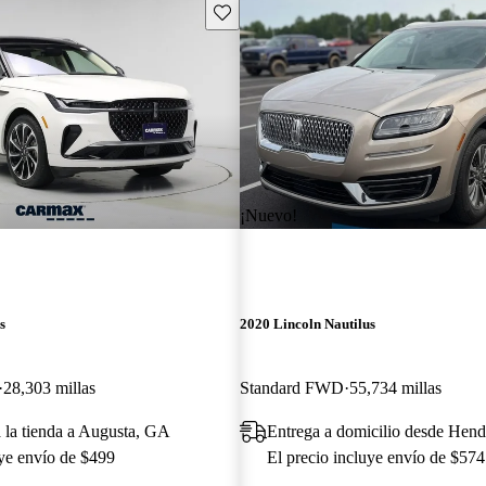
Guarda este Aviso
¡Nuevo!
s
2020 Lincoln Nautilus
28,303 millas
Standard FWD
55,734 millas
a la tienda a Augusta, GA
Entrega a domicilio desde Hend
uye envío de $499
El precio incluye envío de $574