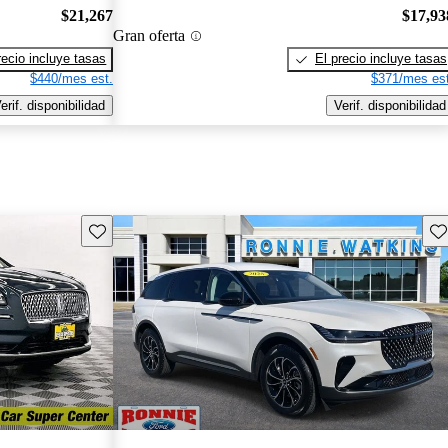
$21,267
$17,93
Gran oferta
recio incluye tasas
El precio incluye tasas
$440/mes est.
$371/mes est
erif. disponibilidad
Verif. disponibilidad
Guarda este Aviso
Gu