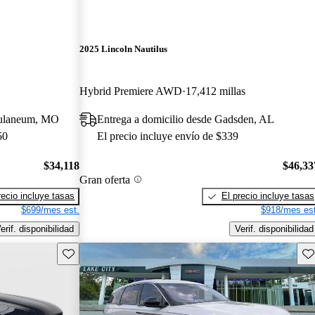
2025 Lincoln Nautilus
Hybrid Premiere AWD
17,412 millas
culaneum, MO
Entrega a domicilio desde Gadsden, AL
50
El precio incluye envío de $339
$34,118
$46,33
Gran oferta
recio incluye tasas
El precio incluye tasas
$699/mes est.
$918/mes est
erif. disponibilidad
Verif. disponibilidad
Guarda este Aviso
Gu