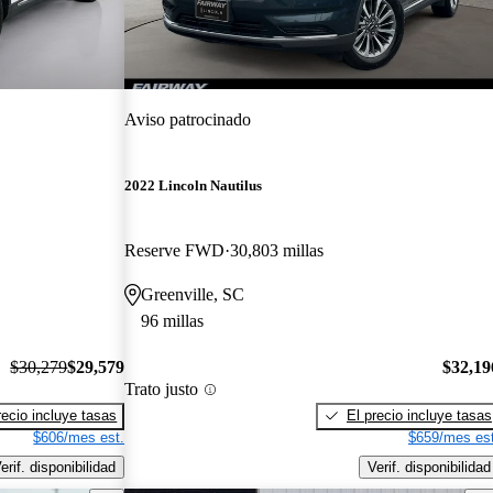
Aviso patrocinado
2022 Lincoln Nautilus
Reserve FWD
30,803 millas
Greenville, SC
96 millas
$30,279
$29,579
$32,19
Trato justo
recio incluye tasas
El precio incluye tasas
$606/mes est.
$659/mes est
erif. disponibilidad
Verif. disponibilidad