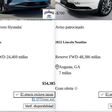
Precio reducido
-$700
ivers Hyundai
Aviso patrocinado
s
2022 Lincoln Nautilus
AWD
24,469 millas
Reserve FWD
48,386 millas
Augusta, GA
7 millas
$54,385
Gran oferta
El precio incluye tasas
El p
$1,077/mes est.
Verif. disponibilidad
V