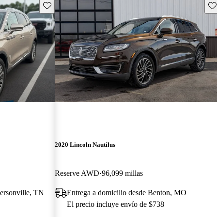
Guarda este Aviso
Gu
2020 Lincoln Nautilus
Reserve AWD
96,099 millas
ersonville, TN
Entrega a domicilio desde Benton, MO
El precio incluye envío de $738