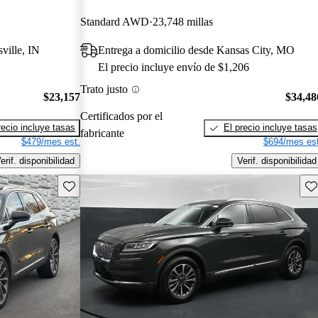
Standard AWD
23,748 millas
ville, IN
Entrega a domicilio desde Kansas City, MO
El precio incluye envío de $1,206
Trato justo
$23,157
$34,48
Certificados por el
recio incluye tasas
El precio incluye tasas
fabricante
$479/mes est.
$694/mes est
erif. disponibilidad
Verif. disponibilidad
Guarda este Aviso
Gu