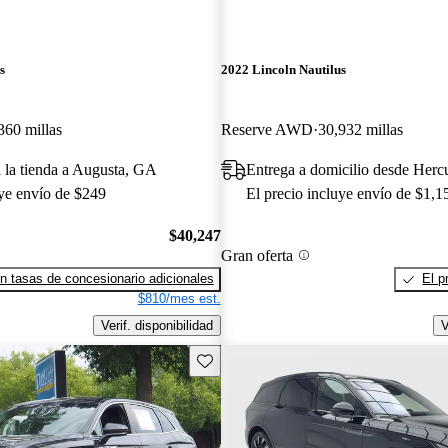
s
2022 Lincoln Nautilus
360 millas
Reserve AWD
30,932 millas
a la tienda a Augusta, GA
Entrega a domicilio desde Her
uye envío de $249
El precio incluye envío de $1,1
$40,247
Gran oferta
n tasas de concesionario adicionales
El p
$810/mes est.
Verif. disponibilidad
V
Guarda este Aviso