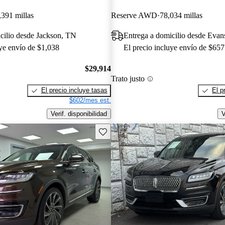
,391 millas
Reserve AWD
78,034 millas
cilio desde Jackson, TN
Entrega a domicilio desde Evans
uye envío de $1,038
El precio incluye envío de $657
$29,914
Trato justo
El precio incluye tasas
El p
$602/mes est.
Verif. disponibilidad
V
Guarda este Aviso