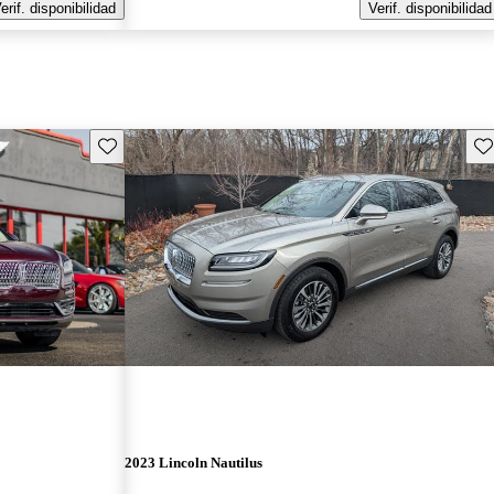
erif. disponibilidad
Verif. disponibilidad
Guarda este Aviso
Gu
2023 Lincoln Nautilus