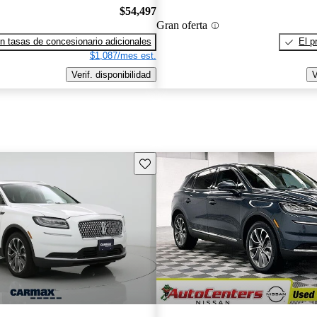
$54,497
Gran oferta
n tasas de concesionario adicionales
El p
$1,087/mes est.
Verif. disponibilidad
V
Guarda este Aviso