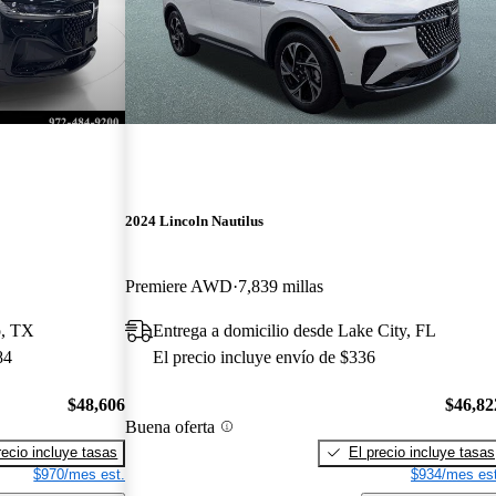
2024 Lincoln Nautilus
Premiere AWD
7,839 millas
o, TX
Entrega a domicilio desde Lake City, FL
84
El precio incluye envío de $336
$48,606
$46,82
Buena oferta
recio incluye tasas
El precio incluye tasas
$970/mes est.
$934/mes est