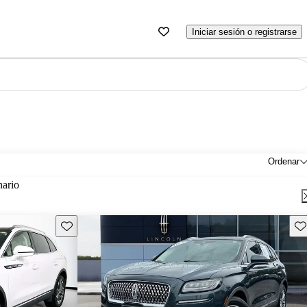
Iniciar sesión o registrarse
Ordenar
nario
Guarda este Aviso
Gu