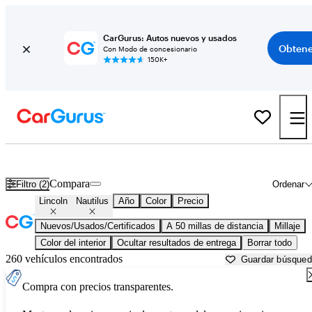
CarGurus: Autos nuevos y usados
Obtene
Con Modo de concesionario
150K+
Lincoln Nautilus usados en venta cerca de
Atlanta, GA
Compara
Filtro (2)
Ordenar
Lincoln
Nautilus
Año
Color
Precio
Nuevos/Usados/Certificados
A 50 millas de distancia
Millaje
Color del interior
Ocultar resultados de entrega
Borrar todo
260 vehículos encontrados
Guardar búsque
Compra con precios transparentes.