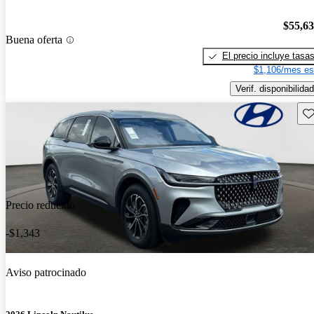
$55,6
Buena oferta
El precio incluye tasa
$1,106/mes es
Verif. disponibilidad
Gu
Precio reducido
-$1,343
Aviso patrocinado