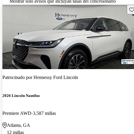
Mostrar solo avisos que incluyan tasas del concesionario
Gu
¡Nuevo!
Patrocinado por
Hennessy Ford Lincoln
2026 Lincoln Nautilus
Premiere AWD
3,587 millas
Atlanta, GA
12 millas