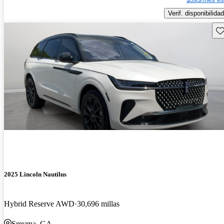
Verif. disponibilidad
Gu
2025 Lincoln Nautilus
Hybrid Reserve AWD
30,696 millas
Smyrna, GA