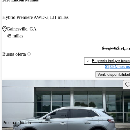
2026 Lincoln Nautilus
Hybrid Premiere AWD
3,131 millas
Gainesville, GA
45 millas
$55,895
$54,5
Buena oferta
El precio incluye tasa
$1,084/mes es
Verif. disponibilidad
Gu
Precio reducido