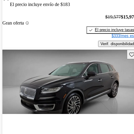
El precio incluye envío de $183
$19,577
$15,9
Gran oferta
El precio incluye tasa
$333/mes es
Verif. disponibilidad
Gu