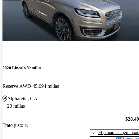
2020 Lincoln Nautilus
Reserve AWD
45,094 millas
Alpharetta, GA
20 millas
$28,4
Trato justo
El precio incluye tasa
$593/mes es