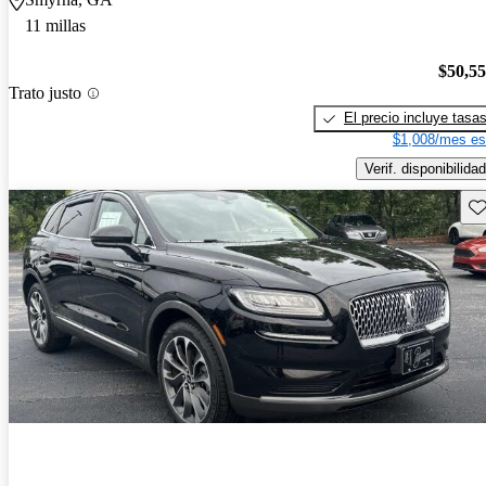
11 millas
$50,5
Trato justo
El precio incluye tasa
$1,008/mes es
Verif. disponibilidad
Gu