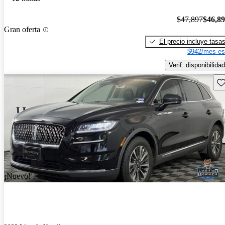
$47,897
$46,8
Gran oferta
El precio incluye tasa
$942/mes es
Verif. disponibilidad
Gu
¡Nuevo!