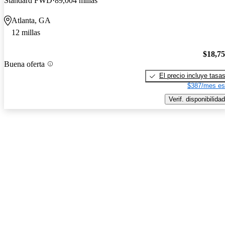
Standard FWD
89,004 millas
Atlanta, GA
12 millas
$18,7
Buena oferta
El precio incluye tasa
$387/mes es
Verif. disponibilidad