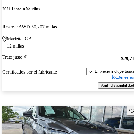
2021 Lincoln Nautilus
Reserve AWD
50,207 millas
Marietta, GA
12 millas
Trato justo
$29,7
El precio incluye tasa
Certificados por el fabricante
$613/mes es
Verif. disponibilidad
Gu