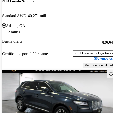
2023 Lincoln Nautilus
Standard AWD
40,271 millas
Atlanta, GA
12 millas
Buena oferta
$29,9
El precio incluye tasa
Certificados por el fabricante
$607/mes es
Verif. disponibilidad
Gu