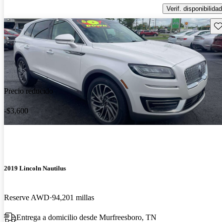
Verif. disponibilidad
Gu
Precio reducido
-$3,600
2019 Lincoln Nautilus
Reserve AWD
94,201 millas
Entrega a domicilio desde Murfreesboro, TN