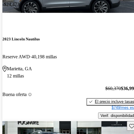
-$24,473
2023 Lincoln Nautilus
Reserve AWD
40,198 millas
Marietta, GA
12 millas
$60,370
$36,9
Buena oferta
El precio incluye tasa
$749/mes es
Verif. disponibilidad
Gu