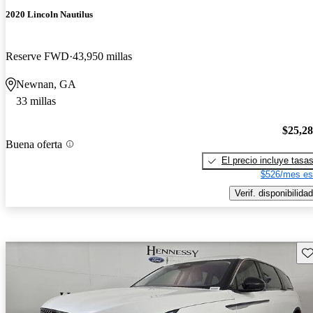
2020 Lincoln Nautilus
Reserve FWD
43,950 millas
Newnan, GA
33 millas
$25,2
Buena oferta
El precio incluye tasa
$526/mes es
Verif. disponibilidad
Gu