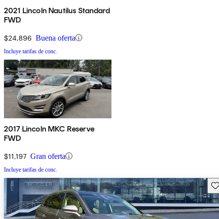
2021 Lincoln Nautilus Standard
FWD
$24,896
Buena oferta
Incluye tarifas de conc.
2017 Lincoln MKC Reserve
FWD
$11,197
Gran oferta
Incluye tarifas de conc.
Gu