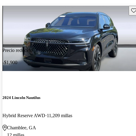
Gu
Precio reducido
-$1,900
2024 Lincoln Nautilus
Hybrid Reserve AWD
11,209 millas
Chamblee, GA
12 millas