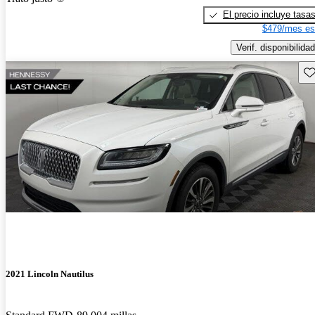
El precio incluye tasa
$479/mes es
Verif. disponibilidad
Gu
2021 Lincoln Nautilus