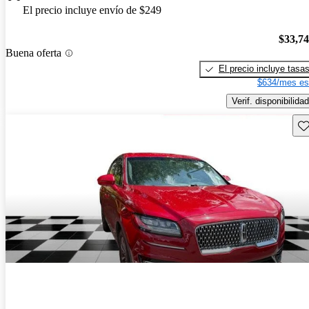
El precio incluye envío de $249
$33,7
Buena oferta
El precio incluye tasa
$634/mes es
Verif. disponibilidad
Gu