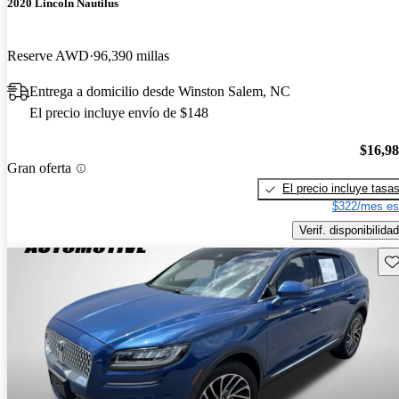
2020 Lincoln Nautilus
Reserve AWD
96,390 millas
Entrega a domicilio desde Winston Salem, NC
El precio incluye envío de $148
$16,9
Gran oferta
El precio incluye tasa
$322/mes es
Verif. disponibilidad
Gu