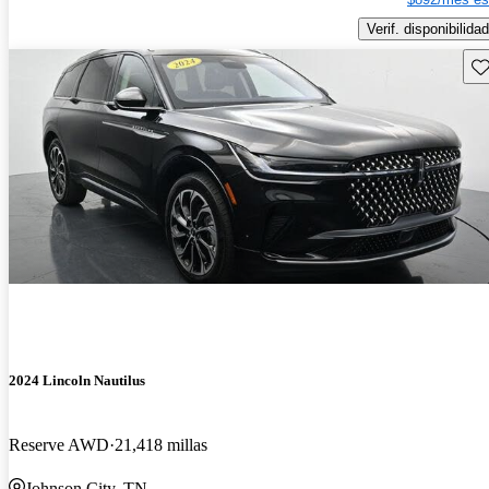
Verif. disponibilidad
Gu
2024 Lincoln Nautilus
Reserve AWD
21,418 millas
Johnson City, TN