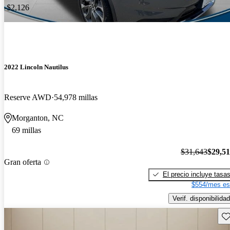
-$2,126
2022 Lincoln Nautilus
Reserve AWD
54,978 millas
Morganton, NC
69 millas
$31,643
$29,5
Gran oferta
El precio incluye tasa
$554/mes es
Verif. disponibilidad
Gu