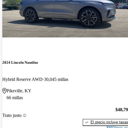
2024 Lincoln Nautilus
Hybrid Reserve AWD
30,045 millas
Pikeville, KY
66 millas
$48,7
Trato justo
El precio incluye tasa
$892/mes es