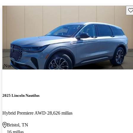
Gu
¡Nuevo!
2025 Lincoln Nautilus
Hybrid Premiere AWD
28,626 millas
Bristol, TN
16 millas