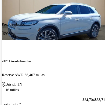
Precio reducido
-$990
2023 Lincoln Nautilus
Reserve AWD
66,407 millas
Bristol, TN
16 millas
$34,704
$33,7
Trato justo