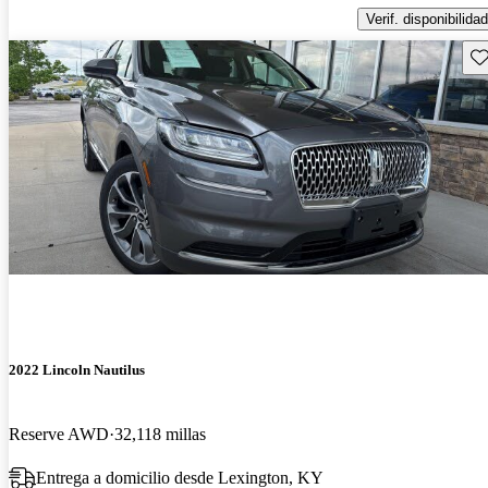
Verif. disponibilidad
Gu
2022 Lincoln Nautilus
Reserve AWD
32,118 millas
Entrega a domicilio desde Lexington, KY