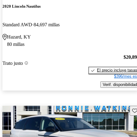
2020 Lincoln Nautilus
Standard AWD
84,697 millas
Hazard, KY
80 millas
$20,8
Trato justo
El precio incluye tasa
$396/mes es
Verif. disponibilidad
Gu