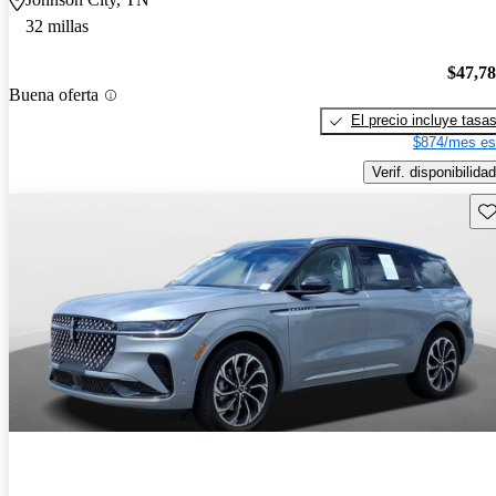
32 millas
$47,7
Buena oferta
El precio incluye tasa
$874/mes es
Verif. disponibilidad
Gu