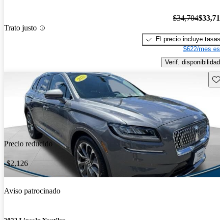
$34,704
$33,7
Trato justo
El precio incluye tasa
$622/mes es
Verif. disponibilidad
Gu
Precio reducido
-$2,126
Aviso patrocinado