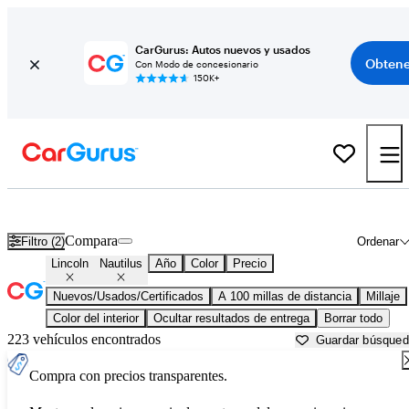
CarGurus: Autos nuevos y usados
Obtene
Con Modo de concesionario
150K+
Lincoln Nautilus usados en venta cerca de
Abingdon, VA
Compara
Filtro (2)
Ordenar
Lincoln
Nautilus
Año
Color
Precio
Nuevos/Usados/Certificados
A 100 millas de distancia
Millaje
Color del interior
Ocultar resultados de entrega
Borrar todo
223 vehículos encontrados
Guardar búsque
Compra con precios transparentes.