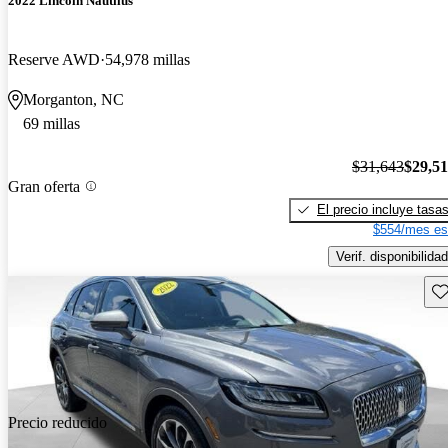
2022 Lincoln Nautilus
Reserve AWD
54,978 millas
Morganton, NC
69 millas
$31,643
$29,5
Gran oferta
El precio incluye tasa
$554/mes es
Verif. disponibilidad
Gu
Precio reducido