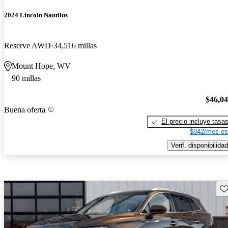
2024 Lincoln Nautilus
Reserve AWD
34,516 millas
Mount Hope, WV
90 millas
$46,0
Buena oferta
El precio incluye tasa
$842/mes es
Verif. disponibilidad
Gu