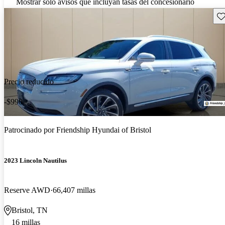
Mostrar solo avisos que incluyan tasas del concesionario
Gu
Precio reducido
-$990
Patrocinado por
Friendship Hyundai of Bristol
2023 Lincoln Nautilus
Reserve AWD
66,407 millas
Bristol, TN
16 millas