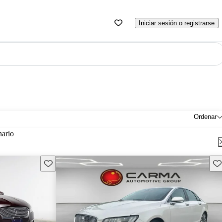
Iniciar sesión o registrarse
Ordenar
nario
Guarda este Aviso
Gu