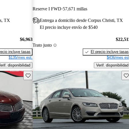
Reserve I FWD
57,671 millas
as, TX
Entrega a domicilio desde Corpus Christi, TX
El precio incluye envío de $540
$6,963
$22,51
Trato justo
recio incluye tasas
El precio incluye tasas
$135/mes est.
$436/mes est
erif. disponibilidad
Verif. disponibilidad
Guarda este Aviso
Gu