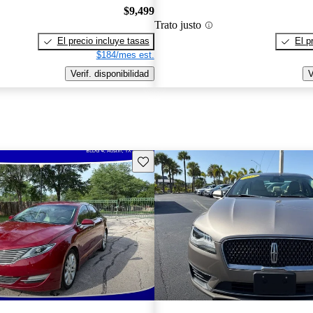
$9,499
Trato justo
El precio incluye tasas
El p
$184/mes est.
Verif. disponibilidad
V
Guarda este Aviso