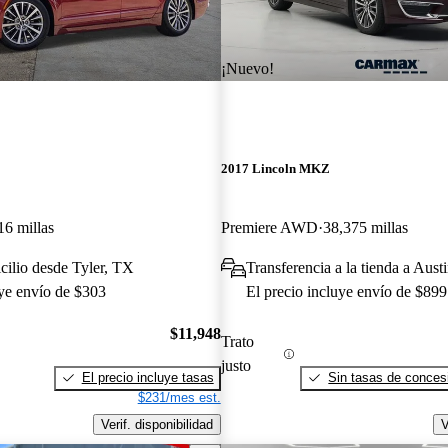
¡Nuevo!
2017 Lincoln MKZ
16 millas
Premiere AWD
38,375 millas
cilio desde Tyler, TX
Transferencia a la tienda a Aust
uye envío de $303
El precio incluye envío de $899
$11,948
Trato
justo
El precio incluye tasas
Sin tasas de concesi
$231/mes est.
Verif. disponibilidad
V