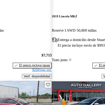
2019 Lincoln MKZ
las
Reserve I AWD
50,869 millas
Entrega a domicilio desde Stuar
El precio incluye envío de $993
$7,715
Trato justo
El precio incluye tasas
El p
$150/mes est.
Verif. disponibilidad
V
Guarda este Aviso