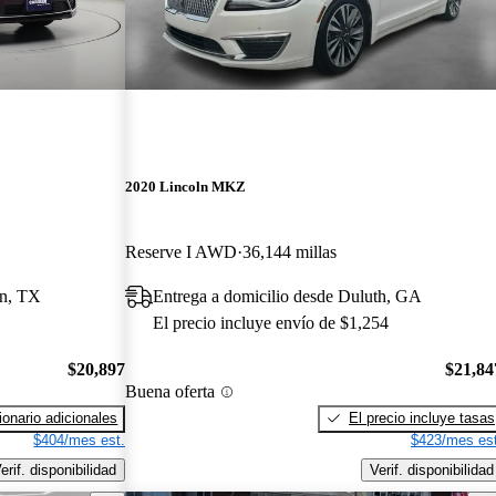
2020 Lincoln MKZ
Reserve I AWD
36,144 millas
in, TX
Entrega a domicilio desde Duluth, GA
El precio incluye envío de $1,254
$20,897
$21,84
Buena oferta
onario adicionales
El precio incluye tasas
$404/mes est.
$423/mes est
erif. disponibilidad
Verif. disponibilidad