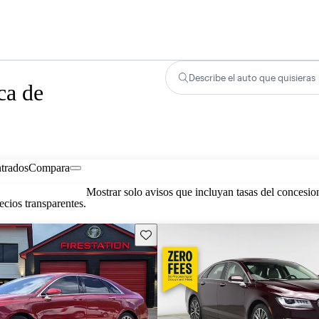
Describe el auto que quisieras
ca de
trados
Compara
Mostrar solo avisos que incluyan tasas del concesio
cios transparentes.
Guarda este Aviso