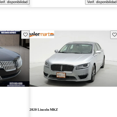
erif. disponibilidad
Verif. disponibilidad
Guarda este Aviso
Gu
2020 Lincoln MKZ