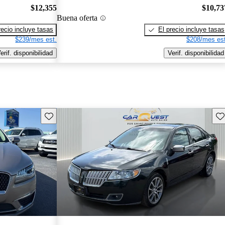
$12,355
$10,73
Buena oferta
recio incluye tasas
El precio incluye tasas
$239/mes est.
$208/mes est
erif. disponibilidad
Verif. disponibilidad
Guarda este Aviso
Gu