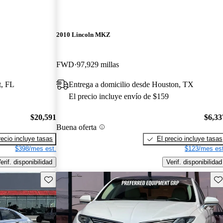
2010 Lincoln MKZ
FWD
97,929 millas
t, FL
Entrega a domicilio desde Houston, TX
El precio incluye envío de $159
$20,591
$6,33
Buena oferta
recio incluye tasas
El precio incluye tasas
$398/mes est.
$123/mes est
erif. disponibilidad
Verif. disponibilidad
Guarda este Aviso
Gu