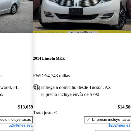
2014 Lincoln MKZ
s
FWD
54,743 millas
lywood, FL
Entrega a domicilio desde Tucson, AZ
65
El precio incluye envío de $790
$13,659
$14,58
Trato justo
recio incluye tasas
El precio incluye tasas
$264/mes est.
$282/mes est