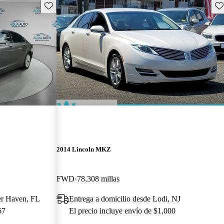
Guarda este Aviso
Gu
2014 Lincoln MKZ
FWD
78,308 millas
er Haven, FL
Entrega a domicilio desde Lodi, NJ
67
El precio incluye envío de $1,000