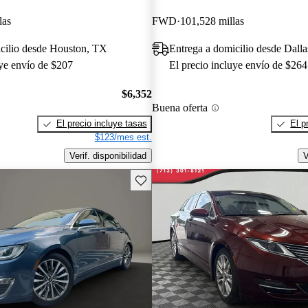
las
FWD
101,528 millas
cilio desde Houston, TX
Entrega a domicilio desde Dall
uye envío de $207
El precio incluye envío de $264
$6,352
Buena oferta
El precio incluye tasas
El p
$123/mes est.
Verif. disponibilidad
V
Guarda este Aviso