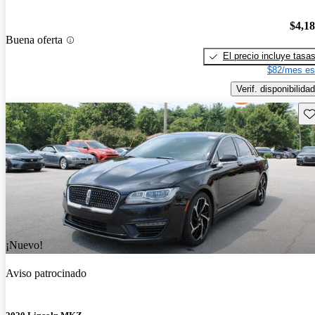
$4,1
Buena oferta
El precio incluye tasa
$82/mes es
Verif. disponibilidad
Gu
¡Nuevo!
Aviso patrocinado