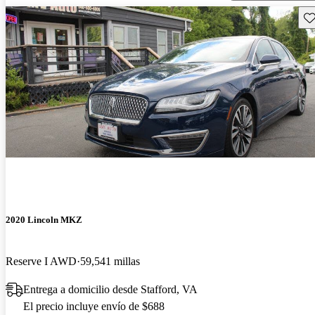
Gu
2020 Lincoln MKZ
Reserve I AWD
59,541 millas
Entrega a domicilio desde Stafford, VA
El precio incluye envío de $688