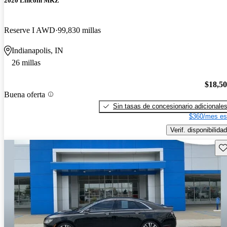
2020 Lincoln MKZ
Reserve I AWD
99,830 millas
Indianapolis, IN
26 millas
$18,5
Buena oferta
Sin tasas de concesionario adicionale
$360/mes es
Verif. disponibilidad
Gu