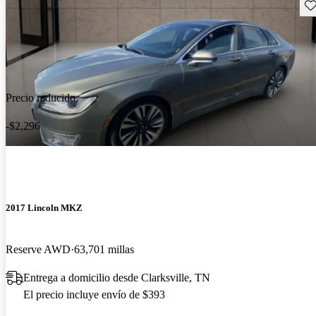
Gu
Precio reducido
-$2,296
2017 Lincoln MKZ
Reserve AWD
63,701 millas
Entrega a domicilio desde Clarksville, TN
El precio incluye envío de $393