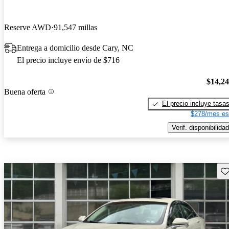
Reserve AWD
91,547 millas
Entrega a domicilio desde Cary, NC
El precio incluye envío de $716
$14,2
Buena oferta
El precio incluye tasa
$278/mes es
Verif. disponibilidad
Gu