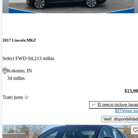
2017 Lincoln MKZ
Select FWD
94,213 millas
Kokomo, IN
34 millas
$13,9
Trato justo
El precio incluye tasa
$273/mes es
Verif. disponibilidad
Gu