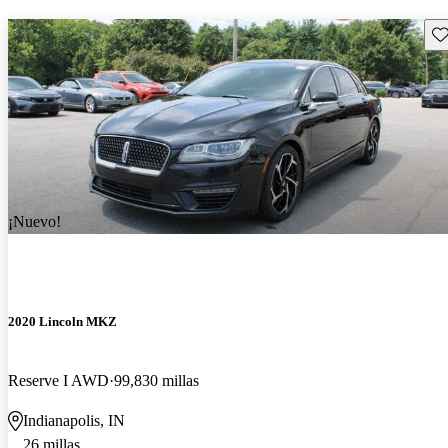
Gu
¡Nuevo!
2020 Lincoln MKZ
Reserve I AWD
99,830 millas
Indianapolis, IN
26 millas