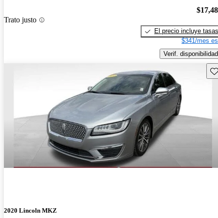
$17,4
Trato justo
El precio incluye tasa
$341/mes es
Verif. disponibilidad
Gu
2020 Lincoln MKZ