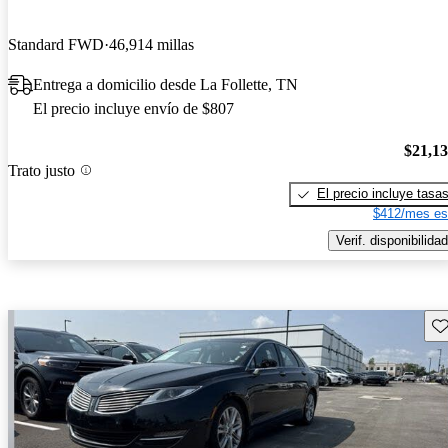
Standard FWD
46,914 millas
Entrega a domicilio desde La Follette, TN
El precio incluye envío de $807
$21,1
Trato justo
El precio incluye tasa
$412/mes es
Verif. disponibilidad
Gu