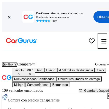
CarGurus: Autos nuevos y usados
Obtene
Con Modo de concesionario
150K+
Lincoln MKZ usados en venta cerca de
Anderson, IN
Compara
Filtro (2)
Ordenar
Lincoln
MKZ
Año
Precio
A 50 millas de distancia
Color
Nuevos/Usados/Certificados
Ocultar resultados de entrega
Millaje
Características
Borrar todo
109 vehículos encontrados
Guardar búsque
Compra con precios transparentes.