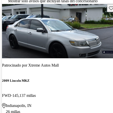
Mostrar solo avisos que incluyan tasas del concesionario
Gu
Patrocinado por
Xtreme Autos Mall
2009 Lincoln MKZ
FWD
145,137 millas
Indianapolis, IN
26 millas