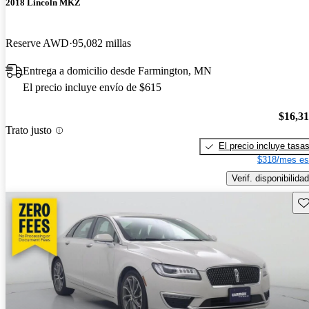
2018 Lincoln MKZ
Reserve AWD
95,082 millas
Entrega a domicilio desde Farmington, MN
El precio incluye envío de $615
$16,3
Trato justo
El precio incluye tasa
$318/mes es
Verif. disponibilidad
Gu