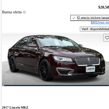
$20,5
Buena oferta
El precio incluye tasa
$401/mes es
Verif. disponibilidad
Gu
2017 Lincoln MKZ