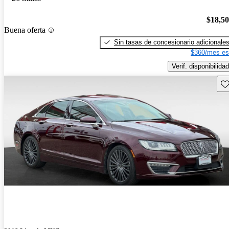
$18,5
Buena oferta
Sin tasas de concesionario adicionale
$360/mes es
Verif. disponibilidad
Gu