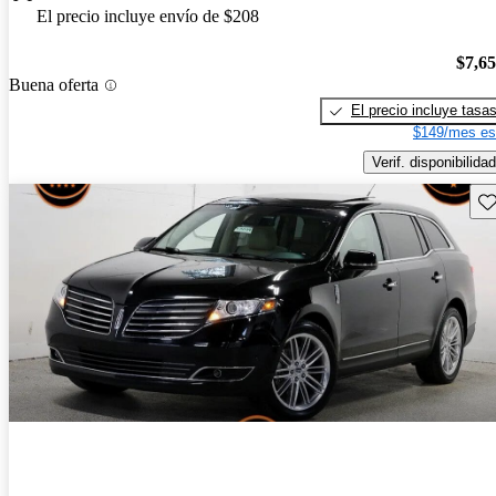
El precio incluye envío de $208
$7,6
Buena oferta
El precio incluye tasa
$149/mes es
Verif. disponibilidad
Gu