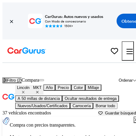
CarGurus: Autos nuevos y usados
Obtene
Con Modo de concesionario
150K+
Lincoln MKT usados en venta cerca de
Aurora, IL
Compara
Filtro (2)
Ordenar
Lincoln
MKT
Año
Precio
Color
Millaje
A 50 millas de distancia
Ocultar resultados de entrega
Nuevos/Usados/Certificados
Carrocería
Borrar todo
37 vehículos encontrados
Guardar búsque
Compra con precios transparentes.