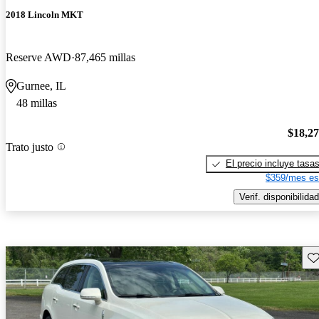
2018 Lincoln MKT
Reserve AWD
87,465 millas
Gurnee, IL
48 millas
$18,2
Trato justo
El precio incluye tasa
$359/mes es
Verif. disponibilidad
Gu