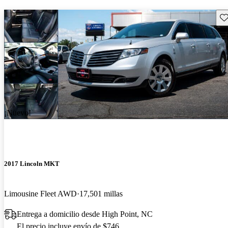
Gu
¡Nuevo!
2017 Lincoln MKT
Limousine Fleet AWD
17,501 millas
Entrega a domicilio desde High Point, NC
El precio incluye envío de $746