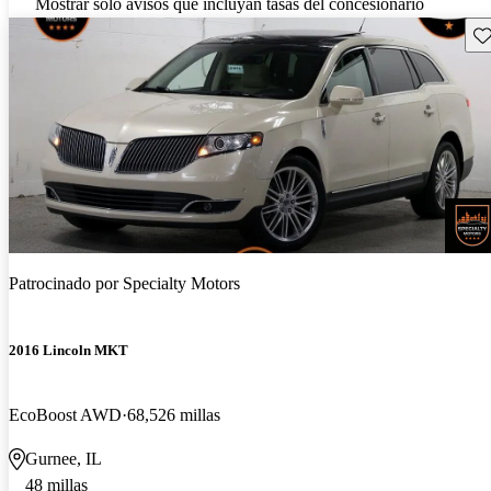
Mostrar solo avisos que incluyan tasas del concesionario
Gu
Patrocinado por
Specialty Motors
2016 Lincoln MKT
EcoBoost AWD
68,526 millas
Gurnee, IL
48 millas