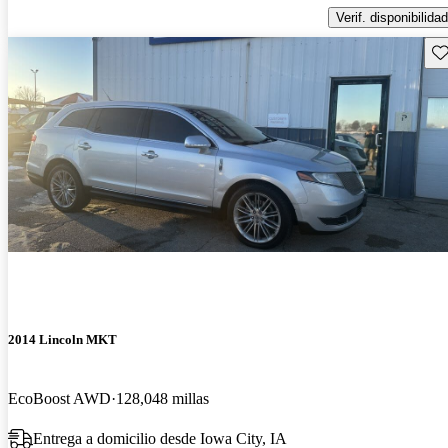
Verif. disponibilidad
Gu
2014 Lincoln MKT
EcoBoost AWD
128,048 millas
Entrega a domicilio desde Iowa City, IA