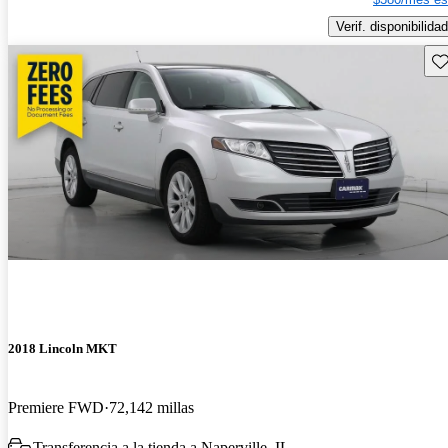
Verif. disponibilidad
Gu
2018 Lincoln MKT
Premiere FWD
72,142 millas
Transferencia a la tienda a Naperville, IL