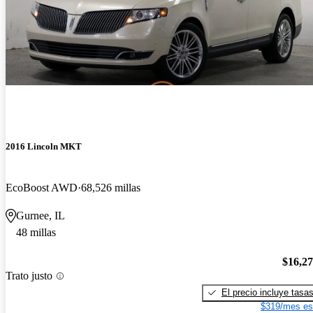
2016 Lincoln MKT
EcoBoost AWD
68,526 millas
Gurnee, IL
48 millas
$16,2
Trato justo
El precio incluye tasa
$319/mes es