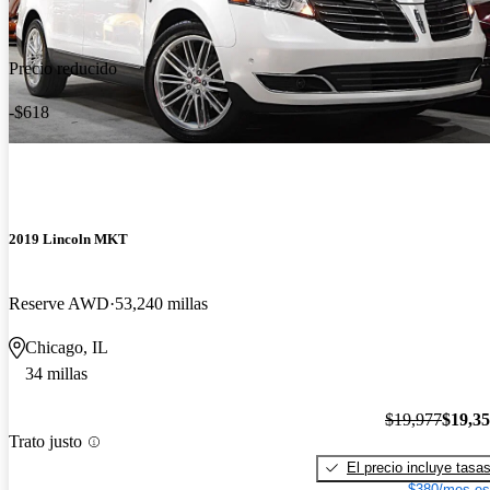
Precio reducido
-$618
2019 Lincoln MKT
Reserve AWD
53,240 millas
Chicago, IL
34 millas
$19,977
$19,3
Trato justo
El precio incluye tasa
$380/mes es