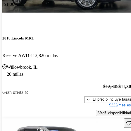
-$1,000
2018 Lincoln MKT
Reserve AWD
113,826 millas
Willowbrook, IL
20 millas
$12,305
$11,3
Gran oferta
El precio incluye tasa
$222/mes es
Verif. disponibilidad
Gu