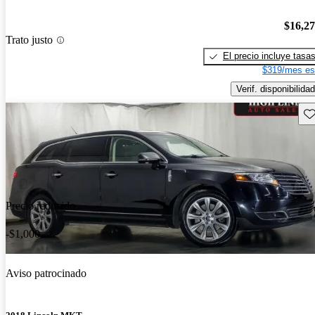
$16,2
Trato justo
El precio incluye tasa
$319/mes es
Verif. disponibilidad
Gu
Precio reducido
-$1,000
Aviso patrocinado