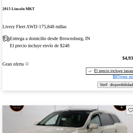
2015 Lincoln MKT
Livery Fleet AWD
175,848 millas
Entrega a domicilio desde Brownsburg, IN
El precio incluye envío de $248
$4,9
Gran oferta
El precio incluye tasa
$97/mes es
Verif. disponibilidad
Gu