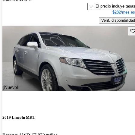
El precio incluye tasa
$282/mes es
Verif. disponibilidad
Gu
¡Nuevo!
2019 Lincoln MKT