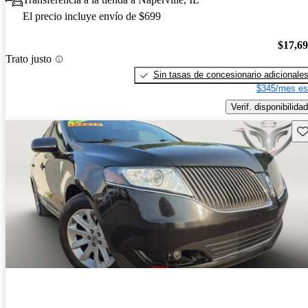
El precio incluye envío de $699
$17,6
Trato justo
Sin tasas de concesionario adicionale
$345/mes es
Verif. disponibilidad
Gu