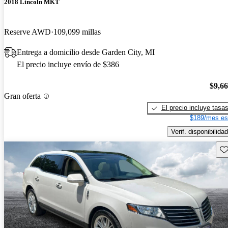
2018 Lincoln MKT
Reserve AWD
109,099 millas
Entrega a domicilio desde Garden City, MI
El precio incluye envío de $386
$9,6
Gran oferta
El precio incluye tasa
$189/mes es
Verif. disponibilidad
Gu