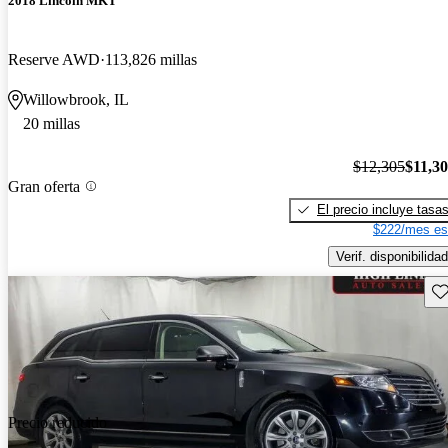
2018 Lincoln MKT
Reserve AWD
113,826 millas
Willowbrook, IL
20 millas
$12,305
$11,3
Gran oferta
El precio incluye tasa
$222/mes es
Verif. disponibilidad
Gu
Precio reducido