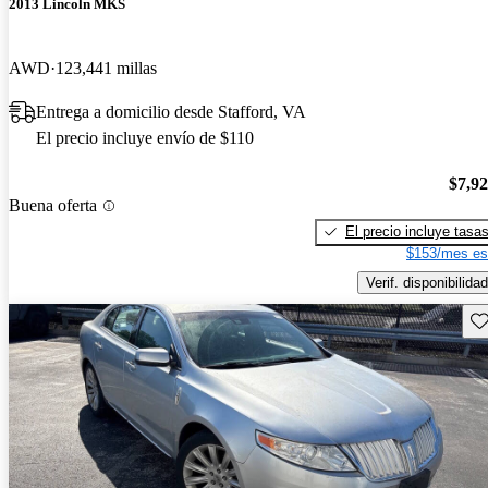
2013 Lincoln MKS
AWD
123,441 millas
Entrega a domicilio desde Stafford, VA
El precio incluye envío de $110
$7,9
Buena oferta
El precio incluye tasa
$153/mes es
Verif. disponibilidad
Gu