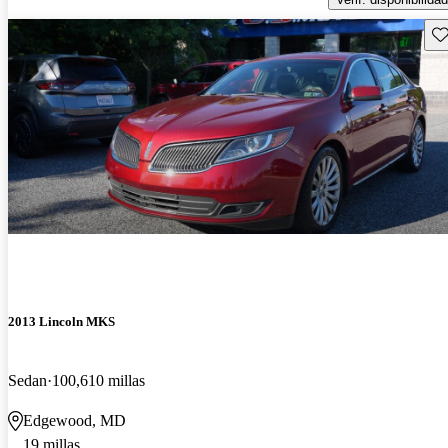
Gu
2013 Lincoln MKS
Sedan
100,610 millas
Edgewood, MD
19 millas