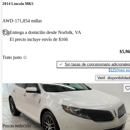
2014 Lincoln MKS
AWD
171,854 millas
Entrega a domicilio desde Norfolk, VA
El precio incluye envío de $166
$5,9
Trato justo
Sin tasas de concesionario adicionale
$115/mes es
Verif. disponibilidad
Gu
Precio reducido