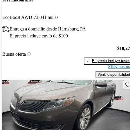
2012 Lincoln MKS
EcoBoost AWD
73,041 millas
Entrega a domicilio desde Harrisburg, PA
El precio incluye envío de $100
$10,2
Buena oferta
El precio incluye tasa
$198/mes es
Verif. disponibilidad
Gu