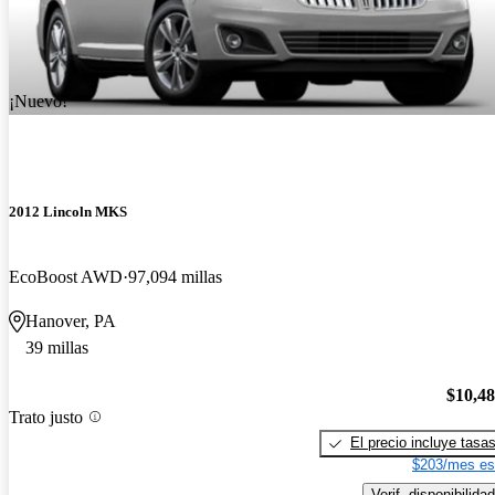
¡Nuevo!
2012 Lincoln MKS
EcoBoost AWD
97,094 millas
Hanover, PA
39 millas
$10,4
Trato justo
El precio incluye tasa
$203/mes es
Verif. disponibilidad