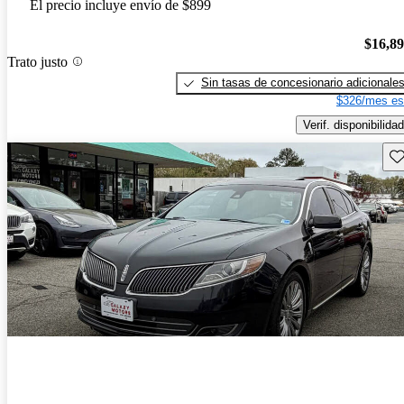
El precio incluye envío de $899
$16,8
Trato justo
Sin tasas de concesionario adicionale
$326/mes es
Verif. disponibilidad
Gu