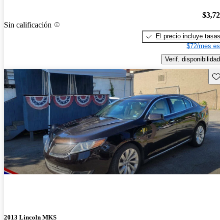
$3,7
Sin calificación
El precio incluye tasa
$72/mes es
Verif. disponibilidad
Gu
2013 Lincoln MKS