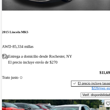
2015 Lincoln MKS
AWD
85,334 millas
Entrega a domicilio desde Rochester, NY
El precio incluye envío de $270
$11,6
Trato justo
El precio incluye tasa
$226/mes es
Verif. disponibilidad
Gu