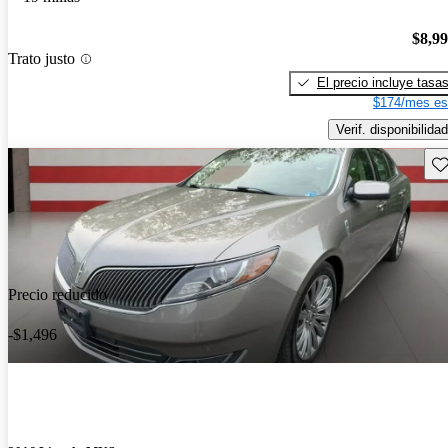
$8,9
Trato justo
El precio incluye tasa
$174/mes es
Verif. disponibilidad
Gu
Precio reducido
-$1,496