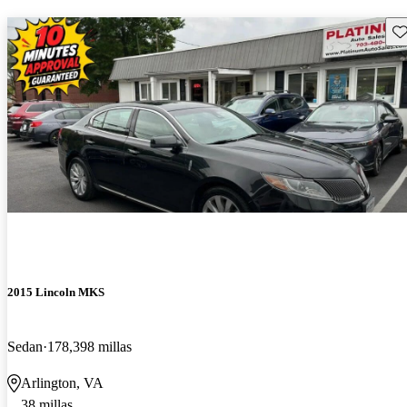
Gu
2015 Lincoln MKS
Sedan
178,398 millas
Arlington, VA
38 millas