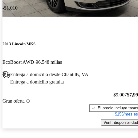
-$1,010
2013 Lincoln MKS
EcoBoost AWD
96,548 millas
Entrega a domicilio desde Chantilly, VA
Entrega a domicilio gratuita
$9,007
$7,9
Gran oferta
El precio incluye tasa
$155/mes es
Verif. disponibilidad