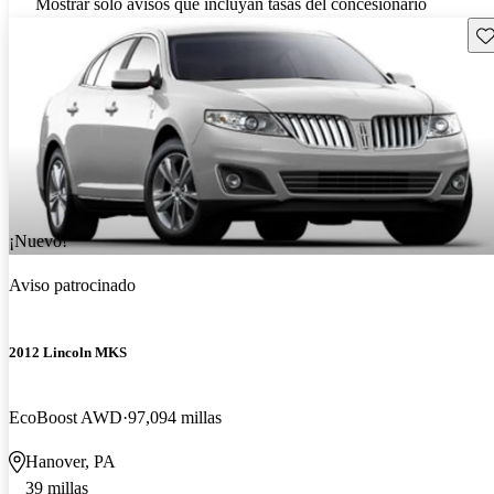
Mostrar solo avisos que incluyan tasas del concesionario
Gu
¡Nuevo!
Aviso patrocinado
2012 Lincoln MKS
EcoBoost AWD
97,094 millas
Hanover, PA
39 millas