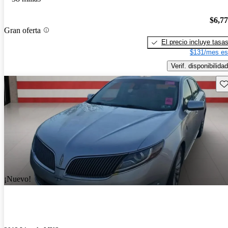
$6,7
Gran oferta
El precio incluye tasa
$131/mes es
Verif. disponibilidad
Gu
¡Nuevo!