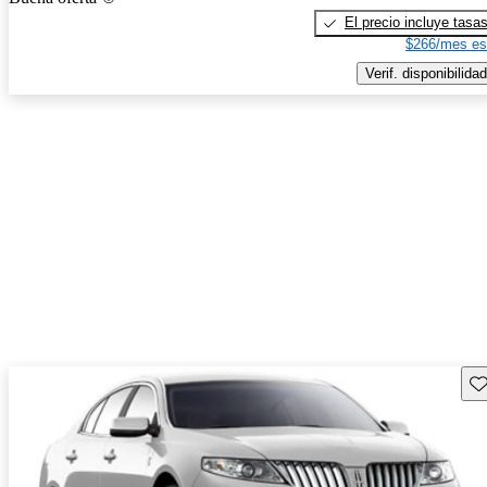
El precio incluye tasa
$266/mes es
Verif. disponibilidad
Gu