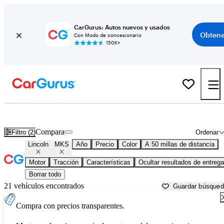
CarGurus: Autos nuevos y usados
Obtene
Con Modo de concesionario
150K+
Lincoln MKS usados en venta cerca de
Baltimore, MD
Compara
Filtro (2)
Ordenar
Lincoln
MKS
Año
Precio
Color
A 50 millas de distancia
Motor
Tracción
Características
Ocultar resultados de entrega
Borrar todo
21 vehículos encontrados
Guardar búsque
Compra con precios transparentes.