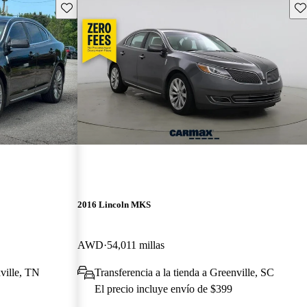
Guarda este Aviso
Gu
2016 Lincoln MKS
AWD
54,011 millas
ville, TN
Transferencia a la tienda a Greenville, SC
El precio incluye envío de $399