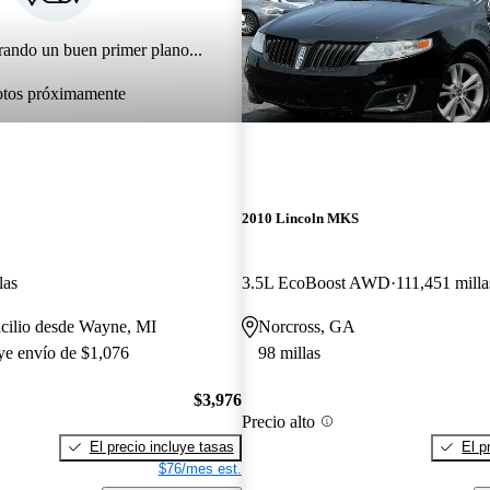
rando un buen primer plano...
otos próximamente
2010 Lincoln MKS
las
3.5L EcoBoost AWD
111,451 milla
icilio desde Wayne, MI
Norcross, GA
uye envío de $1,076
98 millas
$3,976
Precio alto
El precio incluye tasas
El p
$76/mes est.