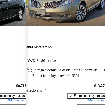
2013 Lincoln MKS
s
AWD
84,861 millas
Entrega a domicilio desde South Bloomfield, O
El precio incluye envío de $361
$8,716
$13,27
Precio alto
recio incluye tasas
El precio incluye tasas
$167/mes est.
$254/mes est