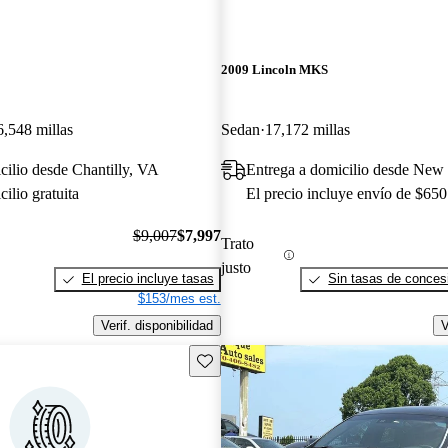
2009 Lincoln MKS
6,548 millas
Sedan
17,172 millas
cilio desde Chantilly, VA
Entrega a domicilio desde New 
ilio gratuita
El precio incluye envío de $650
$9,007
$7,997
Trato
justo
El precio incluye tasas
Sin tasas de concesi
$153/mes est.
Verif. disponibilidad
V
Guarda este Aviso