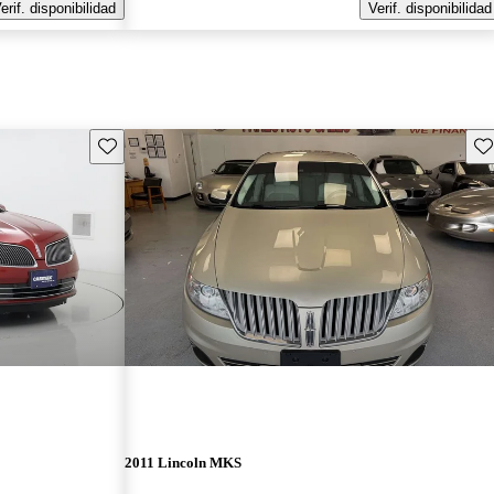
erif. disponibilidad
Verif. disponibilidad
Guarda este Aviso
Gu
2011 Lincoln MKS