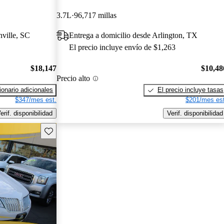
3.7L
96,717 millas
nville, SC
Entrega a domicilio desde Arlington, TX
El precio incluye envío de $1,263
$18,147
$10,48
Precio alto
onario adicionales
El precio incluye tasas
$347/mes est.
$201/mes est
erif. disponibilidad
Verif. disponibilidad
Guarda este Aviso