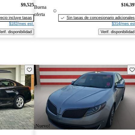
$9,525
$16,39
Buena
oferta
recio incluye tasas
Sin tasas de concesionario adicionales
$182/mes est.
$314/mes est
erif. disponibilidad
Verif. disponibilidad
Guarda este Aviso
Gu
¡Nuevo!