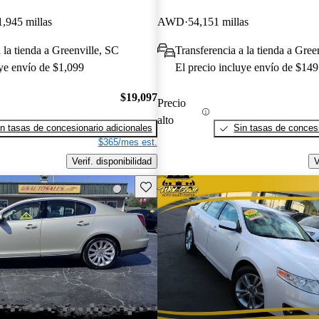
1,945 millas
AWD
54,151 millas
 la tienda a Greenville, SC
Transferencia a la tienda a Gree
uye envío de $1,099
El precio incluye envío de $149
$19,097
Precio
alto
n tasas de concesionario adicionales
Sin tasas de concesi
$365/mes est.
Verif. disponibilidad
V
Guarda este Aviso