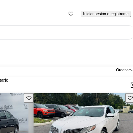
Iniciar sesión o registrarse
Ordenar
nario
Guarda este Aviso
Gu