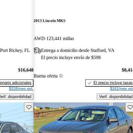
2013 Lincoln MKS
AWD
123,441 millas
Port Richey, FL
Entrega a domicilio desde Stafford, VA
El precio incluye envío de $598
$16,648
$8,41
Buena oferta
onario adicionales
El precio incluye tasas
$318/mes est.
$161/mes est
erif. disponibilidad
Verif. disponibilidad
Guarda este Aviso
Gu