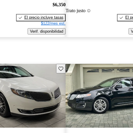
$6,350
Trato justo
El precio incluye tasas
El p
$122/mes est.
Verif. disponibilidad
V
Guarda este Aviso