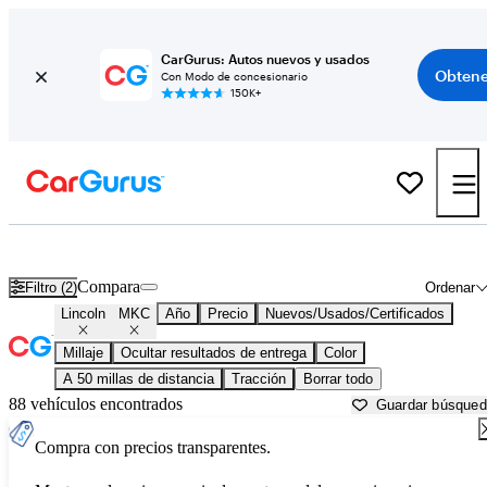
CarGurus: Autos nuevos y usados
Obtene
Con Modo de concesionario
150K+
Lincoln MKC usados en venta cerca de
Baltimore, MD
Compara
Filtro (2)
Ordenar
Lincoln
MKC
Año
Precio
Nuevos/Usados/Certificados
Millaje
Ocultar resultados de entrega
Color
A 50 millas de distancia
Tracción
Borrar todo
88 vehículos encontrados
Guardar búsque
Compra con precios transparentes.