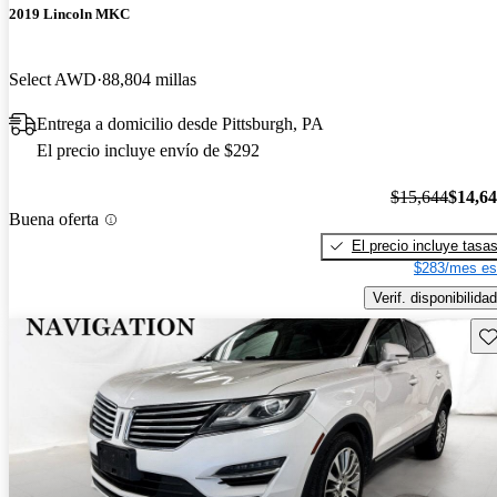
2019 Lincoln MKC
Select AWD
88,804 millas
Entrega a domicilio desde Pittsburgh, PA
El precio incluye envío de $292
$15,644
$14,6
Buena oferta
El precio incluye tasa
$283/mes es
Verif. disponibilidad
Gu