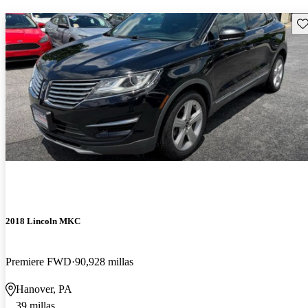
Gu
2018 Lincoln MKC
Premiere FWD
90,928 millas
Hanover, PA
39 millas