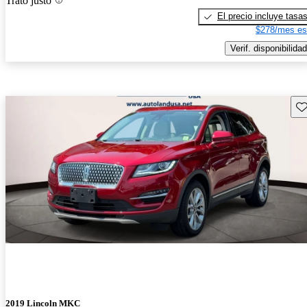
Trato justo
El precio incluye tasa
$278/mes es
Verif. disponibilidad
Gu
2019 Lincoln MKC