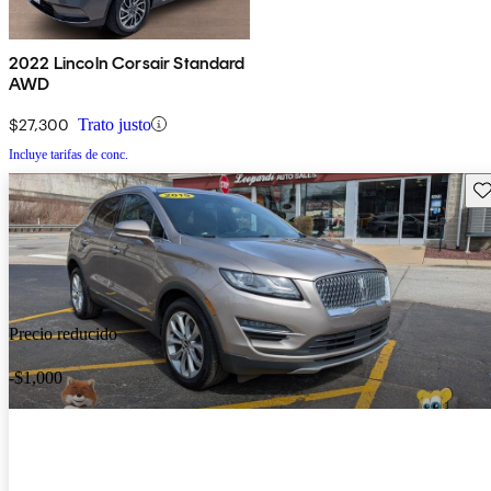
2022 Lincoln Corsair Standard
AWD
$27,300
Trato justo
Incluye tarifas de conc.
Gu
Precio reducido
-$1,000