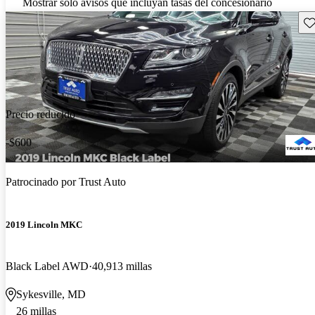
Mostrar solo avisos que incluyan tasas del concesionario
Gu
Precio reducido
-$600
Patrocinado por
Trust Auto
2019 Lincoln MKC
Black Label AWD
40,913 millas
Sykesville, MD
26 millas