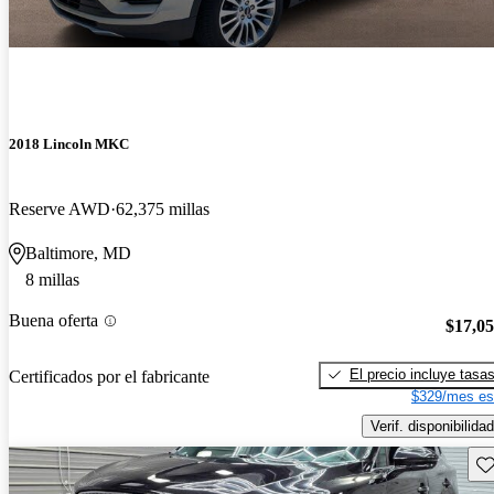
2018 Lincoln MKC
Reserve AWD
62,375 millas
Baltimore, MD
8 millas
Buena oferta
$17,0
El precio incluye tasa
Certificados por el fabricante
$329/mes es
Verif. disponibilidad
Gu