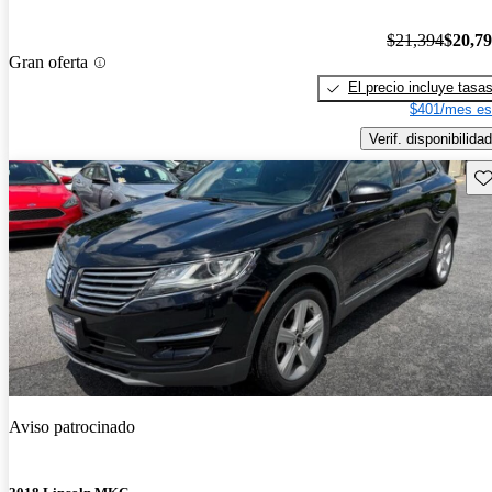
$21,394
$20,7
Gran oferta
El precio incluye tasa
$401/mes es
Verif. disponibilidad
Gu
Aviso patrocinado