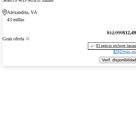
Select FWD
90,631 millas
Alexandria, VA
43 millas
$12,999
$12,4
Gran oferta
El precio incluye tasa
$241/mes es
Verif. disponibilidad