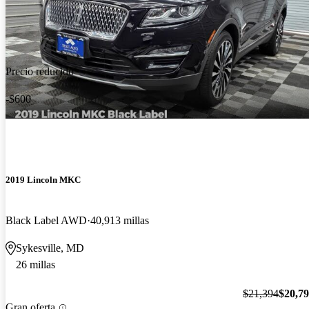
Precio reducido
-$600
2019 Lincoln MKC
Black Label AWD
40,913 millas
Sykesville, MD
26 millas
$21,394
$20,7
Gran oferta