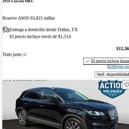
2016 Lincoln MKC
Reserve AWD
93,821 millas
Entrega a domicilio desde Dallas, TX
El precio incluye envío de $1,514
$12,3
Trato justo
El precio incluye tasa
$239/mes es
Verif. disponibilidad
Gu