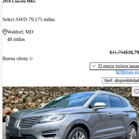
2016 Lincoln MKC
Select AWD
79,175 millas
Waldorf, MD
48 millas
$11,794
$10,7
Buena oferta
El precio incluye tasa
$209/mes es
Verif. disponibilidad
Gu