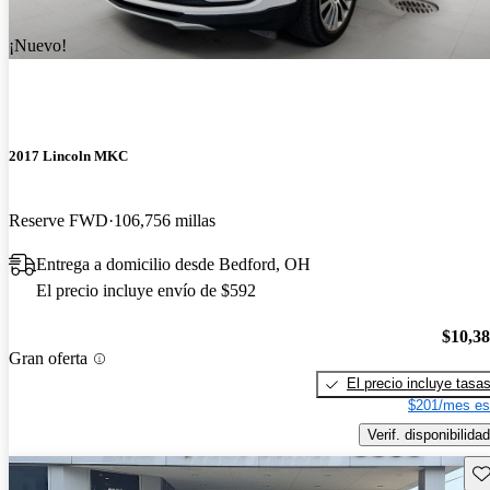
¡Nuevo!
2017 Lincoln MKC
Reserve FWD
106,756 millas
Entrega a domicilio desde Bedford, OH
El precio incluye envío de $592
$10,3
Gran oferta
El precio incluye tasa
$201/mes es
Verif. disponibilidad
Gu