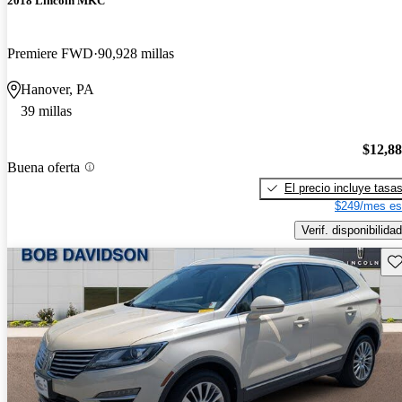
2018 Lincoln MKC
Premiere FWD
90,928 millas
Hanover, PA
39 millas
$12,8
Buena oferta
El precio incluye tasa
$249/mes es
Verif. disponibilidad
Gu