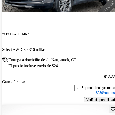
¡Nuevo!
2017 Lincoln MKC
Select AWD
80,316 millas
Entrega a domicilio desde Naugatuck, CT
El precio incluye envío de $241
$12,2
Gran oferta
El precio incluye tasa
$236/mes es
Verif. disponibilidad
Gu