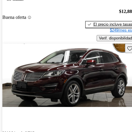
$12,8
Buena oferta
El precio incluye tasa
$249/mes es
Verif. disponibilidad
Gu