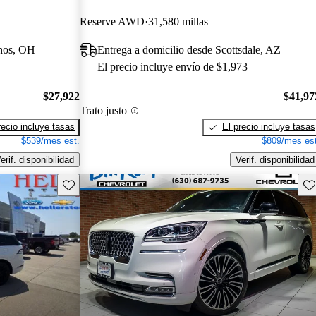
Reserve AWD
31,580 millas
phos, OH
Entrega a domicilio desde Scottsdale, AZ
El precio incluye envío de $1,973
$27,922
$41,97
Trato justo
recio incluye tasas
El precio incluye tasas
$539/mes est.
$809/mes est
erif. disponibilidad
Verif. disponibilidad
Guarda este Aviso
Gu