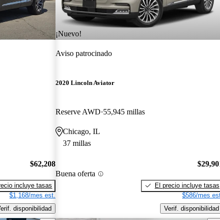
¡Nuevo!
Aviso patrocinado
2020 Lincoln Aviator
Reserve AWD
55,945 millas
Chicago, IL
37 millas
$62,208
$29,90
Buena oferta
recio incluye tasas
El precio incluye tasas
$1,168/mes est.
$586/mes est
erif. disponibilidad
Verif. disponibilidad