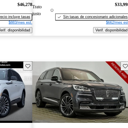
$46,278
$33,99
Trato
justo
recio incluye tasas
Sin tasas de concesionario adicionales
$883/mes est.
$662/mes est
erif. disponibilidad
Verif. disponibilidad
Guarda este Aviso
Gu