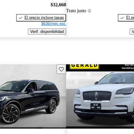
$32,660
Trato justo
El precio incluye tasas
El p
$636/mes est.
Verif. disponibilidad
V
Guarda este Aviso