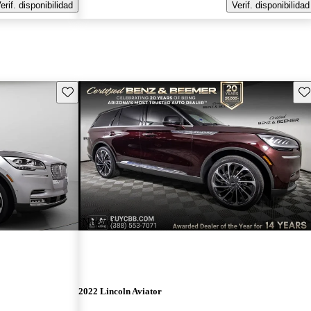
erif. disponibilidad
Verif. disponibilidad
Guarda este Aviso
Gu
¡Nuevo!
2022 Lincoln Aviator