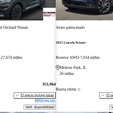
d Orchard Nissan
Aviso patrocinado
2025 Lincoln Aviator
27,674 millas
Reserve AWD
7,034 millas
Melrose Park, IL
26 millas
$51,964
Buena oferta
El precio incluye tasas
El p
$992/mes est.
Verif. disponibilidad
V