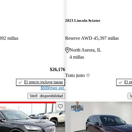
2023 Lincoln Aviator
892 millas
Reserve AWD
45,397 millas
North Aurora, IL
4 millas
$26,176
Trato justo
El precio incluye tasas
El p
$509/mes est.
Verif. disponibilidad
V
Guarda este Aviso