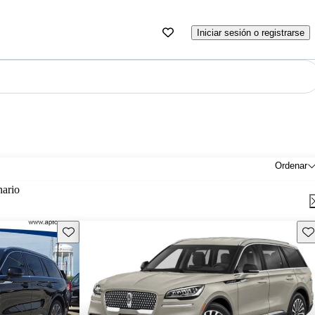
Iniciar sesión o registrarse
Ordenar
nario
Guarda este Aviso
Gu