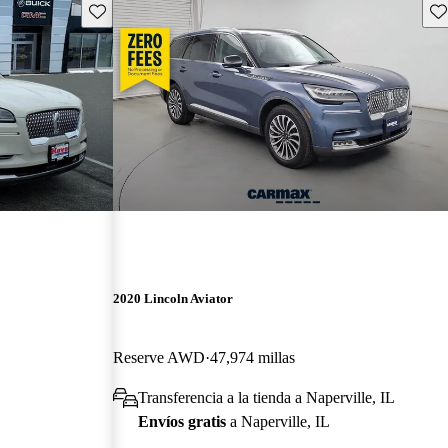
Guarda este Aviso
Gu
2020 Lincoln Aviator
Reserve AWD
47,974 millas
Transferencia a la tienda a Naperville, IL
Envíos gratis
a Naperville, IL