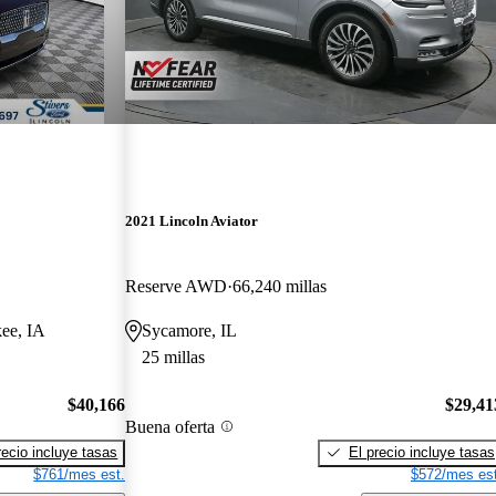
2021 Lincoln Aviator
Reserve AWD
66,240 millas
kee, IA
Sycamore, IL
25 millas
$40,166
$29,41
Buena oferta
recio incluye tasas
El precio incluye tasas
$761/mes est.
$572/mes est