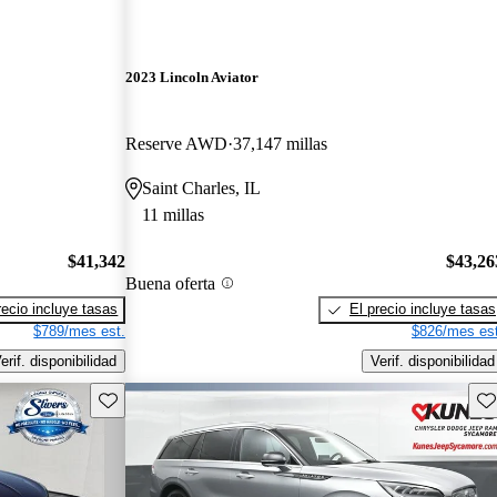
2023 Lincoln Aviator
Reserve AWD
37,147 millas
Saint Charles, IL
11 millas
$41,342
$43,26
Buena oferta
recio incluye tasas
El precio incluye tasas
$789/mes est.
$826/mes est
erif. disponibilidad
Verif. disponibilidad
Guarda este Aviso
Gu