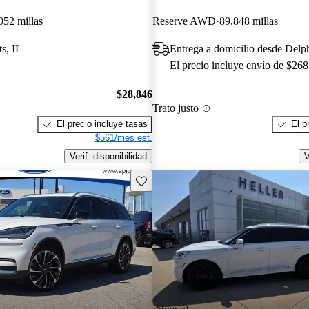
052 millas
Reserve AWD
89,848 millas
s, IL
Entrega a domicilio desde Del
El precio incluye envío de $268
$28,846
Trato justo
El precio incluye tasas
El p
$561/mes est.
Verif. disponibilidad
V
Guarda este Aviso