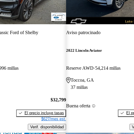
assic Ford of Shelby
Aviso patrocinado
2022 Lincoln Aviator
996 millas
Reserve AWD
54,214 millas
Toccoa, GA
37 millas
$32,799
Buena oferta
El precio incluye tasas
El p
$627/mes est.
Verif. disponibilidad
V