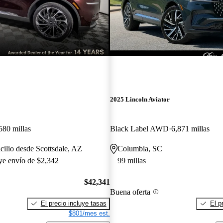
2025 Lincoln Aviator
580 millas
Black Label AWD
6,871 millas
cilio desde Scottsdale, AZ
Columbia, SC
uye envío de $2,342
99 millas
$42,341
Buena oferta
El precio incluye tasas
El p
$801/mes est.