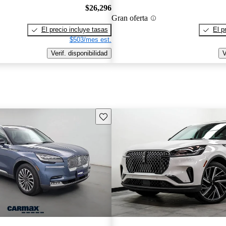
$26,296
Gran oferta
El precio incluye tasas
El p
$503/mes est.
Verif. disponibilidad
V
Guarda este Aviso