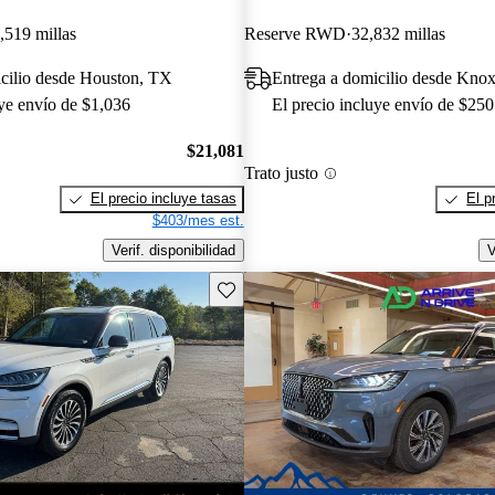
,519 millas
Reserve RWD
32,832 millas
cilio desde Houston, TX
Entrega a domicilio desde Knox
uye envío de $1,036
El precio incluye envío de $250
$21,081
Trato justo
El precio incluye tasas
El p
$403/mes est.
Verif. disponibilidad
V
Guarda este Aviso