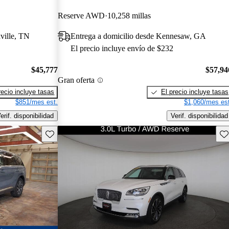
Reserve AWD
10,258 millas
ville, TN
Entrega a domicilio desde Kennesaw, GA
El precio incluye envío de $232
$45,777
$57,94
Gran oferta
recio incluye tasas
El precio incluye tasas
$851/mes est.
$1,060/mes est
erif. disponibilidad
Verif. disponibilidad
Guarda este Aviso
Gu