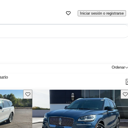
Iniciar sesión o registrarse
Ordenar
nario
Guarda este Aviso
Gu