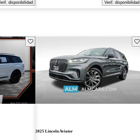
erif. disponibilidad
Verif. disponibilidad
Guarda este Aviso
Gu
2025 Lincoln Aviator