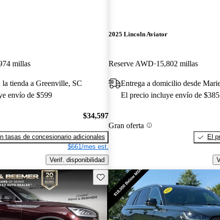
2025 Lincoln Aviator
974 millas
Reserve AWD
15,802 millas
 la tienda a Greenville, SC
Entrega a domicilio desde Mari
uye envío de $599
El precio incluye envío de $385
$34,597
Gran oferta
n tasas de concesionario adicionales
El p
$661/mes est.
Verif. disponibilidad
V
Guarda este Aviso