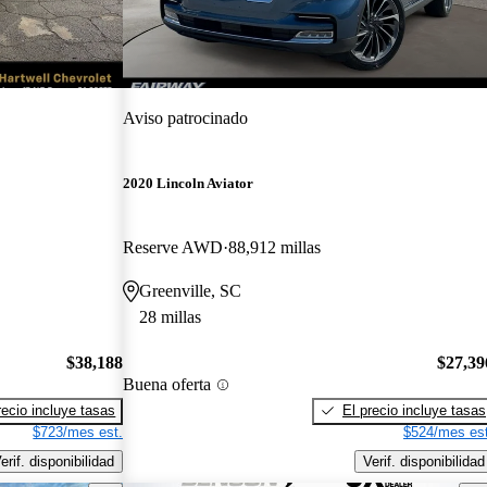
Aviso patrocinado
2020 Lincoln Aviator
Reserve AWD
88,912 millas
Greenville, SC
28 millas
$38,188
$27,39
Buena oferta
recio incluye tasas
El precio incluye tasas
$723/mes est.
$524/mes est
erif. disponibilidad
Verif. disponibilidad