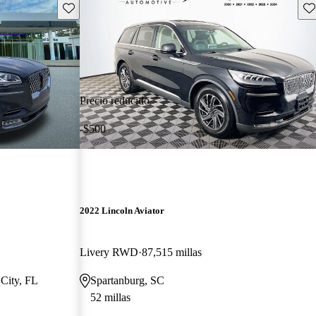
Guarda este Aviso
Gu
Precio reducido
-$500
2022 Lincoln Aviator
Livery RWD
87,515 millas
 City, FL
Spartanburg, SC
52 millas