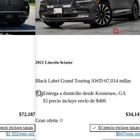
2021 Lincoln Aviator
Black Label Grand Touring AWD
67,014 millas
Entrega a domicilio desde Kennesaw, GA
El precio incluye envío de $406
$72,187
$34,14
Gran oferta
recio incluye tasas
El precio incluye tasas
$1,321/mes est.
$647/mes est