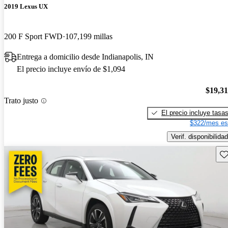
2019 Lexus UX
200 F Sport FWD
107,199 millas
Entrega a domicilio desde Indianapolis, IN
El precio incluye envío de $1,094
$19,3
Trato justo
El precio incluye tasa
$322/mes es
Verif. disponibilidad
Gu