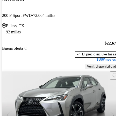
2019 Lexus UX
200 F Sport FWD
72,064 millas
Euless, TX
92 millas
$22,6
Buena oferta
El precio incluye tasa
$386/mes es
Verif. disponibilidad
Gu