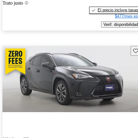
Trato justo
El precio incluye tasa
$477/mes es
Verif. disponibilidad
Gu