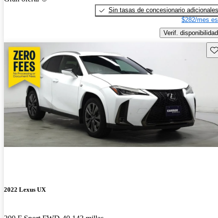
Sin tasas de concesionario adicionale
$282/mes es
Verif. disponibilidad
Gu
2022 Lexus UX