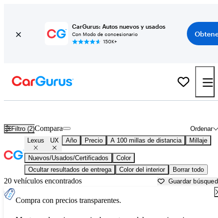
CarGurus: Autos nuevos y usados
Obtene
Con Modo de concesionario
150K+
Lexus UX usados en venta cerca de
Ardmore, OK
Compara
Filtro (2)
Ordenar
Lexus
UX
Año
Precio
A 100 millas de distancia
Millaje
Nuevos/Usados/Certificados
Color
Ocultar resultados de entrega
Color del interior
Borrar todo
20 vehículos encontrados
Guardar búsque
Compra con precios transparentes.