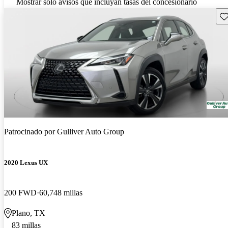
Mostrar solo avisos que incluyan tasas del concesionario
Gu
Patrocinado por
Gulliver Auto Group
2020 Lexus UX
200 FWD
60,748 millas
Plano, TX
83 millas