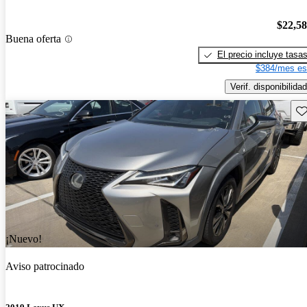
$22,5
Buena oferta
El precio incluye tasa
$384/mes es
Verif. disponibilidad
Gu
¡Nuevo!
Aviso patrocinado