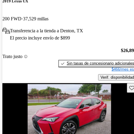
2019 Lexus UX
200 FWD
37,529 millas
Transferencia a la tienda a Denton, TX
El precio incluye envío de $899
$26,8
Trato justo
Sin tasas de concesionario adicionale
$466/mes es
Verif. disponibilidad
Gu