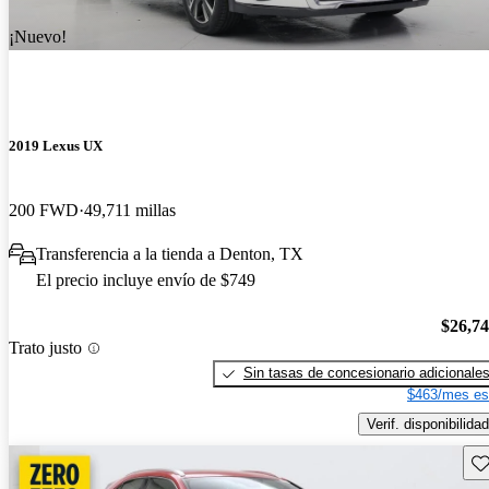
¡Nuevo!
2019 Lexus UX
200 FWD
49,711 millas
Transferencia a la tienda a Denton, TX
El precio incluye envío de $749
$26,7
Trato justo
Sin tasas de concesionario adicionale
$463/mes es
Verif. disponibilidad
Gu