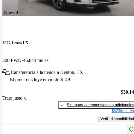
¡Nuevo!
2022 Lexus UX
200 FWD
46,843 millas
Transferencia a la tienda a Denton, TX
El precio incluye envío de $149
$30,1
Trato justo
Sin tasas de concesionario adicionale
$523/mes es
Verif. disponibilidad
Gu