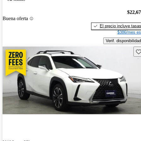
$22,6
Buena oferta
El precio incluye tasa
$386/mes es
Verif. disponibilidad
Gu