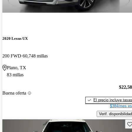
2020 Lexus UX
200 FWD
60,748 millas
Plano, TX
83 millas
$22,5
Buena oferta
El precio incluye tasa
$384/mes es
Verif. disponibilidad
Gu