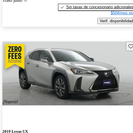
Trato justo
Sin tasas de concesionario adicionale
$504/mes es
Verif. disponibilidad
Gu
¡Nuevo!
2019 Lexus UX