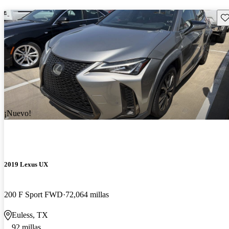
Gu
¡Nuevo!
2019 Lexus UX
200 F Sport FWD
72,064 millas
Euless, TX
92 millas