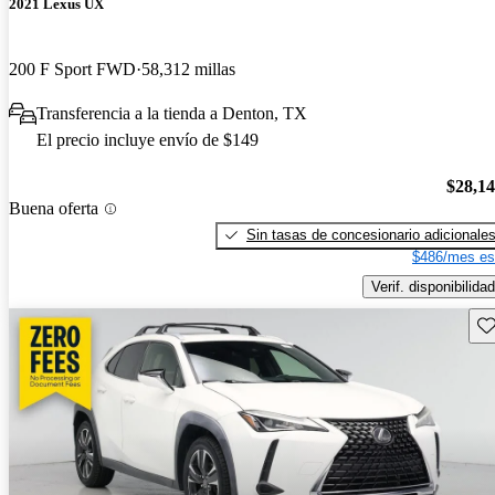
2021 Lexus UX
200 F Sport FWD
58,312 millas
Transferencia a la tienda a Denton, TX
El precio incluye envío de $149
$28,1
Buena oferta
Sin tasas de concesionario adicionale
$486/mes es
Verif. disponibilidad
Gu