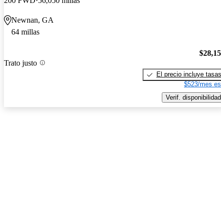
200 FWD
56,050 millas
Newnan, GA
64 millas
$28,1
Trato justo
El precio incluye tasa
$523/mes es
Verif. disponibilidad