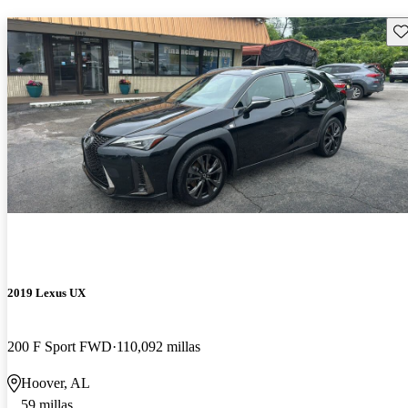
Gu
2019 Lexus UX
200 F Sport FWD
110,092 millas
Hoover, AL
59 millas