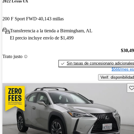
2022 Lexus UX
200 F Sport FWD
40,143 millas
Transferencia a la tienda a Birmingham, AL
El precio incluye envío de $1,499
$30,4
Trato justo
Sin tasas de concesionario adicionale
$566/mes es
Verif. disponibilidad
Gu