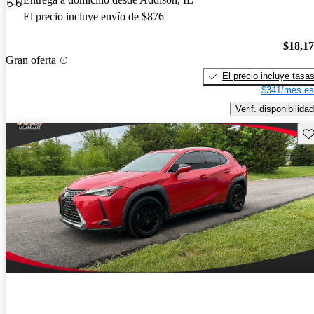
El precio incluye envío de $876
$18,1
Gran oferta
El precio incluye tasa
$341/mes es
Verif. disponibilidad
Gu