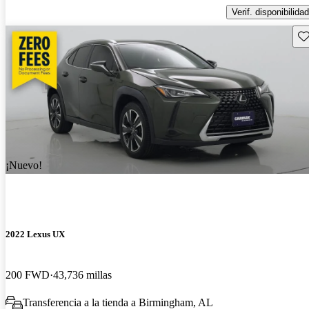
Verif. disponibilidad
Gu
¡Nuevo!
2022 Lexus UX
200 FWD
43,736 millas
Transferencia a la tienda a Birmingham, AL