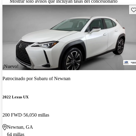
Mostrar solo avisos que incluyan tasas del concesionario
Gu
¡Nuevo!
Patrocinado por
Subaru of Newnan
2022 Lexus UX
200 FWD
56,050 millas
Newnan, GA
64 millas