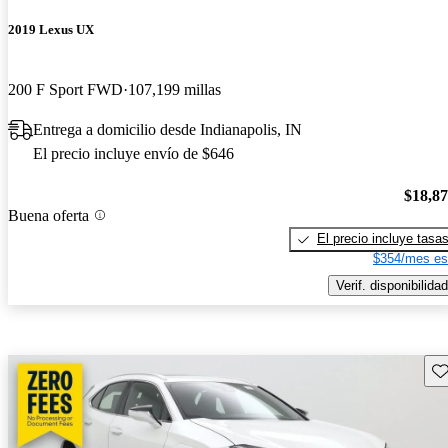
2019 Lexus UX
200 F Sport FWD
107,199 millas
Entrega a domicilio desde Indianapolis, IN
El precio incluye envío de $646
$18,8
Buena oferta
El precio incluye tasa
$354/mes es
Verif. disponibilidad
Gu