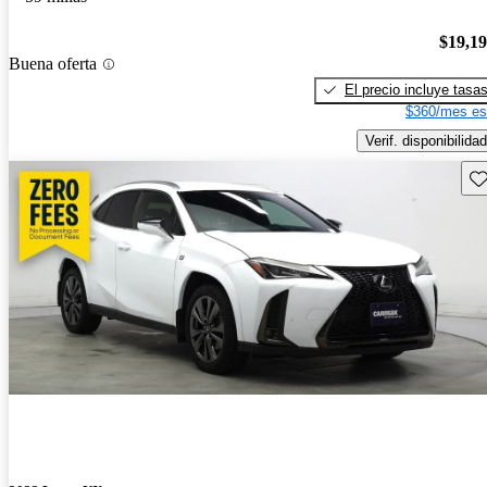
$19,1
Buena oferta
El precio incluye tasa
$360/mes es
Verif. disponibilidad
Gu