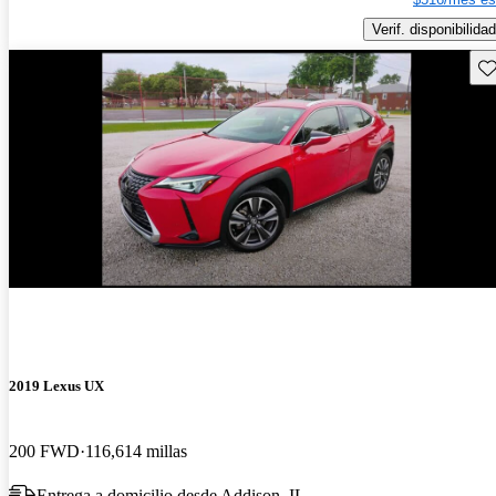
Verif. disponibilidad
Gu
2019 Lexus UX
200 FWD
116,614 millas
Entrega a domicilio desde Addison, IL