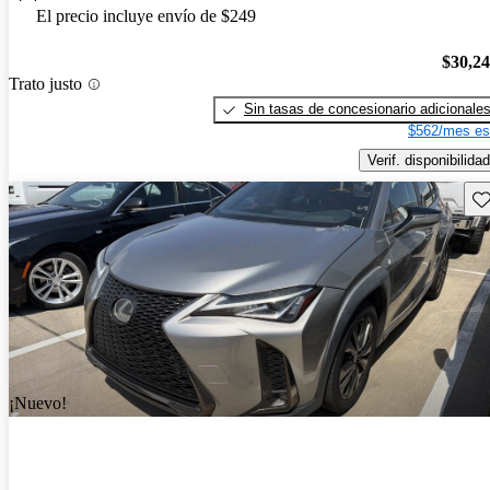
El precio incluye envío de $249
$30,2
Trato justo
Sin tasas de concesionario adicionale
$562/mes es
Verif. disponibilidad
Gu
¡Nuevo!