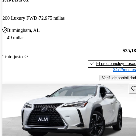
2019 Lexus UX
200 Luxury FWD
72,975 millas
Birmingham, AL
49 millas
$25,1
Trato justo
El precio incluye tasa
$472/mes es
Verif. disponibilidad
Gu