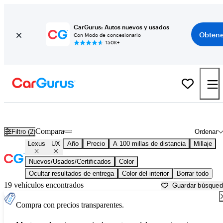
CarGurus: Autos nuevos y usados
Obtene
Con Modo de concesionario
150K+
Lexus UX usados en venta cerca de
Anniston, AL
Compara
Filtro (2)
Ordenar
Lexus
UX
Año
Precio
A 100 millas de distancia
Millaje
Nuevos/Usados/Certificados
Color
Ocultar resultados de entrega
Color del interior
Borrar todo
19 vehículos encontrados
Guardar búsque
Compra con precios transparentes.