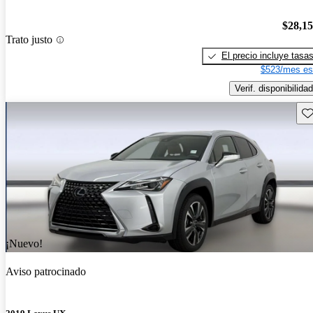
$28,1
Trato justo
El precio incluye tasa
$523/mes es
Verif. disponibilidad
Gu
¡Nuevo!
Aviso patrocinado