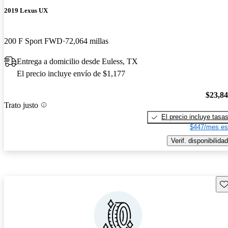
2019 Lexus UX
200 F Sport FWD
72,064 millas
Entrega a domicilio desde Euless, TX
El precio incluye envío de $1,177
$23,8
Trato justo
El precio incluye tasa
$447/mes es
Verif. disponibilidad
Gu