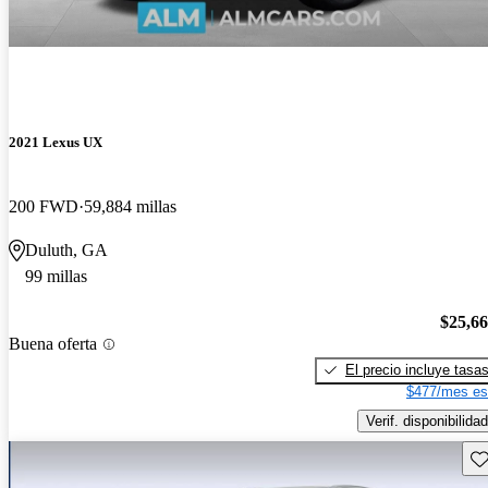
2021 Lexus UX
200 FWD
59,884 millas
Duluth, GA
99 millas
$25,6
Buena oferta
El precio incluye tasa
$477/mes es
Verif. disponibilidad
Gu