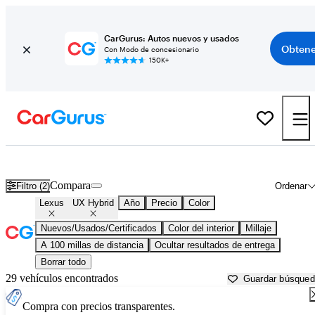
CarGurus: Autos nuevos y usados
Obtene
Con Modo de concesionario
150K+
Lexus UX Hybrid usados en venta cerca de
Bakersfield, CA
Compara
Filtro (2)
Ordenar
Lexus
UX Hybrid
Año
Precio
Color
Nuevos/Usados/Certificados
Color del interior
Millaje
A 100 millas de distancia
Ocultar resultados de entrega
Borrar todo
29 vehículos encontrados
Guardar búsque
Compra con precios transparentes.