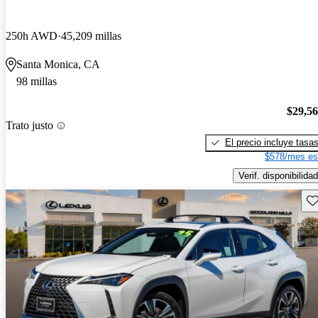
250h AWD
45,209 millas
Santa Monica, CA
98 millas
$29,5
Trato justo
El precio incluye tasa
$578/mes es
Verif. disponibilidad
Gu