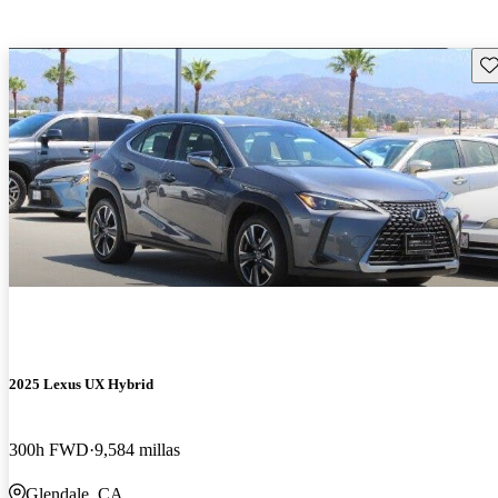
Gu
2025 Lexus UX Hybrid
300h FWD
9,584 millas
Glendale, CA