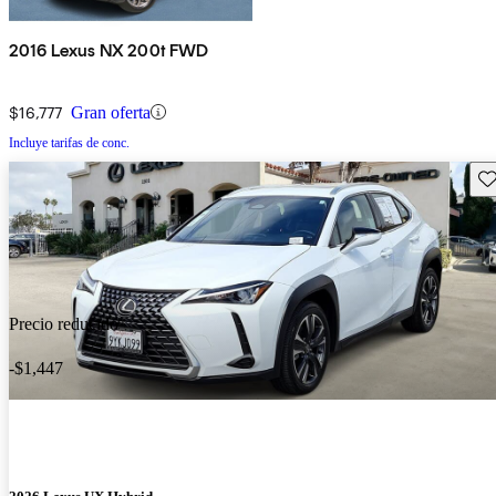
2016 Lexus NX 200t FWD
$16,777
Gran oferta
Incluye tarifas de conc.
Gu
Precio reducido
-$1,447