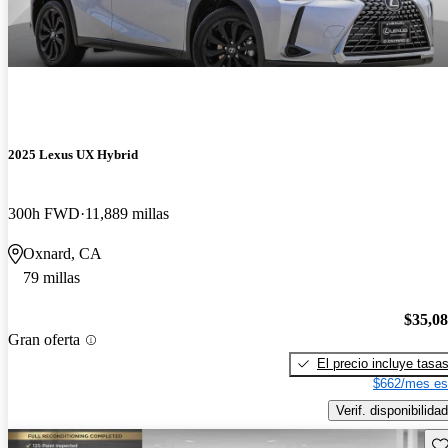
2025 Lexus UX Hybrid
300h FWD
11,889 millas
Oxnard, CA
79 millas
$35,0
Gran oferta
El precio incluye tasa
$662/mes es
Verif. disponibilidad
Gu