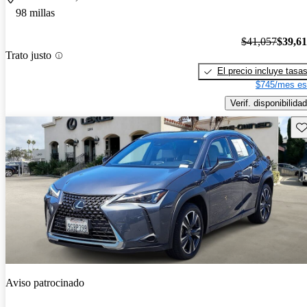
98 millas
$41,057
$39,6
Trato justo
El precio incluye tasa
$745/mes es
Verif. disponibilidad
Gu
Aviso patrocinado