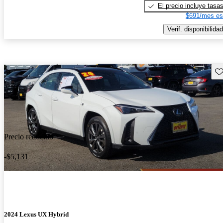
El precio incluye tasa
$691/mes es
Verif. disponibilidad
Gu
Precio reducido
-$5,131
2024 Lexus UX Hybrid