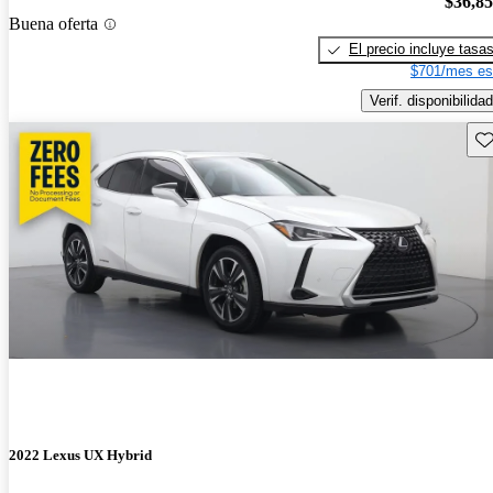
$36,8
Buena oferta
El precio incluye tasa
$701/mes es
Verif. disponibilidad
Gu
2022 Lexus UX Hybrid