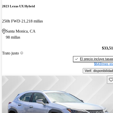
2023 Lexus UX Hybrid
250h FWD
21,218 millas
Santa Monica, CA
98 millas
$33,5
Trato justo
El precio incluye tasa
$643/mes es
Verif. disponibilidad
Gu