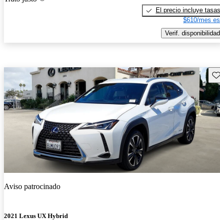
El precio incluye tasa
$610/mes es
Verif. disponibilidad
Gu
Aviso patrocinado
2021 Lexus UX Hybrid