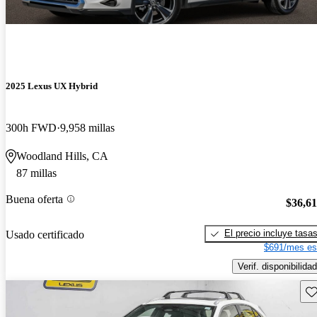
2025 Lexus UX Hybrid
300h FWD
9,958 millas
Woodland Hills, CA
87 millas
Buena oferta
$36,6
El precio incluye tasa
Usado certificado
$691/mes es
Verif. disponibilidad
Gu