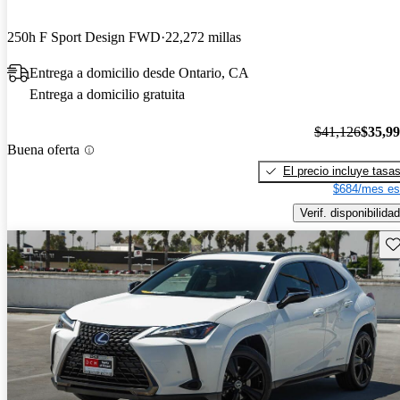
250h F Sport Design FWD
22,272 millas
Entrega a domicilio desde Ontario, CA
Entrega a domicilio gratuita
$41,126
$35,9
Buena oferta
El precio incluye tasa
$684/mes es
Verif. disponibilidad
Gu