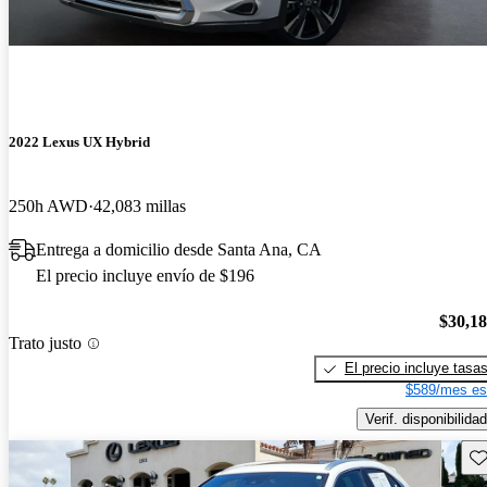
2022 Lexus UX Hybrid
250h AWD
42,083 millas
Entrega a domicilio desde Santa Ana, CA
El precio incluye envío de $196
$30,1
Trato justo
El precio incluye tasa
$589/mes es
Verif. disponibilidad
Gu