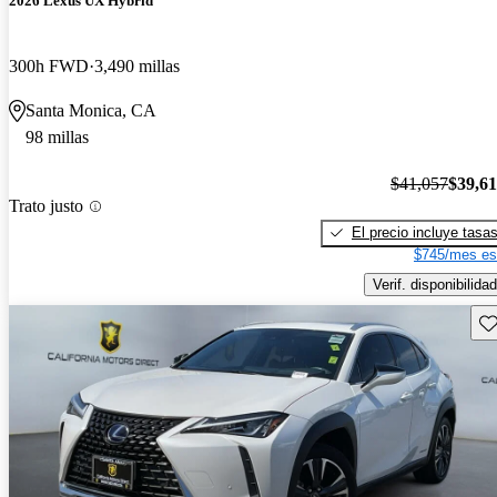
2026 Lexus UX Hybrid
300h FWD
3,490 millas
Santa Monica, CA
98 millas
$41,057
$39,6
Trato justo
El precio incluye tasa
$745/mes es
Verif. disponibilidad
Gu