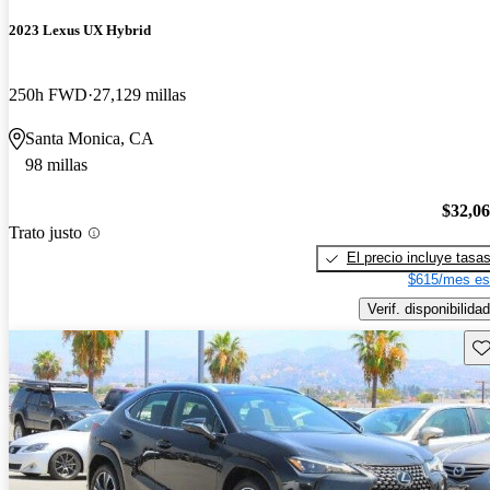
2023 Lexus UX Hybrid
250h FWD
27,129 millas
Santa Monica, CA
98 millas
$32,0
Trato justo
El precio incluye tasa
$615/mes es
Verif. disponibilidad
Gu