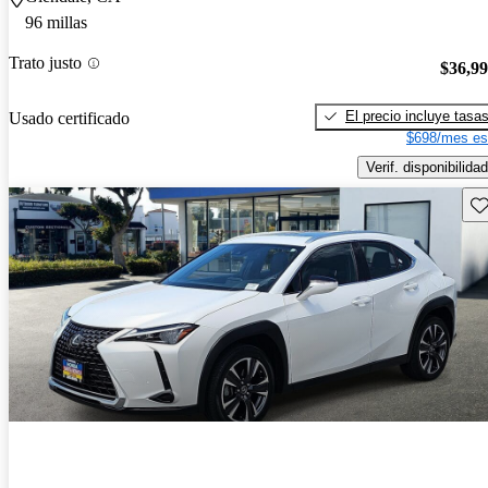
96 millas
Trato justo
$36,9
El precio incluye tasa
Usado certificado
$698/mes es
Verif. disponibilidad
Gu