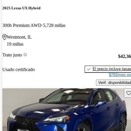
2025 Lexus UX Hybrid
300h Premium AWD
5,728 millas
Westmont, IL
19 millas
Trato justo
$42,3
El precio incluye tasa
Usado certificado
$793/mes es
Verif. disponibilidad
Gu