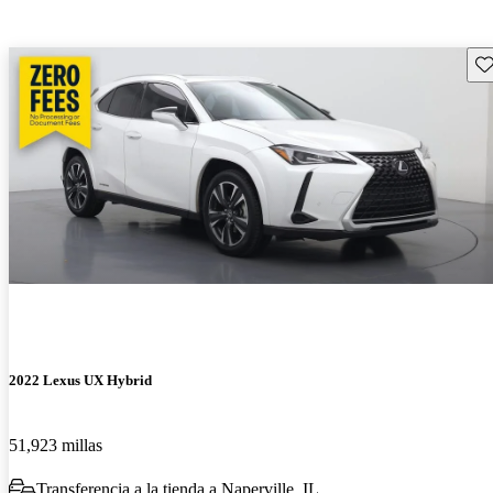
Gu
2022 Lexus UX Hybrid
51,923 millas
Transferencia a la tienda a Naperville, IL