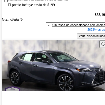
El precio incluye envío de $199
$33,1
Gran oferta
Sin tasas de concesionario adicionale
$623/mes es
Verif. disponibilidad
Gu