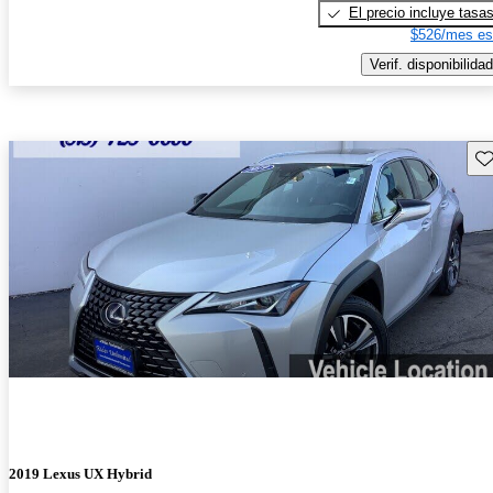
El precio incluye tasa
$526/mes es
Verif. disponibilidad
Gu
2019 Lexus UX Hybrid