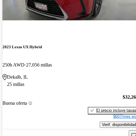
2023 Lexus UX Hybrid
250h AWD
27,056 millas
Dekalb, IL
25 millas
$32,2
Buena oferta
El precio incluye tasa
$607/mes es
Verif. disponibilidad
Gu