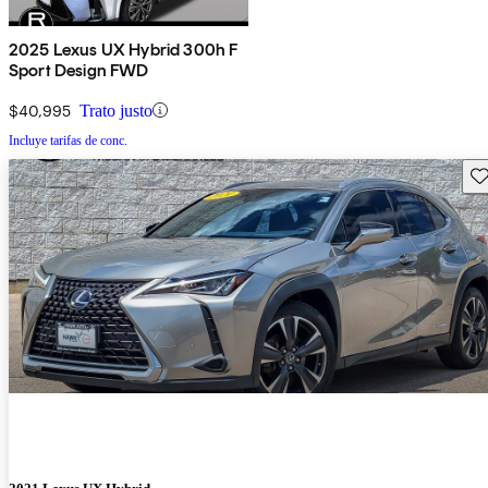
2025 Lexus UX Hybrid 300h F
Sport Design FWD
$40,995
Trato justo
Incluye tarifas de conc.
Gu