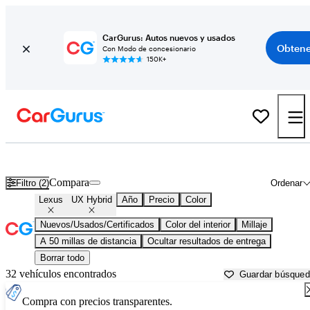
CarGurus: Autos nuevos y usados
Obtene
Con Modo de concesionario
150K+
Lexus UX Hybrid usados en venta cerca de
Aurora, IL
Compara
Filtro (2)
Ordenar
Lexus
UX Hybrid
Año
Precio
Color
Nuevos/Usados/Certificados
Color del interior
Millaje
A 50 millas de distancia
Ocultar resultados de entrega
Borrar todo
32 vehículos encontrados
Guardar búsque
Compra con precios transparentes.