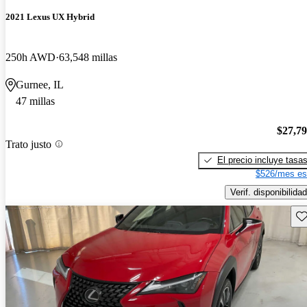
2021 Lexus UX Hybrid
250h AWD
63,548 millas
Gurnee, IL
47 millas
$27,7
Trato justo
El precio incluye tasa
$526/mes es
Verif. disponibilidad
Gu