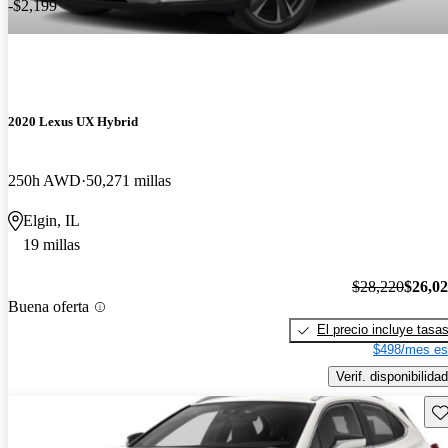
-$2,199
2020 Lexus UX Hybrid
250h AWD
50,271 millas
Elgin, IL
19 millas
$28,220
$26,0
Buena oferta
El precio incluye tasa
$498/mes es
Verif. disponibilidad
Gu