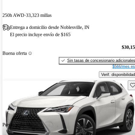
250h AWD
33,323 millas
Entrega a domicilio desde Noblesville, IN
El precio incluye envío de $165
$30,1
Buena oferta
Sin tasas de concesionario adicionale
$566/mes es
Verif. disponibilidad
Gu
Precio reducido