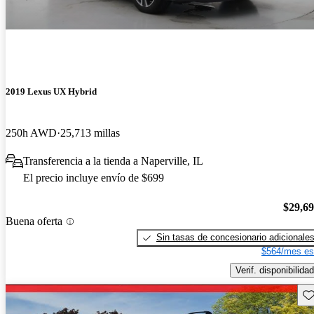
2019 Lexus UX Hybrid
250h AWD
25,713 millas
Transferencia a la tienda a Naperville, IL
El precio incluye envío de $699
$29,6
Buena oferta
Sin tasas de concesionario adicionale
$564/mes es
Verif. disponibilidad
Gu