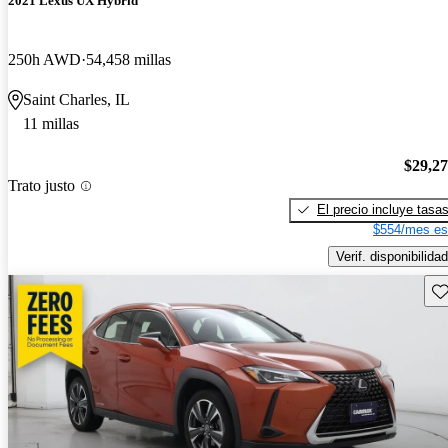
2021 Lexus UX Hybrid
250h AWD
54,458 millas
Saint Charles, IL
11 millas
$29,2
Trato justo
El precio incluye tasa
$554/mes es
Verif. disponibilidad
Gu