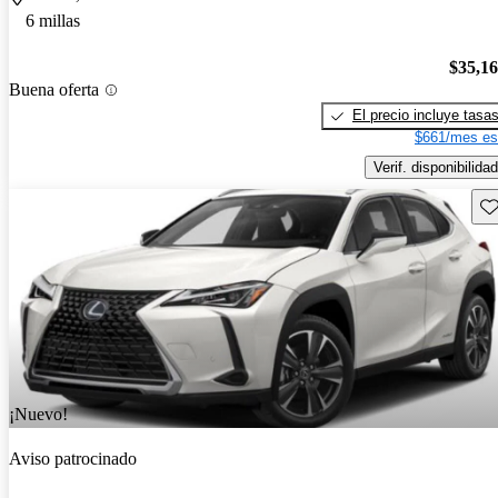
6 millas
$35,1
Buena oferta
El precio incluye tasa
$661/mes es
Verif. disponibilidad
Gu
¡Nuevo!
Aviso patrocinado