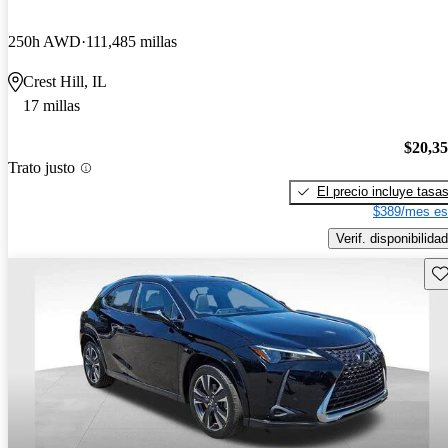
250h AWD
111,485 millas
Crest Hill, IL
17 millas
$20,3
Trato justo
El precio incluye tasa
$389/mes es
Verif. disponibilidad
Gu