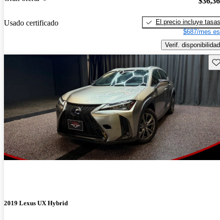
$36,3
El precio incluye tasa
Usado certificado
$687/mes es
Verif. disponibilidad
Gu
2019 Lexus UX Hybrid